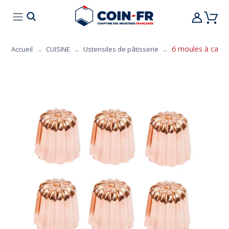
% BONS PLANS
CUISINE
MOBILIER
ART 
6 moules à cann
Accueil
CUISINE
Ustensiles de pâtisserie