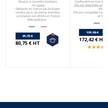
Moules
à
cannelés
bordelais
Confiturière en inox de 
- en
cuivre
Elle est disponible en di
- fabriqués en
France
par
De Buyer
.
40cm.
-
vendus par 6, de même diamètre.
Elle est compatible tous f
La livraison est offerte en France
et four.
Métropolitaine.
191,58 €
91,75 €
172,42 € HT
80,75 € HT
Suivez-nous