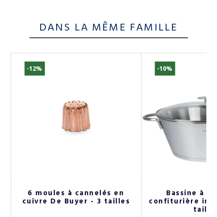
DANS LA MÊME FAMILLE
-12%
-10%
r
6 moules à cannelés en
Bassine à co
cuivre De Buyer - 3 tailles
confiturière inox
taille