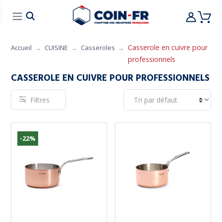
% BONS PLANS
CUISINE
MOBILIER
ART 
Casserole en cuivre pour
Accueil
CUISINE
Casseroles
professionnels
CASSEROLE EN CUIVRE POUR PROFESSIONNELS
Filtres
-22%