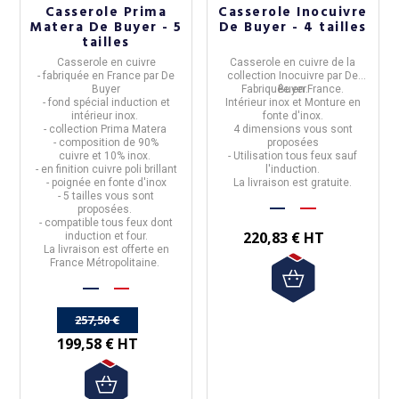
Casserole Prima
Casserole Inocuivre
Matera De Buyer - 5
De Buyer - 4 tailles
tailles
Casserole
en
cuivre
Casserole en cuivre de la
- fabriquée en
France
par
De
collection Inocuivre
par
De
Buyer
Fabriquée en
Buyer.
France
.
- fond spécial induction et
Intérieur inox et Monture en
intérieur inox.
fonte d'inox.
- collection
Prima Matera
4 dimensions vous sont
- composition de
90%
proposées
cuivre
et
10% inox
.
- Utilisation
tous feux sauf
- en finition cuivre poli brillant
l'induction.
- poignée en fonte d'inox
La livraison est
gratuite
.
- 5 tailles vous sont
proposées.
- compatible tous feux dont
220,83 € HT
induction et four.
La livraison est offerte en
France Métropolitaine.
257,50 €
199,58 € HT