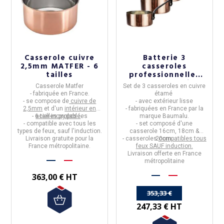
Casserole cuivre
Batterie 3
2,5mm MATFER - 6
casseroles
tailles
professionnelles
Baumalu en cuivre
Casserole
Matfer
Set de 3 casseroles en cuivre
étamé
- fabriquée en
France
.
étamé
- se compose de
cuivre de
- avec extérieur lisse
2,5mm
et d'un
intérieur en
- fabriquées en
France
par la
- 6 tailles proposées
acier inoxydable
.
marque
Baumalu.
-
compatible avec tous les
- set composé d'une
types de feux, sauf l'induction.
casserole
16cm, 18cm &
Livraison gratuite pour la
- casseroles
20cm
compatibles tous
.
France métropolitaine.
feux SAUF induction.
Livraison offerte en France
métropolitaine
363,00 € HT
353,33 €
247,33 € HT