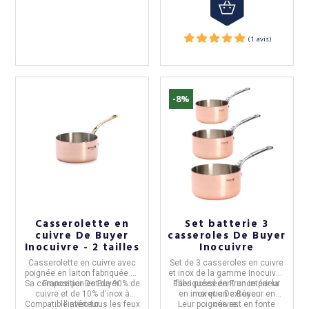
-8%
Casserolette en
Set batterie 3
cuivre De Buyer
casseroles De Buyer
Inocuivre - 2 tailles
Inocuivre
Casserolette en cuivre
avec
Set de
3 casseroles en cuivre
poignée en laiton
fabriquée en
et inox
de la gamme
Inocuivre,
Sa composition est de
France
par
De Buyer
90% de
.
Elles possèdent un intérieur
fabriquées en
France
par la
cuivre et de 10% d'inox à
en inox et un extérieur en
marque
De Buyer
.
Compatible avec tous les feux
l'intérieur.
Leur poignée est en fonte
cuivre.