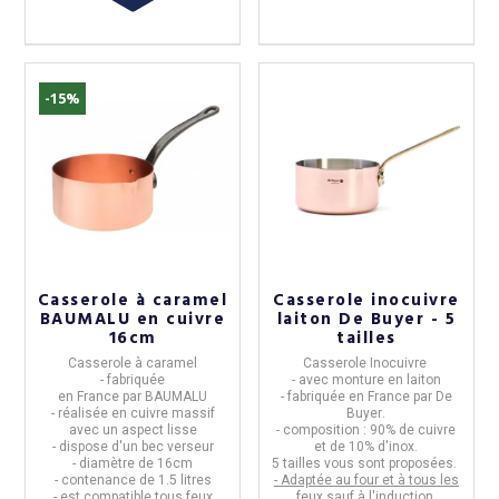
-15%
Casserole à caramel
Casserole inocuivre
BAUMALU en cuivre
laiton De Buyer - 5
16cm
tailles
Casserole à caramel
Casserole Inocuivre
- fabriquée
- avec
monture en laiton
en
France
par
BAUMALU
- fabriquée en
France
par
De
- réalisée en
cuivre massif
Buyer
.
avec un aspect lisse
- composition :
90% de cuivre
- dispose d'un
bec verseur
et de 10% d'inox.
10%
-10%
- diamètre de
16cm
5 tailles vous sont proposées.
- contenance de
1.5 litres
- Adaptée au four et à tous les
- est
compatible tous feux
feux sauf à l'induction
.