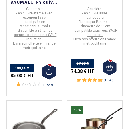
BAUMALU en cuivre
1 733,33 €
1 464,00 € HT
étamé - 5 tailles
Casserole
Saucière
1 560,00 € HT
- en
cuivre étamé avec
- en
cuivre lisse
extérieur lisse
- fabriquée en
- fabriquée en
France
par
Baumalu
France
par
Baumalu.
- diamètre de 11cm
- disponible en
5 tailles
- compatible tous feux SAUF
-
compatible tous feux SAUF
induction.
induction.
Livraison offerte en France
Livraison offerte en France
métropolitaine
métropolitaine
87,50 €
100,00 €
74,38 € HT
85,00 € HT
-30%