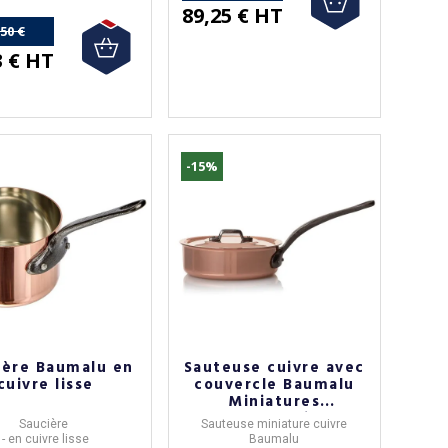
89,25 € HT
,50 €
(1 avis)
3 € HT
-15%
)
ière Baumalu en
Sauteuse cuivre avec
cuivre lisse
couvercle Baumalu
Miniatures
présentation
Saucière
Sauteuse miniature
cuivre
- en
cuivre lisse
Baumalu