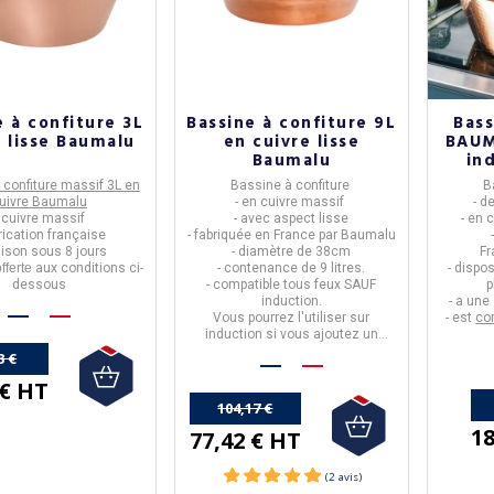
e à confiture 3L
Bassine à confiture 9L
Bass
e lisse Baumalu
en cuivre lisse
BAUM
Baumalu
in
 confiture massif 3L en
Bassine à confiture
B
uivre Baumalu
- en
cuivre massif
- d
- cuivre massif
- avec aspect lisse
- en
c
brication française
- fabriquée en
France
par
Baumalu
aison sous 8 jours
- diamètre de
38cm
F
fferte
aux conditions ci-
- contenance de
9 litres.
- dispo
dessous
-
compatible tous feux SAUF
p
induction.
- a un
Vous pourrez l'utiliser sur
- est
co
induction si vous ajoutez un
disque relais.
3 €
 € HT
104,17 €
18
77,42 € HT