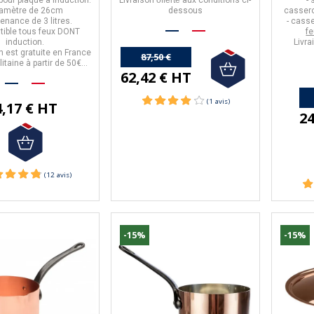
iamètre de
26cm
dessous
casser
tenance de
3 litres.
- cass
tible tous feux DONT
fe
induction.
Livra
on est gratuite en France
87,50 €
itaine à partir de 50€
62,42 € HT
d'achats
4,17 € HT
24
-15%
-15%