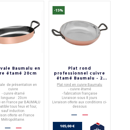
-15%
ovale Baumalu en
Plat rond
vre étamé 20cm
professionnel cuivre
étamé Baumalu - 2
tailles
vale de présentation en
Plat rond en cuivre Baumalu
cuivre
- cuivre étamé
- cuivre étamé
- fabrication française
- longueur : 20cm
Livraison sous 8 jours
ué en France par BAUMALU
Livraison
offerte
aux conditions ci-
atible tous feux et four,
dessous
sauf induction.
aison
offerte
en France
Métropolitaine.
105,00 €