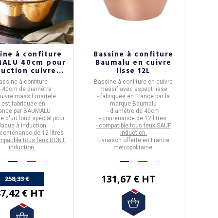
ine à confiture
Bassine à confiture
ALU 40cm pour
Baumalu en cuivre
duction cuivre
lisse 12L
martelé
assine à confiture
Bassine à confiture en cuivre
e
40cm de diamètre
massif avec aspect lisse
uivre massif martelé.
- fabriquée en
France
par la
- est
fabriquée en
marque
Baumalu
rance
par
BAUMALU
- diamètre de 40cm
se d'un fond spécial pour
- contenance de
12 litres.
laque à induction
-
compatible tous feux SAUF
e contenance de
12 litres
induction.
mpatible tous feux DONT
Livraison offerte en France
induction.
métropolitaine.
131,67 € HT
258,33 €
7,42 € HT