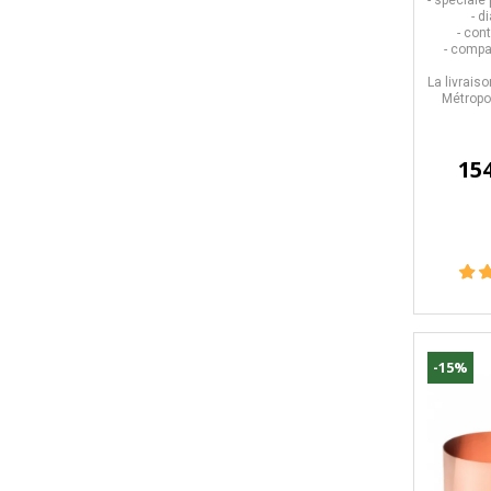
- d
- con
- compa
La livrais
Métropol
15
-15%