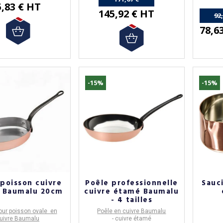
5,83 € HT
145,92 € HT
92
78,6
-15%
-15%
(12 avis
 poisson cuivre
Poêle professionnelle
Sauc
 Baumalu 20cm
cuivre étamé Baumalu
- 4 tailles
our poisson ovale en
Poêle en cuivre Baumalu
uivre Baumalu
- cuivre étamé