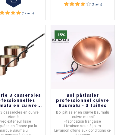
-15%
rie 3 casseroles
Bol pâtissier
ofessionnelles
professionnel cuivre
malu en cuivre
Baumalu - 3 tailles
étamé
 3 casseroles en cuivre
Bol pâtissier en cuivre Baumalu
étamé
- cuivre massif
avec extérieur lisse
- fabrication française
riquées en
France
par la
Livraison sous 8 jours
marque
Baumalu.
Livraison
offerte
aux conditions ci-
 set composé d'une
dessous