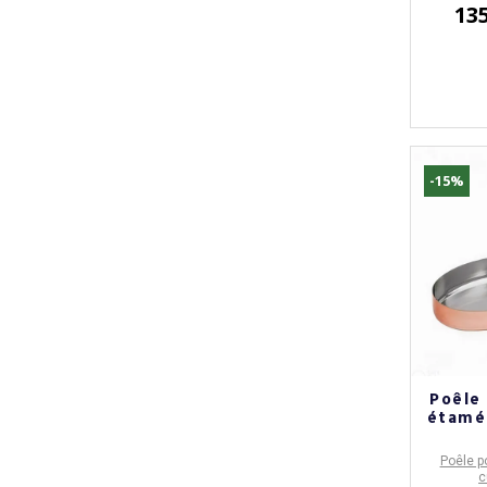
13
-15%
Poêle
étamé
Poêle p
c