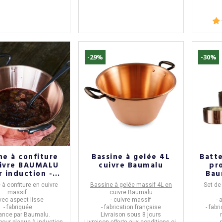
-29%
-30%
ne à confiture
Bassine à gelée 4L
Batte
uivre BAUMALU
cuivre Baumalu
pr
r induction -
Bau
26cm
à confiture en cuivre
Bassine à gelée massif 4L en
Set de
massif
cuivre Baumalu
vec aspect lisse
- cuivre massif
- 
- fabriquée
- fabrication française
- fab
ance
par
Baumalu.
Livraison sous 8 jours
 pour plaque à induction.
Livraison
offerte
aux conditions ci-
-