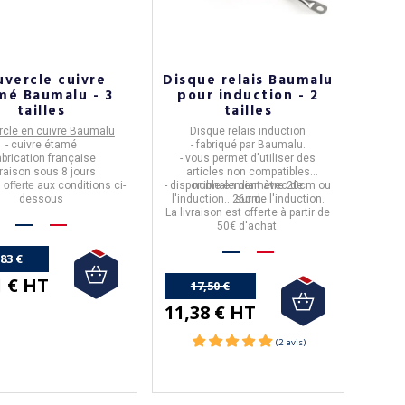
uvercle cuivre
Disque relais Baumalu
mé Baumalu - 3
pour induction - 2
tailles
tailles
rcle en cuivre Baumalu
Disque relais induction
- cuivre étamé
- fabriqué par
Baumalu.
fabrication française
- vous permet d'utiliser des
vraison sous 8 jours
articles non compatibles
n
offerte
aux conditions ci-
- disponible en
normalement avec de
diamètre 20cm ou
dessous
l'induction... sur de l'induction.
26cm.
La livraison est offerte à partir de
50€ d'achat.
,83 €
1 € HT
17,50 €
11,38 € HT