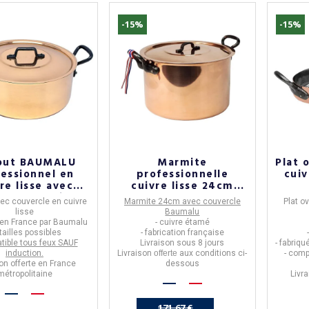
-15%
-15%
tout BAUMALU
Marmite
Plat 
essionnel en
professionnelle
cui
re lisse avec
cuivre lisse 24cm
cle - 4 tailles
avec couvercle
vec couvercle en cuivre
Marmite 24cm avec couvercle
Plat o
Baumalu
lisse
Baumalu
 en
France
par
Baumalu
- cuivre étamé
 tailles possibles
- fabrication française
tible tous feux SAUF
Livraison sous 8 jours
- fabriq
induction.
Livraison
offerte
aux conditions ci-
- comp
on offerte en France
dessous
métropolitaine
Livr
171,67 €