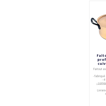
Fai
prof
cuiv
couver
Faitout a
- fabriqué
- 4
- compa
Livrais