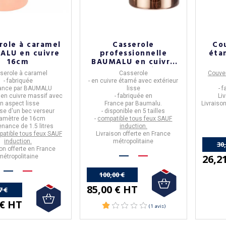
role à caramel
Casserole
Co
ALU en cuivre
professionnelle
éta
16cm
BAUMALU en cuivre
étamé - 5 tailles
serole à caramel
Casserole
Couve
- fabriquée
- en
cuivre étamé avec extérieur
ance
par
BAUMALU
lisse
- 
e en
cuivre massif avec
- fabriquée en
Li
n aspect lisse
France
par
Baumalu.
Livraiso
ose d'un
bec verseur
- disponible en
5 tailles
iamètre de
16cm
-
compatible tous feux SAUF
tenance de
1.5 litres
induction.
atible tous feux SAUF
Livraison offerte en France
induction.
métropolitaine
30
on offerte en France
26,2
métropolitaine
100,00 €
85,00 € HT
7 €
 € HT