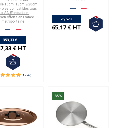
ole
16cm, 18cm & 20cm
.
eroles
compatibles tous
ux SAUF induction.
ison offerte en France
76,67 €
métropolitaine
65,17 € HT
353,33 €
7,33 € HT
-35%
(2 avis)