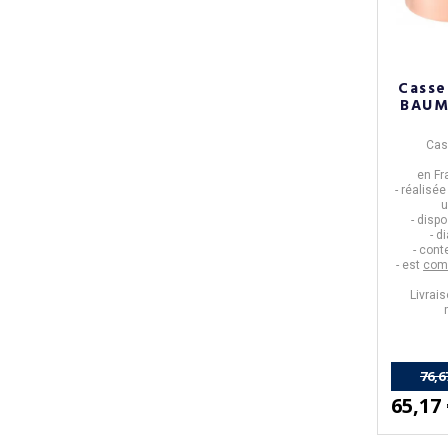
Casse
BAUM
Cas
en
Fr
- réalisé
u
- disp
- d
- con
- est
comp
Livrais
76,6
65,17