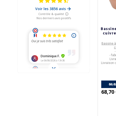
Bassin
cuivr
Bassine à
c
- fa
Livr
Livraison
o
80,8
68,70