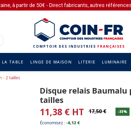
aine, à partir de 50€ - Direct fabricants, autres référen
COMPTOIR DES INDUSTRIES
FRANÇAISES
 LA TABLE
LINGE DE MAISON
LITERIE
LUMINAIRE
- 2 tailles
Disque relais Baumalu 
tailles
11,38 € HT
17,50 €
-35%
Économisez :
-6,12 €