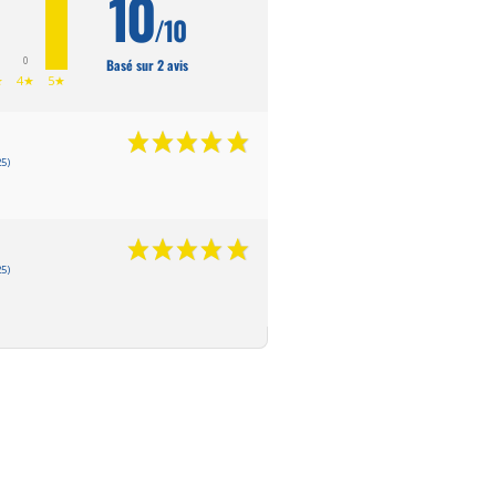
10
/10
0
Basé sur 2 avis
★
4★
5★
5)
5)