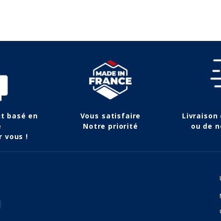
nt basé en
Vous satisfaire
Livraison
e
Notre priorité
ou de n
r vous !