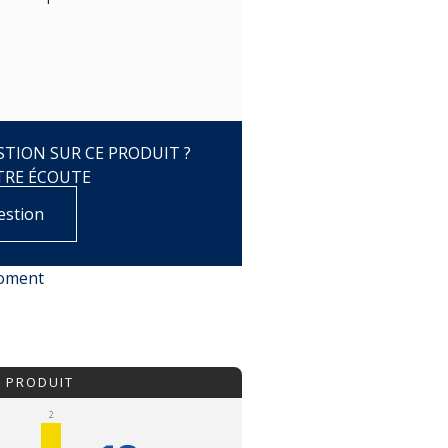
TION SUR CE PRODUIT ?
TRE ÉCOUTE
estion
moment
U PRODUIT
2