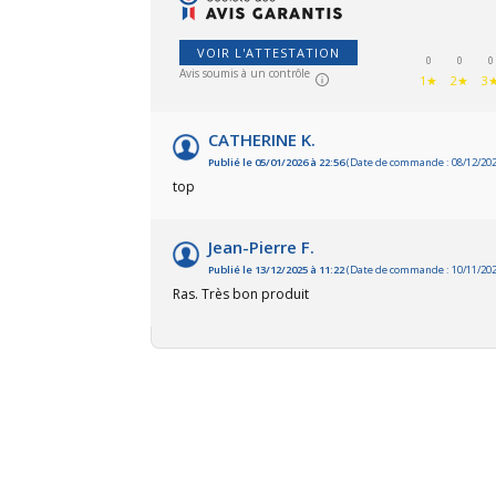
VOIR L'ATTESTATION
0
0
0
Avis soumis à un contrôle
1★
2★
3
CATHERINE K.
Publié le 05/01/2026 à 22:56
(Date de commande : 08/12/202
top
Jean-Pierre F.
Publié le 13/12/2025 à 11:22
(Date de commande : 10/11/202
Ras. Très bon produit