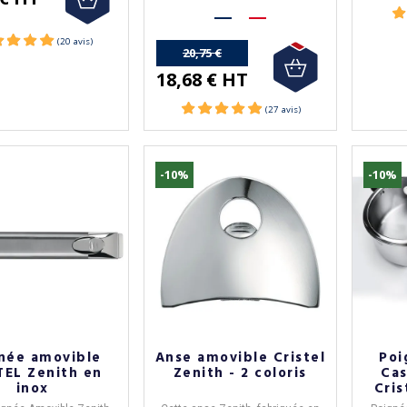
d'achats.
20,75 €
18,68 € HT
-10%
-10%
née amovible
Anse amovible Cristel
Poi
TEL Zenith en
Zenith - 2 coloris
Cas
inox
Cris