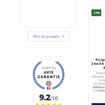
-10%
Plus de produits
Poig
Zénith 
3
Poigné
fabriquée
Cett
est
idéal
poêles, 
Poignée 
finitions 
diffé
d'usten
Cas