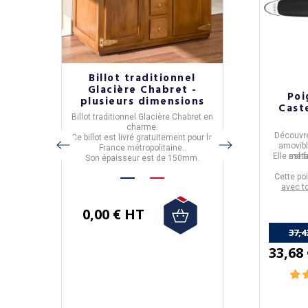
bre lit
Billot traditionnel
Sommi
mode
Glacière Chabret -
Résistub
Poi
et
plusieurs dimensions
coloris
Cast
o
Billot traditionnel Glacière
Chabret en
Sommier-
e chambre
charme.
- réalisé
Découvre
é.
Ce billot est livré gratuitement pour la
- fabriq
amovible
ar les
France métropolitaine..
- 12 tissus v
Elle est 
métal
Son épaisseur est de 150mm.
- dan
sés : pour
Sa livraison es
Cette po
ont vous
Métro
avec to
collect
marque 
0,00 € HT
1 733,33 €
37,4
1 560,00 
33,68