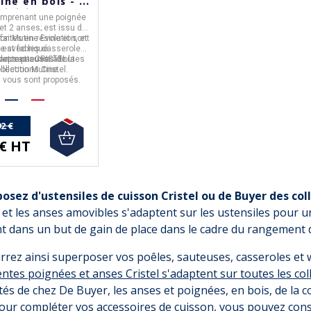
ine en bois - 3
finitions
omprenant une
poignée
et 2 anses;
est issu de
 faites en résine et sont
tion
Mutine Evolution,
et
e avec les casseroles,
est fabriqué
daptent aussi à toutes
 et sauteuses de la
rance
par
CRISTEL
.
ollections Cristel.
llection Mutine.
s vous sont proposés.
2 €
 € HT
posez d'ustensiles de cuisson Cristel ou de Buyer des col
et les anses amovibles s'adaptent sur les ustensiles pour un
 dans un but de gain de place dans le cadre du rangement de
rez ainsi superposer vos poêles, sauteuses, casseroles et w
rentes poignées et anses Cristel s'adaptent sur toutes les co
s de chez De Buyer, les anses et poignées, en bois, de la c
Pour compléter vos accessoires de cuisson, vous pouvez cons