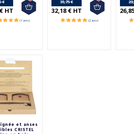
5 €
35,75 €
29
 € HT
32,18 € HT
26,8
ignée et anses
ibles CRISTEL