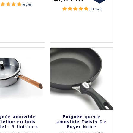
gnée amovible
Poignée queue
teline en bois
amovible Twisty De
tel - 3 finitions
Buyer Noire