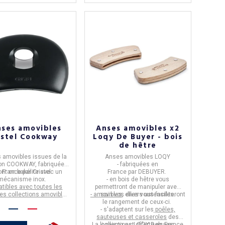
nses amovibles
Anses amovibles x2
istel Cookway
Loqy De Buyer - bois
)
de hêtre
(4 avis)
s amovibles
issues de la
Anses amovibles LOQY
on
COOKWAY,
fabriquées
- fabriquées en
ont en bakélite avec un
n
France
par
Cristel.
France
par
DEBUYER
.
mécanisme inox.
- en
bois de hêtre
vous
tibles avec toutes les
permettront de manipuler avec
tes collections amovibles
- amovibles
soin vos divers ustensiles.
, elles vous faciliteront
la marque
: Cookway,
le rangement de ceux-ci.
eline, Mutine, Strate.
- s'adaptent sur les
poêles,
sauteuses et casseroles
des
La livraison est offerte en France
collections LOQY Debuyer.