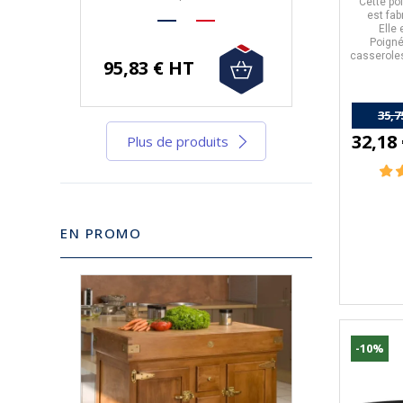
Cette
po
est fa
Elle
Poigné
casseroles
95,83 € HT
woks de to
35,7
32,18
Plus de produits
EN PROMO
-10%
-10%