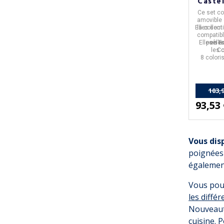
Castel
Ce set c
amovible 
Elles sont
la collec
compatibl
Elles s'a
poêles
en
F
les c
Co
8 colori
103,9
93,53
Vous dis
poignées 
également
Vous pour
les diffé
Nouveauté
cuisine. 