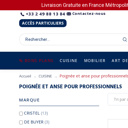
Livraison Gratuite en France Métropolit
+33 2 49 88 13 84
Contactez-nous
ACCÈS PARTICULIERS
% BONS PLANS
CUISINE
MOBILIER
ART DE
Poignée et anse pour professionnel
Accueil
CUISINE
POIGNÉE ET ANSE POUR PROFESSIONNELS
MARQUE
CRISTEL
(13)
DE BUYER
(3)