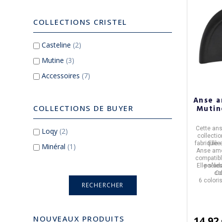
COLLECTIONS CRISTEL
Casteline
(2)
Mutine
(3)
Accessoires
(7)
Anse a
Mutin
COLLECTIONS DE BUYER
Cette
ans
Loqy
(2)
collecti
fabriquée
Elle 
Minéral
(1)
Anse amo
compatibl
Elle s'ad
poêles
col
Co
6 colori
NOUVEAUX PRODUITS
14,92