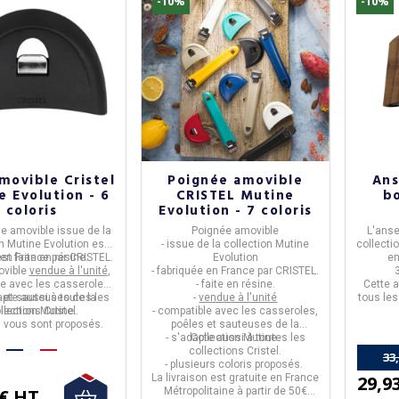
-10%
-10%
movible Cristel
Poignée amovible
Ans
e Evolution - 6
CRISTEL Mutine
bo
coloris
Evolution - 7 coloris
e amovible
issue de la
Poignée amovible
L'
anse
on
Mutine Evolution
est
- issue de la collection
Mutine
collecti
 en
est faite en résine.
France
par
CRISTEL
.
Evolution
e
vible
vendue à l'unité
,
- fabriquée en
France
par
CRISTEL
.
e avec les casseroles,
-
faite en résine.
Cette a
apte aussi à toutes les
 et sauteuses de la
-
vendue à l'unité
tous les
lections Cristel.
llection Mutine.
- compatible avec les casseroles,
s vous sont proposés.
poêles et sauteuses de la
- s'adapte aussi à toutes les
Collection Mutine.
collections Cristel.
33
- plusieurs coloris
proposés.
29,9
La livraison est gratuite en France
 € HT
Métropolitaine à partir de 50€