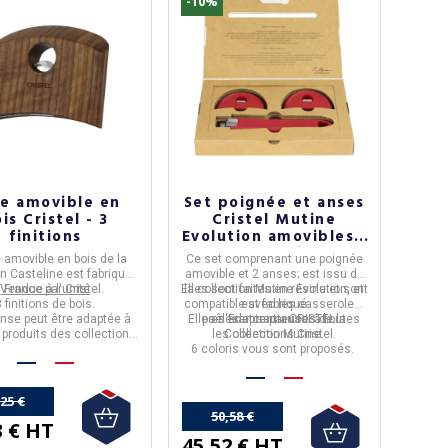
-10%
e amovible en
Set poignée et anses
is Cristel - 3
Cristel Mutine
finitions
Evolution amovibles -
6 coloris
 amovible en bois
de la
Ce set comprenant une
poignée
on
Casteline
est fabriquée
amovible et 2 anses;
est issu de
n
Vendue à l'unité
France
par
Cristel
.
Elles sont faites en résine et sont
la collection
Mutine Evolution,
et
3 finitions de bois.
compatible avec les casseroles,
est fabriqué
nse peut être adaptée à
Elles s'adaptent aussi à toutes
poêles et sauteuses de la
en
France
par
CRISTEL
.
 produits des collections
les collections Cristel.
Collection Mutine.
Cristel
.
6 coloris vous sont proposés.
,25 €
50,58 €
3 € HT
45,52 € HT