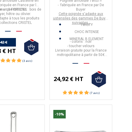
e amovible
Casteline
en
Poignée amovible TWISTY
briquée en
France
par la
- fabriquée en
France
par
De
e en 3 FINITIONS : bois de
marque
CRISTEL
Buyer
yer,
hêtre ou olivier.
Cette poignée
s'adapte aux
dapte à tous les produits
ustensiles des gammes De Buyer
collections CRISTEL
suivantes :
TWISTY
CHOC INTENSE
MINERAL B ELEMENT
- coloris : noir
,42 €
- toucher velours
8 € HT
Livraison
gratuite
pour la France
métropolitaine à partir de 50€
)
d'achat.
24,92 € HT
(27 avis)
-10%
-10%