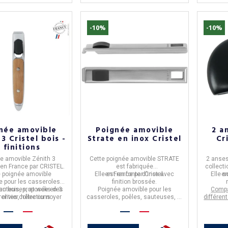
-10%
-10%
née amovible
Poignée amovible
2 a
3 Cristel bois -
Strate en inox Cristel
Cr
(8 avis
 finitions
e amovible Zénith 3
Cette
poignée amovible STRATE
2 anse
 en
France
par
CRISTEL.
est fabriquée
collecti
e poignée amovible
Elle est en fonte d'inox avec
en
France
par
Cristel
.
Elle s
e
e
pour les casseroles,
finition brossée.
sauteuses, et woks des
en bois,
proposée en 3
Poignée amovible pour les
Compa
: olivier, hêtre ou noyer
rentes collections
casseroles, poêles, sauteuses, et
différen
siles Cristel (Mutine,
woks de toutes les collections
de 
teline, Strate...)
de
Cristel
Cast