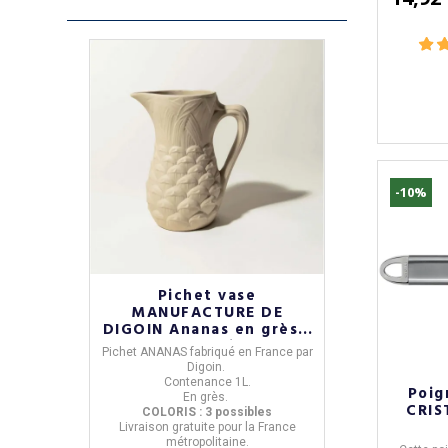
-10%
Pichet vase
MANUFACTURE DE
DIGOIN Ananas en grès -
3 coloris
Pichet ANANAS
fabriqué en
France
par
Digoin
.
Contenance
1L
.
Poig
En grès.
CRIS
COLORIS : 3 possibles
Livraison
gratuite
pour la France
métropolitaine.