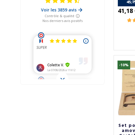
45,7
41,18
-10%
Set po
amov