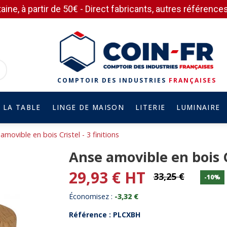
aine, à partir de 50€ - Direct fabricants, autres référen
COMPTOIR DES INDUSTRIES
FRANÇAISES
 LA TABLE
LINGE DE MAISON
LITERIE
LUMINAIRE
amovible en bois Cristel - 3 finitions
Anse amovible en bois Cr
29,93 € HT
33,25 €
-10%
Économisez :
-3,32 €
Référence : PLCXBH