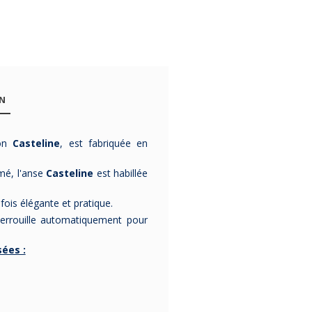
ON
ion
Casteline
, est fabriquée en
é, l'anse
Casteline
est habillée
-10%
-10%
-10%
fois élégante et pratique.
errouille automatiquement pour
ées :
Poignée
Poignée
Poigné
amovible
amovible
amovib
Casteline en
Cookway
CRISTE