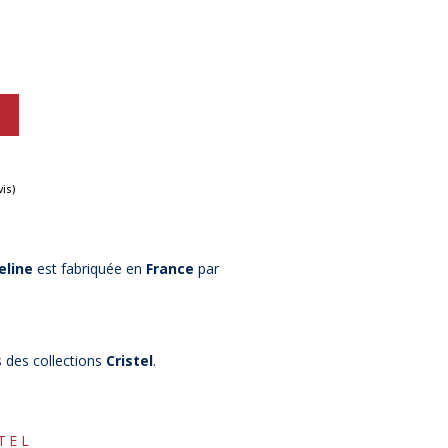
eline
est fabriquée en
France
par
(6 avis)
s des collections
Cristel
.
TEL