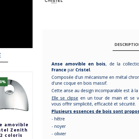
DESCRIPTI
E
Anse amovible en bois
, de la collect
France
par
Cristel
.
Composée d'un mécanisme en métal chrom
10%
-10%
d'une coque en bois massif.
Cette anse au design incomparable est à la 
Elle se clipse
en un tour de main et se v
vous offrir simplicité, efficacité et sécurité.
Plusieurs essences de bois sont propos
- hêtre
e amovible
Anses
Poignée
- noyer
stel Zenith
amovibles x2
amovible
- olivier
 2 coloris
Loqy De Buyer
Casteline en