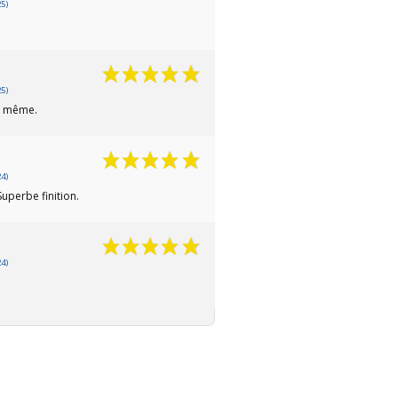
5)
5)
d même.
4)
uperbe finition.
4)