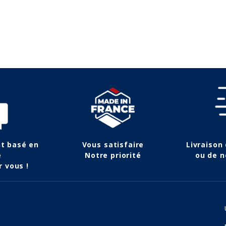
nt basé en
Vous satisfaire
Livraison
e
Notre priorité
ou de n
r vous !