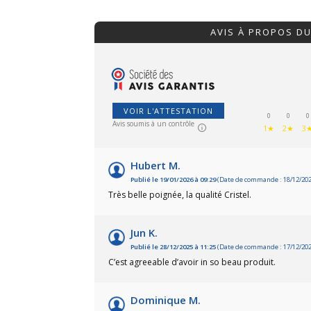
AVIS À PROPOS D
VOIR L'ATTESTATION
0
0
0
Avis soumis à un contrôle
1★
2★
3
Hubert M.
Publié le 19/01/2026 à 09:29
(Date de commande : 18/12/202
Très belle poignée, la qualité Cristel.
Jun K.
Publié le 28/12/2025 à 11:25
(Date de commande : 17/12/202
C’est agreeable d’avoir in so beau produit.
Dominique M.