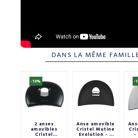
DANS LA MÊME FAMILL
-10%
-
ée et
2 anses
Anse amovible
Ans
stel
amovibles
Cristel Mutine
Cri
e
Cristel
Evolution - 6
-