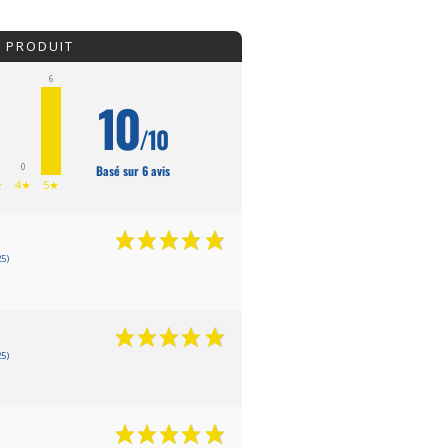
U PRODUIT
6
10
/10
0
Basé sur 6 avis
★
4★
5★
5)
5)