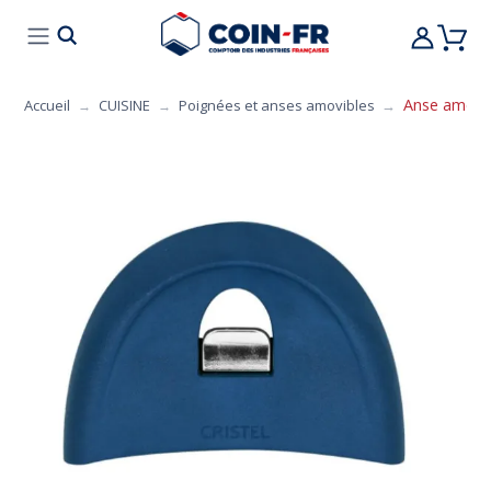
% BONS PLANS
CUISINE
MOBILIER
ART 
Anse amovibl
Accueil
CUISINE
Poignées et anses amovibles