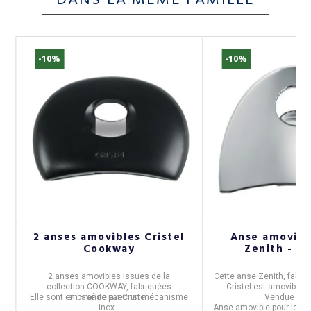
DANS LA MÊME FAMILLE
-10%
-10%
el
2 anses amovibles Cristel
Anse amovible
s
Cookway
Zenith - 2 
et
2 anses amovibles
issues de la
Cette anse Zenith, fabri
collection
COOKWAY,
fabriquées
Cristel
est amovible et
Elle sont en bakélite avec un mécanisme
en
France
par
Cristel.
Vendue à l'
t
inox.
Anse amovible pour les c