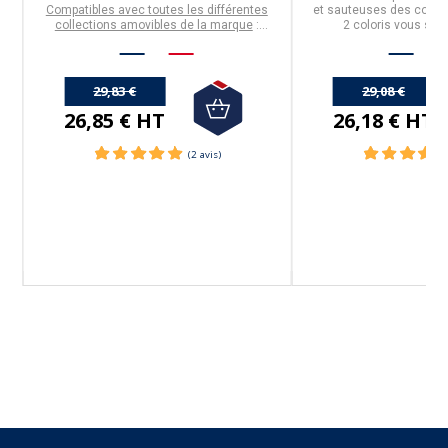
Compatibles avec toutes les différentes
et sauteuses des collec
collections amovibles de la marque
:
2 coloris vous son
Cookway, Casteline, Mutine, Strate.
29,83 €
29,08 €
26,85 € HT
26,18 € HT
Suivez-nous