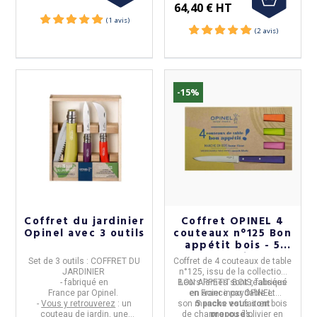
64,40 € HT
-15%
Coffret du jardinier
Coffret OPINEL 4
Opinel avec 3 outils
couteaux n°125 Bon
appétit bois - 5
coloris
Set de 3 outils : COFFRET DU
Coffret de 4 couteaux de table
JARDINIER
n°125,
issu de la collection
- fabriqué en
BON APPETIT BOIS
Leurs
lames
sont réalisées
, fabriqué
France
par
Opinel
.
en
en
France
acier inoxydable
par
OPINEL
et
.
-
Vous y retrouverez
:
un
son
manche
5 packs vous sont
est fait
en bois
couteau de jardin, une
de charme, ou d'olivier
proposés.
en