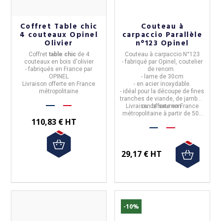
Coffret Table chic
Couteau à
4 couteaux Opinel
carpaccio Parallèle
Olivier
n°123 Opinel
Coffret
table chic
de
4
Couteau à carpaccio N°123
couteaux en bois d'olivier
- fabriqué par
Opinel,
coutelier
-
fabriqués en
France
par
de renom.
OPINEL
-
lame
de
30cm
Livraison offerte en France
- en
acier inoxydable.
métropolitaine
-
idéal pour la découpe de fines
tranches de viande, de jambon
Livraison offerte en France
ou de saumon.
métropolitaine à partir de 50€
110,83 € HT
d'achat.
29,17 € HT
-10%