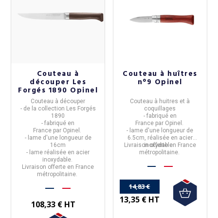
(1 avis)
Couteau à
Couteau à huîtres
découper Les
n°9 Opinel
Forgés 1890 Opinel
Couteau à découper
Couteau à huitres et à
- de la collection
Les Forgés
coquillages
1890
- fabriqué en
- fabriqué en
France
par
Opinel.
France
par
Opinel.
- lame d'une
longueur de
- lame d'une longueur de
6.5cm
, réalisée en
acier
16cm
Livraison offerte en France
inoxydable.
- lame réalisée en acier
métropolitaine.
inoxydable.
Livraison offerte en France
métropolitaine.
14,83 €
13,35 € HT
108,33 € HT