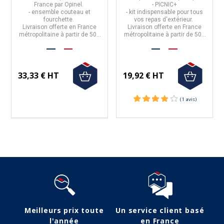
France
par
Opinel
.
- PICNIC+
- ensemble
couteau et
- kit indispensable pour tous
fourchette.
vos repas d'extérieur.
Livraison offerte en France
Livraison offerte en France
métropolitaine à partir de 50€
métropolitaine à partir de 50€
d'achat.
d'achat.
33,33 € HT
19,92 € HT
Suivez-nous
Meilleurs prix toute
Un service client basé
l'année
en France