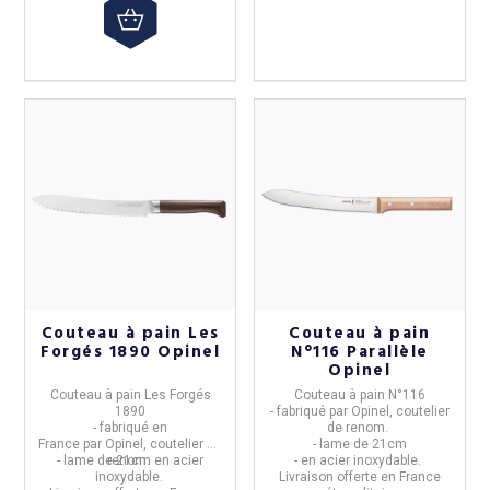
Couteau à pain Les
Couteau à pain
Forgés 1890 Opinel
N°116 Parallèle
Opinel
Couteau à pain Les Forgés
Couteau à pain N°116
1890
- fabriqué par
Opinel,
coutelier
- fabriqué en
de renom.
France
par
Opinel,
coutelier de
- lame de 21cm
- lame de
renom.
21cm en acier
- en acier inoxydable.
inoxydable.
Livraison offerte en France