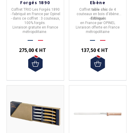
Forgés 1890
Ebène
(1 avis)
Coffret TRIO
Les Forgés 1890
Coffret
table chic
de
4
- fabriqué en
France
par
Opinel
couteaux en bois d'ébène
- dans ce coffret : 3 couteaux,
-
d'Afrique
fabriqués
100% forgés.
en
France
par
OPINEL
Livraison gratuite en France
Livraison offerte en France
métropolitaine.
métropolitaine
275,00 € HT
137,50 € HT