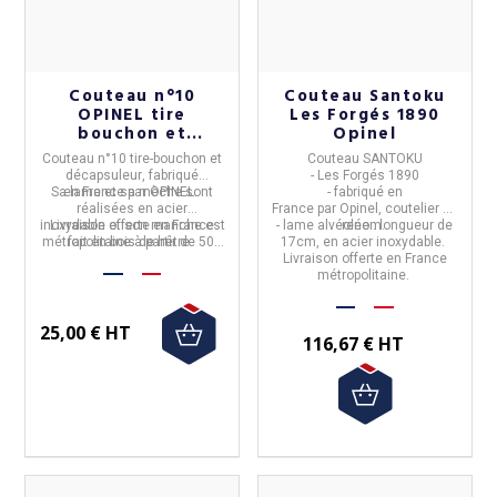
Couteau n°10
Couteau Santoku
OPINEL tire
Les Forgés 1890
bouchon et
Opinel
décapsuleur
Couteau n°10 tire-bouchon et
Couteau SANTOKU
décapsuleur
, fabriqué
- Les Forgés 1890
Sa
en
lame et sa mèche
France
par
OPINEL
sont
.
- fabriqué en
réalisées en
acier
France
par
Opinel,
coutelier de
inoxydable
Livraison offerte en France
et son
manche
est
- lame alvéolée : longueur de
renom.
métropolitaine à partir de 50€
fait
en bois de hêtre
.
17cm, en acier inoxydable.
d'achat.
Livraison offerte en France
métropolitaine.
25,00 € HT
116,67 € HT