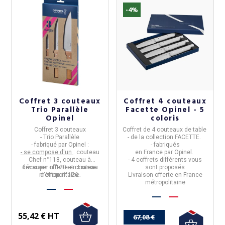
-4%
Coffret 3 couteaux
Coffret 4 couteaux
Trio Parallèle
Facette Opinel - 5
Opinel
coloris
Coffret 3 couteaux
Coffret de
4 couteaux de table
- Trio Parallèle
- de la collection
FACETTE
.
- fabriqué
par
Opinel
:
- fabriqués
- se compose d'un
: couteau
en
France
par
Opinel
.
Chef n°118, couteau à
- 4 coffrets différents vous
découper n°120 et couteau
Livraison offerte en France
sont proposés
métropolitaine.
d'office n°126.
Livraison offerte en France
métropolitaine
55,42 € HT
67,08 €