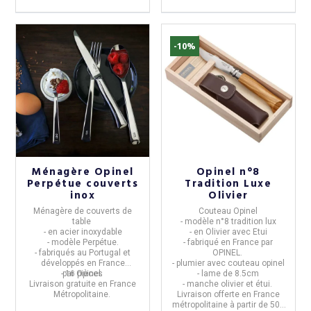
-10%
Ménagère Opinel
Opinel n°8
Perpétue couverts
Tradition Luxe
inox
Olivier
Ménagère de couverts de
Couteau Opinel
table
- modèle
n°8 tradition lux
- en acier inoxydable
- en Olivier avec Etui
- modèle Perpétue
.
- fabriqué en
France
par
- fabriqués au Portugal et
OPINEL
.
développés en France
- plumier avec couteau opinel
- 16 pièces
par
Opinel
.
- lame de
8.5cm
Livraison gratuite en France
- manche olivier et étui.
Métropolitaine.
Livraison offerte en France
métropolitaine à partir de 50€