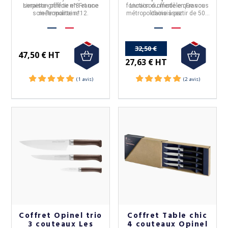
serpette-greffoir n°8 et une
Livraison offerte en France
fonction du modèle que vous
Livraison offerte en France
scie fermante n°12.
métropolitaine.
métropolitaine à partir de 50€
choisissez.
d'achat.
32,50 €
47,50 € HT
27,63 € HT
Coffret Opinel trio
Coffret Table chic
3 couteaux Les
4 couteaux Opinel