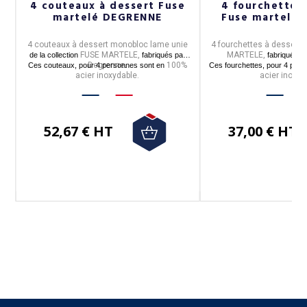
4 couteaux à dessert Fuse
4 fourchettes 
martelé DEGRENNE
Fuse martelé
4 couteaux à dessert monobloc lame unie
4 fourchettes à dessert
d
FUSE MARTELE,
MARTELE,
de la collection
fabriqués par
fabriquées 
Degrenne
100%
Ces couteaux, pour 4 personnes sont en
.
Ces fourchettes, pour 4 per
acier inoxydable.
acier inoxyd
e à
52,67 € HT
37,00 € HT
Suivez-nous