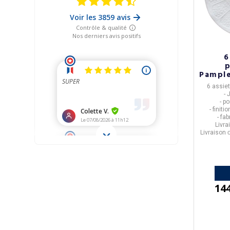
6
p
Pampl
6 assi
- 
- p
- finit
- fa
Livra
Livraison
o
14