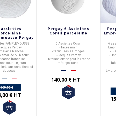
 assiettes
Pergay 6 Assiettes
Per
orcelaine
Corail porcelaine
Empre
emousse Pergay
ettes PAMPLEMOUSSE
6 Assiettes
Corail
6 ass
Jacques Pergay
- faites main
Empr
orcelaine blanche
- fabriquées à Limoges
- Bl
ion émaillée ou biscuit
- Jacques Pergay
- Fin
brication française
Livraison
offerte
pour la France
ison sous 10 jours
métropolitaine.
- fa
fferte
aux conditions ci-
dessous
Livrai
140,00 € HT
160,00 €
4,00 € HT
15