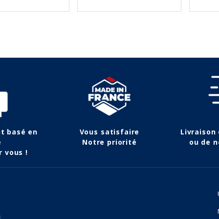
nt basé en
Vous satisfaire
Livraison
e
Notre priorité
ou de n
r vous !