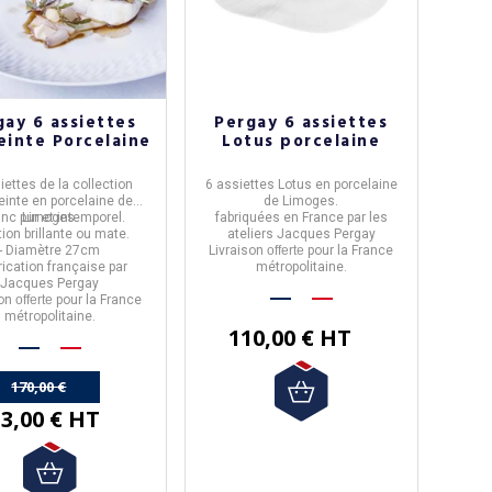
gay 6 assiettes
Pergay 6 assiettes
inte Porcelaine
Lotus porcelaine
iettes
de la collection
6 assiettes
Lotus
en porcelaine
einte en
porcelaine de
de Limoges.
anc pur et intemporel.
Limoges
.
fabriquées en France par les
ition brillante ou mate.
ateliers Jacques Pergay
- Diamètre 27cm
Livraison
offerte
pour la France
brication française par
métropolitaine.
Jacques Pergay
son
offerte
pour la France
métropolitaine.
110,00 € HT
170,00 €
3,00 € HT