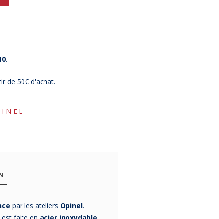
10
.
tir de 50€ d'achat.
PINEL
-12%
ON
nce
par les ateliers
Opinel
.
 est faite en
acier inoxydable
.