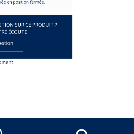
quée en position fermée.
TION SUR CE PRODUIT ?
TRE ÉCOUTE
estion
moment