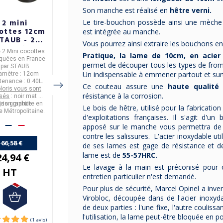
Son manche est réalisé en
hêtre verni.
Le tire-bouchon possède ainsi une mèche p
2 mini
2 poignées
2 têtes
ottes 12cm
maniques
remplaçables
est intégrée au manche.
TAUB - 2
STAUB en
Andrée Jardin
Vous pourrez ainsi extraire les bouchons en
coloris
silicone pour
pour brosse à
e 2 Mini cocottes
Set de 2
Set de 2 têtes de
Pratique, la lame de 10cm, en acier
cocotte
vaisselle
riquées en
France
maniques/poignées
a
rechange
permet de découper tous les types de froma
par
STAUB
-
fabriquées par
movibles
STAUB
- pour
brosse à
Un indispensable à emmener partout et sur
iamètre : 12cm
- en
silicone
.
vaisselle Andrée
tenance : 0.40L.
- parfaites pour vos
- en
bois de hêtre.
Jardin
.
Ce couteau assure une
haute qualité
loris vous sont
cocottes en fonte
La livraison est
résistance à la corrosion.
osés
: noir mat ou
Livraison gratuite en
STAUB.
gratuite pour la France
aison gratuite en
gris graphite
France Métropolitaine
métropolitaine
Le bois de hêtre, utilisé pour la fabricati
e Métropolitaine.
à partir de 50€
d'exploitations françaises. Il s'agit d'un
d'achat.
6,50 € HT
apposé sur le manche vous permettra de l
21,25 € HT
contre les salissures. L'acier inoxydable uti
166,58 €
de ses lames est gage de résistance et d
lame est de
55-57HRC.
24,94 €
Le lavage à la main est préconisé pour 
HT
entretien particulier n'est demandé.
Pour plus de sécurité, Marcel Opinel a inve
Virobloc, découpée dans de l'acier inoxyd
de deux parties : l'une fixe, l'autre coulissa
l'utilisation, la lame peut-être bloquée en p