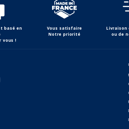
nt basé en
Vous satisfaire
Livraison
e
Notre priorité
ou de n
r vous !
(1 avis)