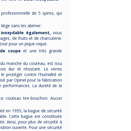
rofessionnelle de 5 spires, qui
6 moules à
6 moules à
6 plats
cannelés en
soufflé plissé
crème br
cuivre De
APILCO en
Californ
 liège sans les abimer.
Buyer - 3
porcelaine - 3
DESHOULI
Moules
à
cannelés
bor
6 moules à soufflés
6 plats à cr
 inoxydable également,
vous
tailles
tailles
en porcel
delais
-fabriqués en
brûlées
ges, de fruits et de charcuterie.
- en
cuivre
France
par
APILCO
- ronds
tout pour un pique-nique.
- fabriqués en
- issus de la collection
- avec des ore
France
par
De Buyer
.
CULINAIRE BLANC
.
-
fabriqués en
F
 de coupe
et une très grande
-
vendus par 6, de
- faits
par
DESHOULI
même diamètre.
en
porcelaine
blanche
- en
porcela
La livraison est offerte
- se déclinent en
blanche
,
on du manche du couteau, est issu
en France
3 tailles
.
-
diamètre de 
 bois dur et résistant. Le vernis
Métropolitaine.
-
vendus par 6 de
-
vendus par 
e protéger contre l'humidité et
même taille
.
Livraison gratu
Livraison gratuite en
France Métropoli
lisé par Opinel pour la fabrication
France Métropolitaine.
91,75 €
e performances. La dureté de la
80,75 € HT
86,00 € 
ce couteau tire-bouchon. Aucun
64,00 € HT
nté en 1955, la bague de sécurité
able. Cette bague est constituée
nte. Ainsi, pour plus de sécurité à
osition ouverte. Pour une sécurité