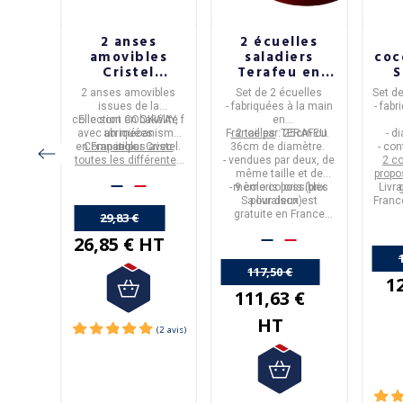
s
2 anses
2 écuelles
s x2
amovibles
saladiers
coc
uyer
Cristel
Terafeu en
S
hêtre
Cookway
terre - 9
bles
2 anses amovibles
Set de 2 écuelles
Set d
coloris 2
issues de la
- fabriquées à la main
- fab
tailles
s en
collection
Elle sont en bakélite
COOKWAY,
f
en
UYER
.
avec un mécanisme
abriquées
France
- 2 tailles
par
: 25cm ou
TERAFEU
.
- d
re
vous
en
Compatibles avec
France
inox.
par
Cristel.
36cm de diamètre.
- con
 de
toutes les différentes
- vendues par deux, de
2 co
c soin
les vous
collections amovibles
même taille et de
prop
nsiles.
 le
de la marque
:
- 9 coloris possibles
même coloris
(prix
Livr
eux-ci.
 sur
Cookway, Casteline,
Sa livraison est
pour deux).
Franc
teuses
Mutine, Strate.
gratuite en France
29,83 €
 offerte
s
des
Métropolitaine.
26,85 € HT
LOQY
e
ine.
117,50 €
1
111,63 €
HT
HT