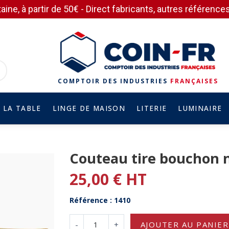
aine, à partir de 50€ - Direct fabricants, autres référen
COMPTOIR DES INDUSTRIES
FRANÇAISES
 LA TABLE
LINGE DE MAISON
LITERIE
LUMINAIRE
Couteau tire bouchon 
25,00 € HT
Référence : 1410
-
+
AJOUTER AU PANIER