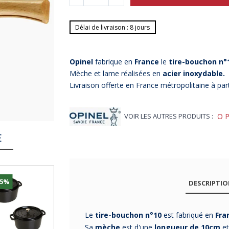
Délai de livraison : 8 jours
Opinel
fabrique en
France
le
tire-bouchon n°
Mèche et lame réalisées en
acier inoxydable.
Livraison offerte en France métropolitaine à par
VOIR LES AUTRES PRODUITS :
O
E
25%
DESCRIPTI
Le
tire-bouchon n°10
est fabriqué en
Fra
Sa
mèche
est d'une
longueur de 10cm
et