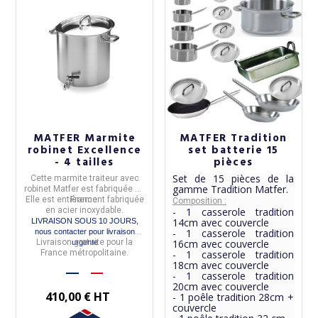
MATFER Marmite
MATFER Tradition
robinet Excellence
set batterie 15
- 4 tailles
pièces
Set de 15 pièces de la
Cette
marmite traiteur avec
gamme Tradition Matfer.
robinet
Matfer
est fabriquée en
Elle est entièrement fabriquée
France.
Composition :
en
acier inoxydable
.
- 1 casserole tradition
14cm avec couvercle
LIVRAISON SOUS 10 JOURS,
- 1 casserole tradition
nous contacter pour livraison
Livraison gratuite pour la
16cm avec couvercle
urgente
France métropolitaine.
- 1 casserole tradition
18cm avec couvercle
- 1 casserole tradition
20cm avec couvercle
410,00 € HT
- 1 poêle tradition 28cm +
couvercle