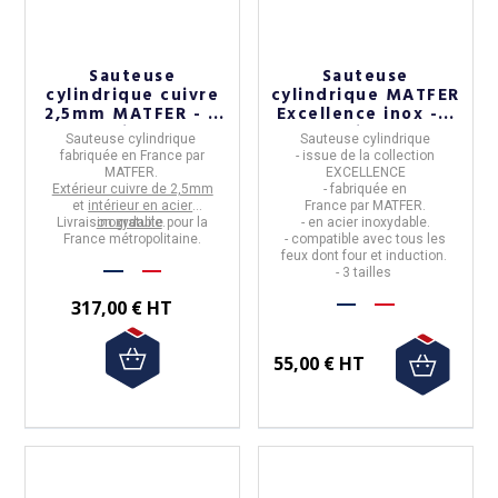
Sauteuse
Sauteuse
cylindrique cuivre
cylindrique MATFER
2,5mm MATFER - 4
Excellence inox - 3
tailles
tailles
Sauteuse cylindrique
Sauteuse cylindrique
fabriquée en
France par
- issue de la collection
MATFER.
EXCELLENCE
Extérieur cuivre de 2,5mm
- fabriquée en
et
intérieur en acier
France
par
MATFER.
Livraison gratuite pour la
inoxydable
.
- en
acier inoxydable.
France métropolitaine.
- compatible avec tous les
feux dont four et induction.
- 3 tailles
317,00 € HT
55,00 € HT