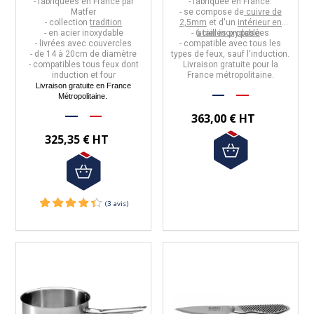
- fabriquées en
France
par
- fabriquée en
France
.
Matfer
- se compose de
cuivre de
- collection
tradition
2,5mm
et d'un
intérieur en
- en acier inoxydable
- 6 tailles proposées
acier inoxydable
.
- livrées avec couvercles
-
compatible avec tous les
- de 14 à 20cm de diamètre
types de feux, sauf l'induction.
-
compatibles tous feux dont
Livraison gratuite pour la
induction et four
France métropolitaine.
Livraison gratuite en France
Métropolitaine.
363,00 € HT
325,35 € HT