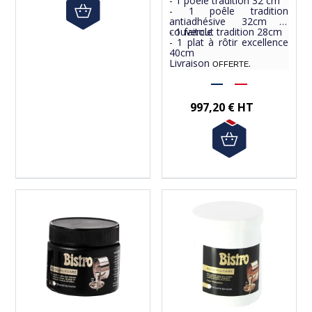
- 1 poêle tradition 32 cm
- 1 poêle tradition
antiadhésive 32cm +
couvercle
- 1 faitout tradition 28cm
- 1 plat à rôtir excellence
40cm
Livraison
.
OFFERTE
997,20 € HT