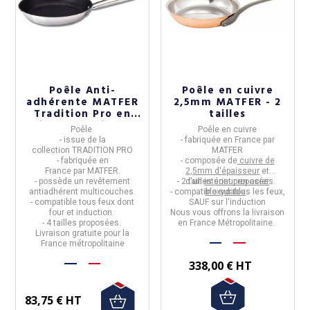
Poêle Anti-
Poêle en cuivre
adhérente MATFER
2,5mm MATFER - 2
Tradition Pro en
tailles
inox - 4 tailles
Poêle
Poêle en cuivre
- issue de la
-
fabriquée en
France par
collection
TRADITION PRO
MATFER
- fabriquée en
- composée de
cuivre de
France
par
MATFER.
2,5mm d'épaisseur
et
- possède un
revêtement
- 2 tailles sont proposées.
d'un
intérieur en acier
antiadhérent
multicouches.
- compatible sur tous les feux,
inoxydable
.
-
compatible tous feux dont
SAUF sur l'induction
four et induction.
Nous vous offrons la livraison
- 4 tailles proposées.
en France Métropolitaine.
Livraison gratuite pour la
France métropolitaine
338,00 € HT
83,75 € HT