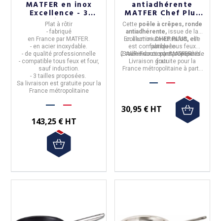
MATFER en inox
antiadhérente
Excellence - 3
MATFER Chef Plus
tailles
en aluminium - 2
Plat à rôtir
Cette
poêle à crêpes, ronde
tailles
- fabriqué
antiadhérente,
issue de la
en
France
par
MATFER.
En
collection
aluminium extra-fort,
CHEF PLUS,
elle
est
- en
acier inoxydable.
est
compatible tous
fabriquée
feux
- de qualité professionnelle
(SAUF induction) et compatible
2 tailles
en
France
vous sont proposées.
par
MATFER
.
-
compatible tous feux et four,
Livraison gratuite pour la
four.
sauf induction.
France métropolitaine à partir
- 3 tailles
proposées.
de 50€ d'achats.
Sa livraison est gratuite pour la
France métropolitaine
30,95 € HT
143,25 € HT