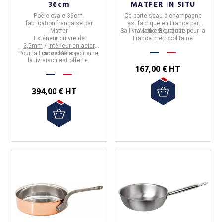
36cm
MATFER IN SITU
Poêle ovale 36cm
.
Ce
porte seau à champagne
fabrication française par
est fabriqué en France par
Matfer
Sa livraison est gratuite pour la
Matfer Bourgeat
.
Extérieur cuivre de
France métropolitaine
2,5mm
/
intérieur en acier
Pour la France Métropolitaine,
inoxydable
.
la livraison est offerte.
167,00 € HT
394,00 € HT