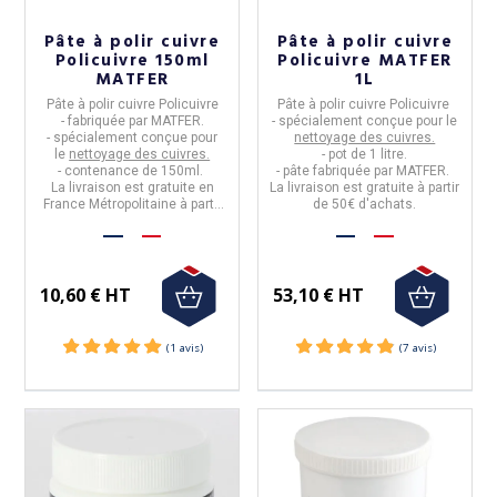
Pâte à polir cuivre
Pâte à polir cuivre
Policuivre 150ml
Policuivre MATFER
MATFER
1L
Pâte à polir cuivre
Policuivre
Pâte à polir cuivre Policuivre
-
fabriquée par
MATFER.
- spécialement conçue pour le
- spécialement conçue pour
nettoyage des cuivres.
le
nettoyage des cuivres.
- pot de
1 litre.
- contenance de
150ml
.
- pâte fabriquée par
MATFER
.
La livraison est gratuite en
La livraison est gratuite à partir
France Métropolitaine à partir
de 50€ d'achats.
de 50€ d'achats.
10,60 € HT
53,10 € HT