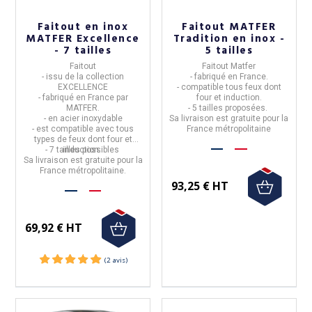
Faitout en inox
Faitout MATFER
MATFER Excellence
Tradition en inox -
- 7 tailles
5 tailles
Faitout
Faitout Matfer
-
issu de la collection
- fabriqué en
France.
EXCELLENCE
-
compatible tous feux dont
- fabriqué en France par
four et induction.
MATFER.
- 5 tailles proposées.
- en
acier inoxydable
Sa livraison est gratuite pour la
- est
compatible avec tous
France métropolitaine
types de feux dont four et
- 7 tailles possibles
induction.
Sa livraison est gratuite pour la
France métropolitaine.
93,25 € HT
69,92 € HT
(2 avis)