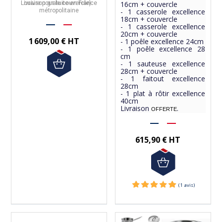
Livraison gratuite en France
cuivre pour le couvercle).
16cm + couvercle
métropolitaine
- 1 casserole excellence
18cm + couvercle
- 1 casserole excellence
20cm + couvercle
1 609,00 € HT
- 1 poêle excellence 24cm
- 1 poêle excellence 28
cm
- 1 sauteuse excellence
28cm + couvercle
- 1 faitout excellence
28cm
- 1 plat à rôtir excellence
40cm
Livraison
.
OFFERTE
615,90 € HT