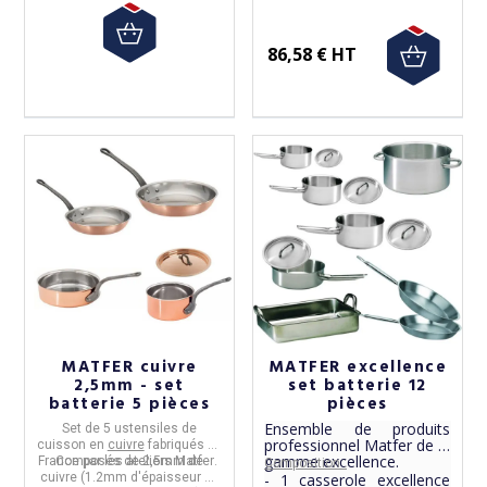
86,58 € HT
MATFER cuivre
MATFER excellence
2,5mm - set
set batterie 12
batterie 5 pièces
pièces
Ensemble de produits
Set de 5 ustensiles de
professionnel Matfer de la
cuisson
en
cuivre
fabriqués en
gamme excellence.
France
Composés de 2,5mm de
par les ateliers
Matfer
.
Composition :
cuivre (1.2mm d'épaisseur de
- 1 casserole excellence