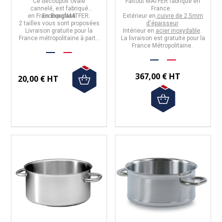
Ce
découpoir ovale
Faitout MATFER
fabriqué en
cannelé,
est fabriqué
France
.
en
France
En
Exoglass
par
MATFER
.
Extérieur en
cuivre de 2,5mm
2 tailles vous sont proposées
d'épaisseur
Livraison gratuite pour la
Intérieur en
acier inoxydable
.
France métropolitaine à partir
La livraison est gratuite pour la
de 50€ d'achats.
France Métropolitaine.
367,00 € HT
20,00 € HT