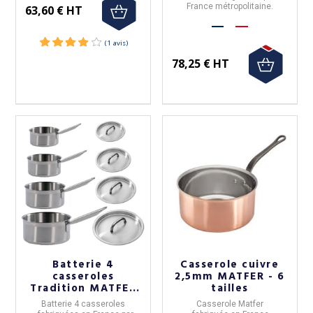
France métropolitaine.
63,60 € HT
78,25 € HT
Batterie 4
Casserole cuivre
casseroles
2,5mm MATFER - 6
Tradition MATFER
tailles
avec couvercles 14,
Batterie 4 casseroles
Casserole
Matfer
16, 18 et 20cm