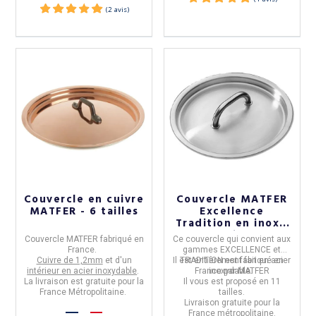
Couvercle en cuivre
Couvercle MATFER
MATFER - 6 tailles
Excellence
Tradition en inox -
11 tailles
Couvercle MATFER
fabriqué en
Ce
couvercle qui convient aux
France
.
gammes EXCELLENCE et
C
uivre de 1,2mm
et d'un
Il est entièrement fait en
TRADITION
est fabriqué en
acier
intérieur en acier inoxydable
.
France par MATFER
inoxydable.
La livraison est gratuite pour la
Il vous est proposé en 11
France Métropolitaine.
tailles.
Livraison gratuite pour la
France métropolitaine.