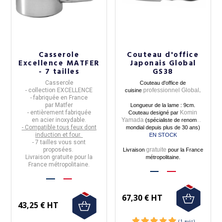
(1 avis)
Casserole
Couteau d'office
Excellence MATFER
Japonais Global
- 7 tailles
GS38
C
asserole
Couteau
d'office de
- collection EXCELLENCE
professionnel Global
cuisine
.
- fabriquée en
France
par
Matfer
Longueur de la lame : 9cm.
- entièrement fabriquée
Komin
Couteau designé par
en
acier inoxydable
.
Yamada
(spécialiste de renommé
- Compatible tous feux dont
mondial depuis plus de 30 ans)
induction et four.
EN STOCK
- 7 tailles vous sont
proposées.
gratuite
Livraison
pour la France
Livraison gratuite pour la
métropolitaine.
France métropolitaine.
67,30 € HT
43,25 € HT