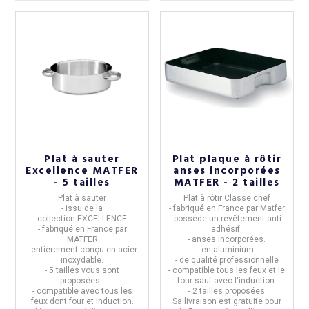
Plat à sauter
Plat plaque à rôtir
Excellence MATFER
anses incorporées
- 5 tailles
MATFER - 2 tailles
Plat à sauter
Plat à rôtir Classe chef
- issu de la
- fabriqué en France par
Matfer
collection
EXCELLENCE
- possède un
revêtement anti-
- fabriqué en
France par
adhésif.
MATFER
- anses incorporées.
- entièrement conçu en
acier
- en aluminium.
inoxydable
.
- de qualité professionnelle
- 5 tailles vous sont
-
compatible tous les feux et le
proposées.
four sauf avec l'induction.
- compatible avec tous les
- 2 tailles proposées
feux dont four et induction.
Sa livraison est
gratuite
pour