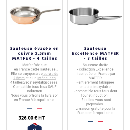
Sauteuse évasée en
Sauteuse
cuivre 2,5mm
Excellence MATFER
MATFER - 4 tailles
- 3 tailles
Matfer
fabrique
Sauteuse droite
en
France
cette
sauteuse
-
collection
Excellence
Elle se compose de
cylindrique
.
cuivre de
- fabriquée en
France par
2,5mm
et d'un
intérieur en
MATFER
4 tailles vous sont proposées.
acier inoxydable
.
- entièrement fabriquée
Compatible tous feux SAUF
en
acier inoxydable
.
induction
- compatible tous feux dont
(1 avis)
Nous vous offrons la livraison
four et induction.
en France Métropolitaine.
- 3 tailles vous sont
proposées.
Livraison gratuite pour la
France métropolitaine.
326,00 € HT