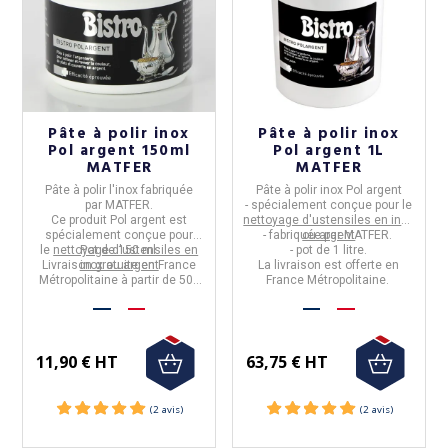
(2 avis)
Pâte à polir inox
Pâte à polir inox
Pol argent 150ml
Pol argent 1L
MATFER
MATFER
Pâte à polir l'inox
fabriquée
Pâte à polir inox Pol argent
par
MATFER
.
- spécialement conçue pour le
Ce produit Pol argent est
nettoyage d'ustensiles en inox
spécialement conçue pour
- fabriquée par
ou argent
MATFER
.
le
nettoyage d'ustensiles en
Pot de 150 ml.
- pot de 1 litre.
Livraison gratuite en France
inox ou argent
La livraison est offerte en
Métropolitaine à partir de 50€
France Métropolitaine.
d'achats.
11,90 € HT
63,75 € HT