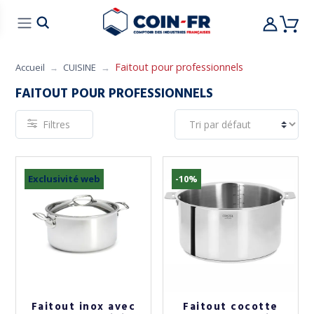
% BONS PLANS
CUISINE
MOBILIER
ART 
Faitout pour professionnels
Accueil
CUISINE
FAITOUT POUR PROFESSIONNELS
Filtres
Exclusivité web
-10%
Faitout inox avec
Faitout cocotte