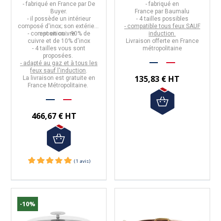
- fabriqué en
France
par
De
- fabriqué en
Buyer.
France
par
Baumalu
- il possède un intérieur
- 4 tailles possibles
composé d'inox; son extérieur
- compatible tous feux SAUF
- composition :
est en cuivre.
90% de
induction.
cuivre
et de
10% d'inox
Livraison offerte en France
- 4 tailles vous sont
métropolitaine
proposées.
- adapté au gaz et à tous les
feux sauf l'induction
.
135,83 € HT
La livraison est gratuite en
France Métropolitaine.
466,67 € HT
-10%