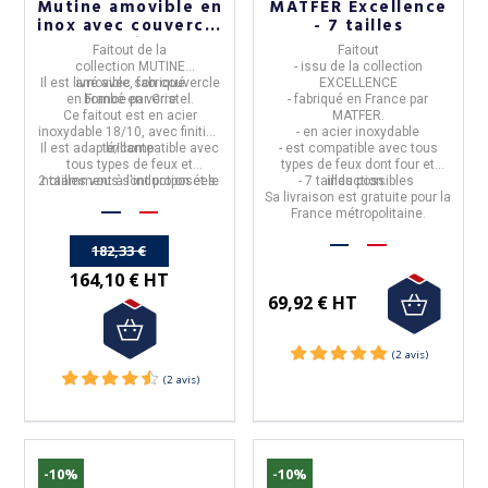
Mutine amovible en
MATFER Excellence
inox avec couvercle
- 7 tailles
- 2 tailles
Faitout
de la
Faitout
collection
MUTINE
-
issu de la collection
Il est
livré avec son couvercle
amovible,
fabriqué
EXCELLENCE
en
bombé en verre
France
par
Cristel.
- fabriqué en France par
Ce faitout est en
acier
MATFER.
inoxydable 18/10
, avec finition
- en
acier inoxydable
Il est adapté/
brillante
compatible avec
- est
compatible avec tous
tous types de feux et
types de feux dont four et
2 tailles vous sont proposées.
notamment à l'induction et le
- 7 tailles possibles
induction.
four.
Sa livraison est gratuite pour la
France métropolitaine.
182,33 €
Sommier Coffre Résistub
Lit Lauren Résistub 
164,10 € HT
Maximo - 12 coloris 3 tailles
3 tailles
69,92 € HT
Sommier-coffre Maximo
Lit Lauren
- réalisé par
Resistub
.
- de chez
Resistub
, fabri
- fabriqué en
France
.
- lit en bois massif et métal
- 12 tissus vous sont proposés
différentes finitions de m
- dans 3 tailles
La livraison est
dimensions.
offerte
po
Sa livraison est gratuite en France
métropolitaine
Métropolitaine.
-10%
-10%