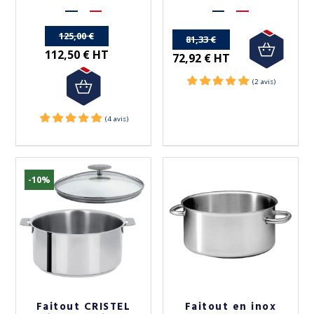
l'induction et le four
de 50€ d'achat.
(4 avis)
125,00 €
81,33 €
112,50 € HT
72,92 € HT
-10%
10%
-10%
Faitout CRISTEL
Faitout en inox