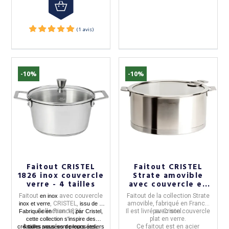
-10%
-10%
Faitout CRISTEL
Faitout CRISTEL
1826 inox couvercle
Strate amovible
verre - 4 tailles
avec couvercle en
verre 26cm
Faitout
avec couvercle
Faitout
de la collection
Strate
en inox
, CRISTEL,
amovible,
fabriqué en
France
inox et verre
issu de la
Collection 1826.
France
Il est
livré avec son couvercle
par
Cristel.
Fabriquée en
, par Cristel,
plat en verre.
cette collection s'inspire des
Ce faitout est en
acier
créations passées de leurs ateliers
4 tailles vous sont proposées.