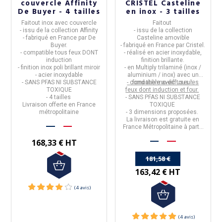
couvercle Affinity
CRISTEL Casteline
De Buyer - 4 tailles
en inox - 3 tailles
Faitout
inox avec couvercle
Faitout
- issu de la collection
Affinity
- issu de la collection
- fabriqué en
France
par
De
Casteline amovible
Buyer.
- fabriqué en
France
par
Cristel
.
- compatible tous feux DONT
- réalisé en
acier inoxydable
,
induction
finition brillante.
- finition inox poli brillant miroir
- en
Multiply trilaminé
(inox /
- acier inoxydable
aluminium / inox) avec
un
-
SANS PFAS NI SUBSTANCE
-
compatible avec tous les
fond thermo-diffuseur.
TOXIQUE
feux dont induction et four.
- 4 tailles
- SANS PFAS NI SUBSTANCE
Livraison offerte en France
TOXIQUE
métropolitaine
- 3 dimensions proposées.
La livraison est gratuite en
France Métropolitaine à partir
de 50€ d'achats.
168,33 € HT
181,58 €
163,42 € HT