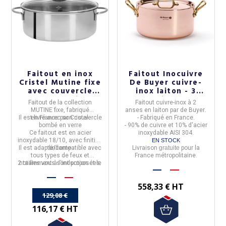
Faitout en inox
Faitout Inocuivre
Cristel Mutine fixe
De Buyer cuivre-
avec couvercle
inox laiton - 3
verre - 2 tailles
tailles
Faitout
de la collection
Faitout cuivre-inox
à
2
MUTINE fixe,
fabriqué
anses en laiton
par
de Buyer
.
Il est
en
livré avec son couvercle
France
par
Cristel.
- Fabriqué en France.
bombé en verre
- 90% de cuivre et 10% d'acier
Ce faitout est en
acier
inoxydable AISI 304.
inoxydable 18/10
, avec finition
EN STOCK
Il est adapté/
brillante
compatible avec
Livraison
gratuite
pour la
tous types de feux et
France métropolitaine.
2 tailles vous sont proposées.
notamment à l'induction et le
four.
558,33 € HT
129,08 €
116,17 € HT