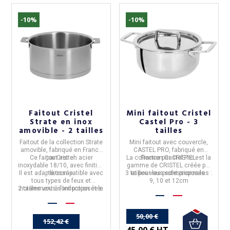
-10%
-10%
Faitout Cristel
Mini faitout Cristel
Strate en inox
Castel Pro - 3
amovible - 2 tailles
tailles
Faitout
de la collection
Strate
Mini faitout avec couvercle,
amovible,
fabriqué en
France
CASTEL PRO, fabriqué en
Ce faitout est en
par
Cristel.
acier
La collection Castel Pro est la
France
par
CRISTEL
.
inoxydable 18/10
, avec finition
gamme de CRISTEL créée par
Il est adapté/
brossée
compatible avec
3 tailles vous sont proposées :
et pour les professionnels.
tous types de feux et
9, 10 et 12cm
2 tailles vous sont proposées.
notamment à l'induction et le
four.
50,00 €
152,42 €