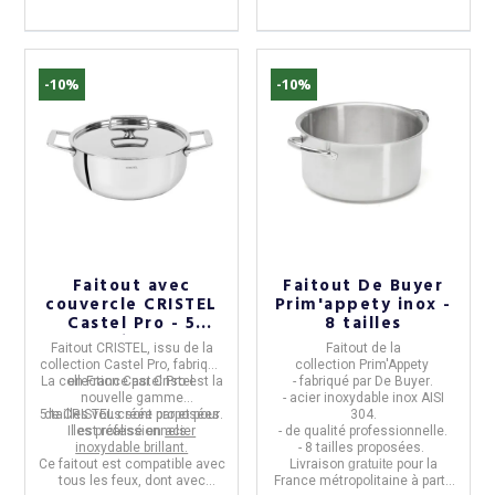
-10%
-10%
Faitout avec
Faitout De Buyer
couvercle CRISTEL
Prim'appety inox -
Castel Pro - 5
8 tailles
tailles
Faitout CRISTEL,
issu de la
Faitout
de la
collection
Castel Pro
, fabriqué
collection
Prim'Appety
La collection Castel Pro est la
en
France
par
Cristel.
- fabriqué par
De Buyer
.
nouvelle gamme
- acier inoxydable
inox
AISI
5 tailles vous sont proposées.
de
CRISTEL
créée par et pour
304.
Il est réalisé en
les professionnels.
acier
- de qualité professionnelle.
inoxydable brillant.
- 8 tailles proposées.
Ce faitout est
compatible avec
Livraison
gratuite
pour la
tous les feux, dont avec
France métropolitaine à partir