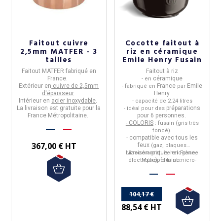
Faitout cuivre
Cocotte faitout à
2,5mm MATFER - 3
riz en céramique
tailles
Emile Henry Fusain
Faitout MATFER
fabriqué en
Faitout à riz
France
.
céramique
- en
Extérieur en
cuivre de 2,5mm
France
Emile
- fabriqué en
par
d'épaisseur
Henry.
Intérieur en
acier inoxydable
.
- capacité de 2.24 litres
La livraison est gratuite pour la
préparations
- idéal pour des
France Métropolitaine.
pour 6 personnes.
- COLORIS
: fusain (gris très
foncé).
- compatible avec tous les
367,00 € HT
feux
(gaz, plaques
Livraison gratuite en France
vitrocéramique, halogène,
électrique), four et micro-
Métropolitaine.
SAUF induction.
ondes -
104,17 €
88,54 € HT