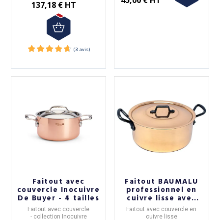
45,00 € HT
137,18 € HT
(5 avis)
Faitout avec
Faitout BAUMALU
couvercle Inocuivre
professionnel en
De Buyer - 4 tailles
cuivre lisse avec
couvercle - 4
Faitout avec couvercle
Faitout avec couvercle en
tailles
- collection
Inocuivre
cuivre lisse