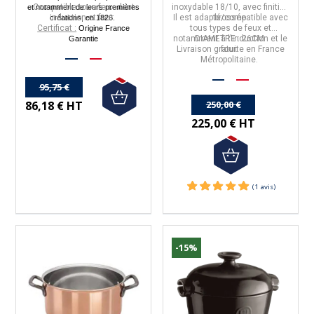
Compatible tous feux dont
inoxydable 18/10
, avec finition
et notamment de leurs premières
induction et four.
Il est adapté/
brossée
compatible avec
créations, en 1826.
Certificat :
tous types de feux et
Origine France
notamment à l'induction et le
DIAMETRE : 26CM
Garantie
Livraison gratuite en France
four.
Métropolitaine.
95,75 €
250,00 €
86,18 € HT
225,00 € HT
-15%