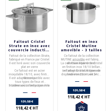
1 626,67 €
1 733,33 €
1 464,00 € HT
1 560,00 € HT
Faitout Cristel
Faitout en inox
Strate en inox avec
Cristel Mutine
couvercle induction
amovible - 3 tailles
- 5 tailles
Faitout
de la collection
Strate,
Ce
faitout
de la collection
(4 avis)
fabriqué en
France
par
Cristel.
MUTINE
amovible
est fabriqué
Il est
livré avec son couvercle
La collection Mutine de Cristel
en
France
par
Cristel
.
plat en verre
en finition inox 18/10 brillant
Ce faitout est en
acier
est adaptée à tous
Le faitout Cristel Mutine est
types de
inoxydable 18/10
, avec finition
disponible en 22cm, en 24cm
feux et notamment à
Il est adapté/
brossée
compatible avec
l'induction et au four
et en 26cm.
tous types de feux et
5 tailles vous sont proposées.
notamment à l'induction et le
four.
131,58 €
118,42 € HT
131,58 €
118,42 € HT