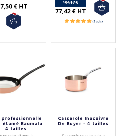
104,17 €
7,50 € HT
77,42 € HT
)
 professionnelle
Casserole Inocuivre
e étamé Baumalu
De Buyer - 4 tailles
- 4 tailles
le en cuivre Baumalu
Casserole en cuivre de la