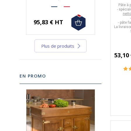
Pâte à p
- spécia
nett
95,83 € HT
- pâte f
La livraiso
Plus de produits
53,10
EN PROMO
-10%