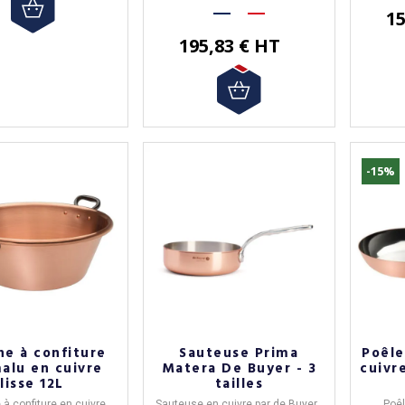
15
195,83 € HT
-15%
(7 avis
ne à confiture
Sauteuse Prima
Poêle
alu en cuivre
Matera De Buyer - 3
cuivr
lisse 12L
tailles
à confiture en cuivre
Sauteuse en cuivre
par de Buyer.
Poê