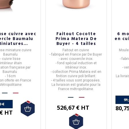
se cuivre avec
Faitout Cocotte
6 mo
ercle Baumalu
Prima Matera De
en cu
iniatures
Buyer - 4 tailles
ésentation
se miniature
cuivre
Faitout en cuivre
Moule
Baumalu
- fabriqué en
France
par
De Buyer
- cuivre lisse
- avec couvercle inox.
- fab
 intérieur étain
- fond spécial induction et
ication française par
intérieur inox.
-
ven
Baumalu
- collection
Prima Matera
est en
- 16cm
finition cuivre poli brillant.
La livra
son
offerte
en France
- 4 tailles vous sont proposées.
Métropolitaine
La livraison est
gratuite
pour la
France métropolitaine.
91
0 €
526,67 € HT
80,7
 € HT