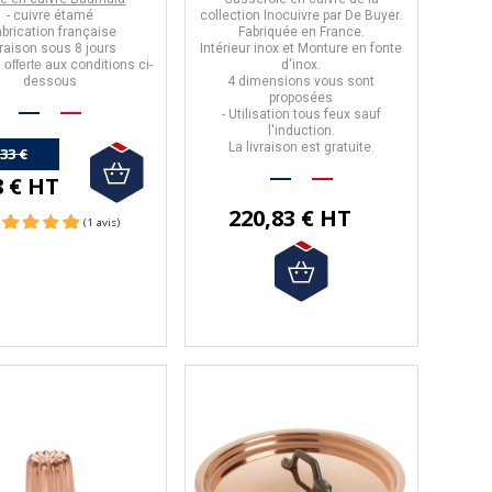
- cuivre étamé
collection Inocuivre
par
De Buyer.
fabrication française
Fabriquée en
France
.
vraison sous 8 jours
Intérieur inox et Monture en fonte
n
offerte
aux conditions ci-
d'inox.
dessous
4 dimensions vous sont
proposées
- Utilisation
tous feux sauf
l'induction.
La livraison est
gratuite
.
,33 €
8 € HT
220,83 € HT