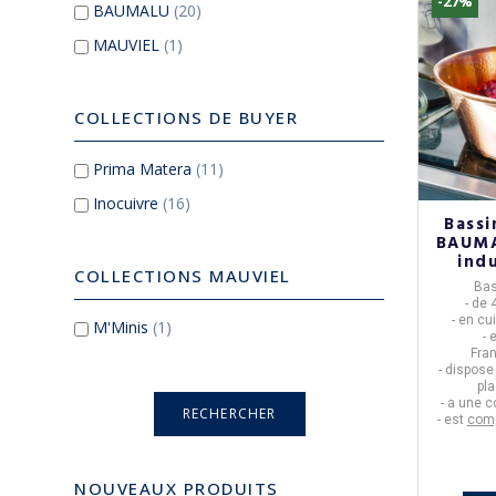
-27%
BAUMALU
(20)
MAUVIEL
(1)
COLLECTIONS DE BUYER
Prima Matera
(11)
Inocuivre
(16)
Bassi
BAUMA
ind
COLLECTIONS MAUVIEL
Bas
- de
- en
cu
M'Minis
(1)
- 
Fra
- dispose
pl
- a une 
- est
comp
NOUVEAUX PRODUITS