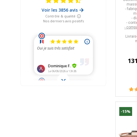
massi
- fabr
m
- d
- con
-
compa
Livrais
m
13
-15%