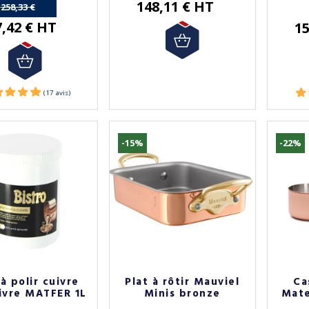
148,11 € HT
258,33 €
7,42 € HT
15
-15%
-22%
à polir cuivre
Plat à rôtir Mauviel
Ca
ivre MATFER 1L
Minis bronze
Mate