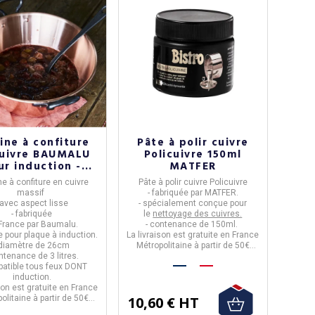
ine à confiture
Pâte à polir cuivre
cuivre BAUMALU
Policuivre 150ml
ur induction -
MATFER
26cm
e à confiture en cuivre
Pâte à polir cuivre
Policuivre
massif
-
fabriquée par
MATFER.
 avec aspect lisse
- spécialement conçue pour
- fabriquée
le
nettoyage des cuivres.
France
par
Baumalu.
- contenance de
150ml
.
e pour plaque à induction.
La livraison est gratuite en France
 diamètre de
26cm
Métropolitaine à partir de 50€
ontenance de
3 litres.
d'achats.
patible tous feux DONT
induction.
son est gratuite en France
olitaine à partir de 50€
10,60 € HT
d'achats