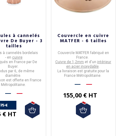
ules à cannelés
Couvercle en cuivre
ivre De Buyer - 3
MATFER - 6 tailles
tailles
s
à
cannelés
bordelais
Couvercle MATFER
fabriqué en
- en
cuivre
France
.
riqués en
France
par
De
C
uivre de 1,2mm
et d'un
intérieur
Buyer
.
en acier inoxydable
.
dus par 6, de même
La livraison est gratuite pour la
diamètre.
France Métropolitaine.
ison est offerte en France
Métropolitaine.
155,00 € HT
,75 €
5 € HT