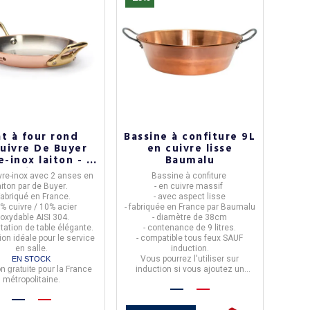
t batterie 7 pièces
Set batterie CRISTEL
nocuivre De Buyer
Casteline 14 pièces
amovibles en inox
ie 7 pièces
Inocuivre
de Buyer.
Set batterie de 14 pièces
Fabriqué en France.
- issues de la collection
Casteline
at à four rond
Bassine à confiture 9L
Composition:
amovible
cuivre De Buyer
en cuivre lisse
- 2 Poêles (24 et 18cm)
- fabriquées en
France
par
Cristel
.
e-inox laiton - 4
Baumalu
2 casseroles (16 et 20 cm)
- en
acier inoxydable
tailles
faitout (24cm) avec couvercle
- livrées avec 1 poignée.
vre-inox
avec
2 anses en
Bassine à confiture
 1 sauteuse droite (24cm).
- graduations à l'intérieur.
aiton
par
de Buyer
.
- en
cuivre massif
EN STOCK
-
compatibles tous feux dont induction
Fabriqué en France.
- avec aspect lisse
La livraison est
gratuite
.
et four.
0% cuivre / 10% acier
- fabriquée en
France
par
Baumalu
- SANS PFAS NI SUBSTANCE TOXIQUE
noxydable AISI 304.
- diamètre de
38cm
Ce set est livré
gratuitement
en
tation de table élégante.
- contenance de
9 litres.
France métropolitaine.
tion idéale pour le service
-
compatible tous feux SAUF
1 850,00 €
en salle.
induction.
Vous pourrez l'utiliser sur
EN STOCK
58,25 € HT
on
gratuite
pour la France
induction si vous ajoutez un
1 602,17 €
métropolitaine.
disque relais.
1 441,95 € HT