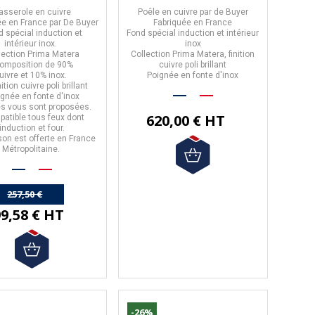
asserole
en
cuivre
Poêle en cuivre
par de Buyer
uée en
France
par
De Buyer
Fabriquée en France
nd spécial induction et
Fond spécial induction et intérieur
intérieur inox.
inox
llection
Prima Matera
Collection Prima Matera, finition
composition de
90%
cuivre poli brillant
uivre
et
10% inox
.
Poignée en fonte d'inox
nition cuivre poli brillant
ignée en fonte d'inox
lles vous sont proposées.
620,00 € HT
patible tous feux dont
induction et four.
ison est offerte en France
Métropolitaine.
257,50 €
9,58 € HT
-10%
)
-26%