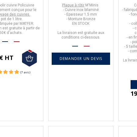
olir cuivre Policuivre
Plaque à rôtir
M'Minis
C
lement conçue pour le
- Cuivre inox bilaminé
- fabriq
oyage des cuivres.
- Epaisseur 1.5 mm
- fo
- pot de
1 litre.
- Monture Bronze
abriquée par
MATFER
.
EN STOCK
- co
n est gratuite à partir de
- 
50€ d'achats.
La livraison est gratuite aux
c
conditions ci-dessous.
- en fi
- po
- 5 tai
- com
 € HT
DEMANDER UN DEVIS
La livra
19
-10%
-21%
(17 avis