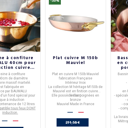
-30%
ne à confiture
Plat cuivre M 150b
Bass
LU 40cm pour
Mauviel
en 
uction cuivre
po
martelé
sine à confiture
Plat en cuivre M 150b Mauviel
Bassin
40cm de diamètre
fabrication Française
ivre massif martelé.
Intérieur Inox
-
est
fabriquée en
La collection M héritage M150b de
nce
par
BAUMALU
Mauviel est en finition cuivre
en
 d'un fond spécial pour
Elle possède des poignées en
brillant
- spécial
aque à induction
bronze
-
contenance de
12 litres
Mauviel Made in France
- c
atible tous feux DONT
- com
induction.
La livrai
Métrop
211,58 €