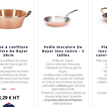
er Coffre
Lit Lauren Résistub - 4
Se
 Maximo - 12
coloris 3 tailles
I
 3 tailles
coffre Maximo
Lit Lauren
Batter
 par
Resistub
.
- de chez
Resistub
, fabriqué
ne à confiture
Poêle Inocuivre De
Pl
ué en
France
.
en
France
.
ivre De Buyer
Buyer inox cuivre - 3
Ino
ous sont proposés
- lit en bois massif et métal disponible
38cm
tailles
cuivr
s 3 tailles
en 4 différentes finitions de métal, et
- 
t gratuite en France
La livraison est
en 4 dimensions.
offerte
pour la France
- 1 
à confiture en cuivre
Poêle en cuivre
Plat cui
politaine.
métropolitaine.
-
quée en
France
par
DE
- de la collection
Inocuivre
l
BUYER
.
- fabriquée en
France
par
De
- 
e de poignées en
fonte
.
Buyer
.
- 9
re intérieur de
38cm
.
- 3 tailles vous sont proposées.
i
1 626,67 €
ble avec tous les feux
- extérieur en cuivre, un intérieur
- Présen
 l'induction et le four.
en inox et une monture en fonte
- Collec
€ HT
1 464,00 € HT
- utilisable sur tous types de feux,
d'inox.
SAUF INDUCTION.
1 4
- Si besoin, vous pouvez utiliser un
Livrais
8,29 € HT
disque relais pour la rendre
compatible avec de l'induction.
Livraison offerte en France
Métropolitaine.