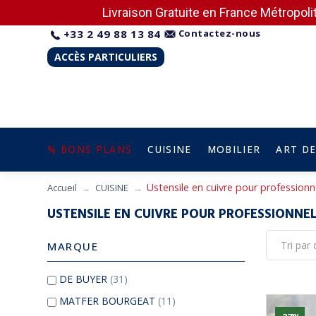
Livraison Gratuite en France Métropolit
+33 2 49 88 13 84
Contactez-nous
ACCÈS PARTICULIERS
% BONS PLANS
CUISINE
MOBILIER
ART DE
Ustensile en cuivre pour professionn
Accueil
CUISINE
USTENSILE EN CUIVRE POUR PROFESSIONNE
MARQUE
DE BUYER
(31)
MATFER BOURGEAT
(11)