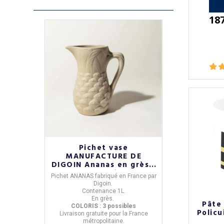
18
Pichet vase
MANUFACTURE DE
DIGOIN Ananas en grès -
3 coloris
Pichet ANANAS
fabriqué en
France
par
Digoin
.
Contenance
1L
.
En grès.
Pâte 
COLORIS : 3 possibles
Policu
Livraison
gratuite
pour la France
métropolitaine.