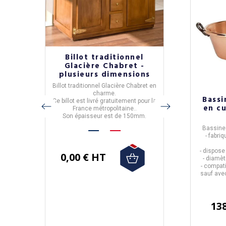
bre lit
Billot traditionnel
Sommi
mode
Glacière Chabret -
Résistub
et
plusieurs dimensions
coloris
o
Billot traditionnel Glacière
Chabret en
Sommier-
e chambre
charme.
- réalisé
Bassi
é.
Ce billot est livré gratuitement pour la
- fabriq
en cu
ar les
France métropolitaine..
- 12 tissus v
Son épaisseur est de 150mm.
- dan
sés : pour
Sa livraison es
Bassine 
ont vous
Métro
- fabri
- dispos
0,00 € HT
- diamèt
1 733,33 €
-
compati
sauf avec
1 560,00 
13