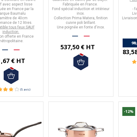
f avec aspect lisse
Fabriquée en France.
iquée en
France
par la
Fond spécial induction et intérieur
- 
arque
Baumalu
inox.
Li
iamètre de 40cm
Collection Prima Matera, finition
Livraiso
tenance de
12 litres.
cuivre poli brillant.
tible tous feux SAUF
Une poignée en fonte d'inox.
induction.
on offerte en France
étropolitaine.
98
537,50 € HT
83,5
1,67 € HT
-12%