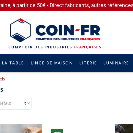
aine, à partir de 50€ - Direct fabricants, autres référen
COMPTOIR DES INDUSTRIES
FRANÇAISES
 LA TABLE
LINGE DE MAISON
LITERIE
LUMINAIRE
els
LS