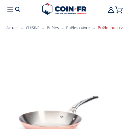
% BONS PLANS
CUISINE
MOBILIER
ART 
Poêle Inocuivre D
Accueil
CUISINE
Poêles
Poêles cuivre