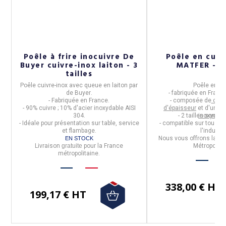
Poêle à frire inocuivre De
Poêle en cui
s
Buyer cuivre-inox laiton - 3
MATFER - 2 
tailles
Poêle cuivre-inox
avec
queue en laiton
par
Poêle en cu
n
de Buyer
.
-
fabriquée en
Franc
- Fabriquée en France.
- composée de
cuiv
- 90% cuivre ; 10% d'acier inoxydable AISI
d'épaisseur
et d'un
in
n.
304.
- 2 tailles sont 
inoxydabl
- Idéale pour présentation sur table, service
- compatible sur tous le
et flambage.
l'inducti
Nous vous offrons la liv
EN STOCK
Livraison
gratuite
pour la France
Métropolita
métropolitaine.
338,00 € HT
199,17 € HT