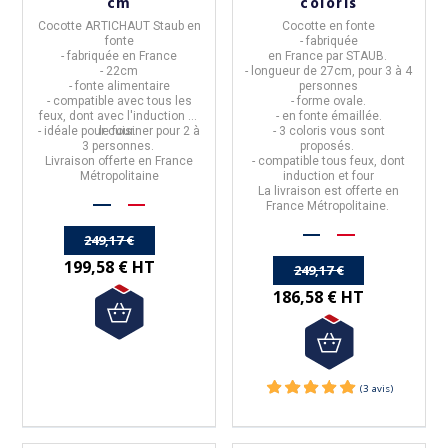
cm
coloris
Cocotte ARTICHAUT Staub en
Cocotte en fonte
fonte
- fabriquée
- fabriquée en France
en
France
par
STAUB
.
- 22cm
- longueur de
27cm, pour 3 à 4
- fonte alimentaire
personnes
-
compatible avec tous les
- forme
ovale
.
feux, dont avec l'induction et
- en
fonte émaillée
.
- idéale pour cuisiner pour 2 à
le four.
- 3 coloris vous sont
3 personnes.
proposés.
Livraison offerte en France
- compatible tous feux, dont
Métropolitaine
induction et four
La livraison est offerte en
France Métropolitaine.
(3 avis)
249,17 €
199,58 € HT
249,17 €
186,58 € HT