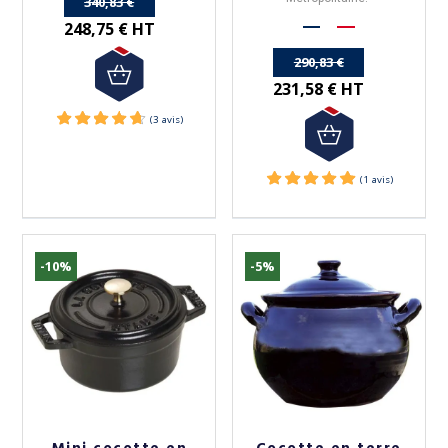
340,83 €
248,75 € HT
290,83 €
231,58 € HT
-10%
-5%
(9 avis)