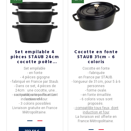
Set empilable 4
Cocotte en fonte
(15 avis)
pièces STAUB 24cm
STAUB 31cm - 6
cocotte poêle
coloris
sauteuse en fonte -
Set empilable
Cocotte en fonte
3 coloris
- en fonte
- fabriquée
-
4 pièces gigogne
en
France
par
STAUB
.
- fabriqué en
France
par
Staub
.
- longueur de
31cm, pour 5 à 6
- Dans ce set, 4 pièces de
personnes
24cm : une cocotte, une
- forme
ovale
.
-
compatibles tous feux dont
sauteuse, une poêle et un
- en
fonte émaillée
.
induction et four.
couvercle.
- 6 coloris vous sont
- 3 coloris possibles
proposés.
Livraison gratuite en France
-
compatible tous feux, dont
Métropolitaine.
induction et four
La livraison est offerte en
France Métropolitaine.