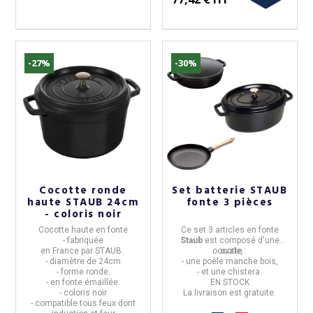
(1 avis)
-27%
-30%
Cocotte ronde
Set batterie STAUB
haute STAUB 24cm
fonte 3 pièces
- coloris noir
Cocotte haute en fonte
Ce set 3 articles en
fonte
- fabriquée
Staub
est composé d'une
en
France
par
STAUB
.
cocotte :
- ovale,
- diamètre de
24cm
- une poêle manche bois,
- forme
ronde
.
- et une chistera.
- en
fonte émaillée
.
EN STOCK
- coloris noir
La livraison est
gratuite
.
- compatible tous feux dont