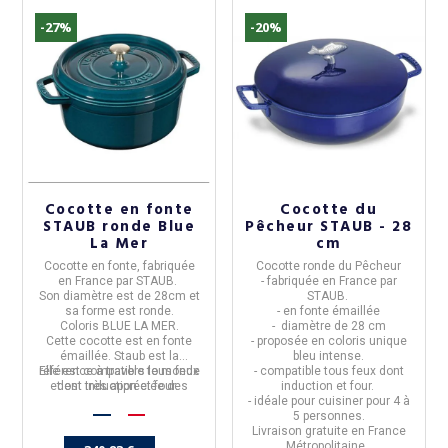
-27%
-20%
Cocotte en fonte
Cocotte du
STAUB ronde Blue
Pêcheur STAUB - 28
La Mer
cm
Cocotte en fonte
, fabriquée
C
ocotte ronde du Pêcheur
en
France
par
STAUB
.
- fabriquée en
France par
Son diamètre est de
28cm
et
STAUB.
sa forme est
ronde
.
- en
fonte émaillée
Coloris
BLUE LA MER.
-
diamètre de 28 cm
Cette cocotte est en
fonte
- proposée en coloris unique
émaillée
. Staub est la
bleu intense
.
référence à travers le monde
Elle est
compatible tous feux
- compatible tous feux dont
et est très appréciée des
dont induction et four.
induction et four.
grands chefs de cuisine.
- idéale pour cuisiner pour
4 à
5 personnes
.
Livraison gratuite en France
Métropolitaine.