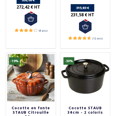
332,50 €
272,42 € HT
315,83 €
231,58 € HT
-19%
-30%
Cocotte en fonte
Cocotte STAUB
STAUB Citrouille
34cm - 2 coloris