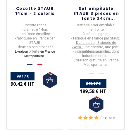
Cocotte STAUB
Set empilable
14cm - 2 coloris
STAUB 3 pièces en
fonte 24cm
cocotte poêle - 3
Cocotte ronde
Batterie / set empilable
coloris
- diamètre 14cm
- en fonte
- en fonte émaillée
- 3 pièces gigogne
- fabriquée en France par
- fabriqué en
France
par
Staub
.
STAUB
Dans ce set, 3 pièces de
- deux coloris proposés
24cm :
une cocotte, une poêle
offerte
-
compatibles tous feux dont
et un couvercle.
Livraison
en France
induction et four.
Métropolitaine.
Livraison gratuite en France
Métropolitaine.
99,17 €
249,17 €
90,42 € HT
199,58 € HT