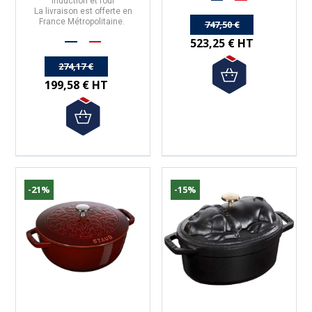
induction et four
La livraison est offerte en
France Métropolitaine.
747,50 €
523,25 € HT
274,17 €
199,58 € HT
-21%
-15%