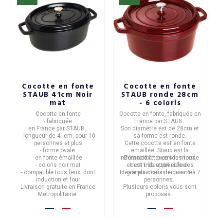
Cocotte en fonte
Cocotte en fonte
STAUB 41cm Noir
STAUB ronde 28cm
mat
- 6 coloris
Cocotte en fonte
Cocotte en fonte
, fabriquée en
10%
-10%
- fabriquée
France
par
STAUB
.
en
France
par
STAUB
.
Son diamètre est de
28cm
et
- longueur de
41cm, pour 10
sa forme est
ronde
.
personnes et plus
Cette cocotte est en
fonte
- forme
ovale
.
émaillée
. Staub est la
- en
fonte émaillée
.
référence à travers le monde
Compatible avec tous feux,
- coloris noir mat
et est très appréciée des
dont induction et four.
- compatible tous feux, dont
Idéale pour cuisiner pour
grands chefs de cuisine.
6 à 7
induction et four
personnes.
Livraison gratuite en France
Plusieurs coloris
vous sont
Métropolitaine.
proposés.
(12 avis)