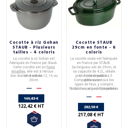
Cocotte à riz Gohan
Cocotte STAUB
STAUB - Plusieurs
29cm en fonte - 6
tailles - 4 coloris
coloris
La
cocotte à riz Gohan
est
La
cocotte
ovale
est fabriquée
fabriquée en
France par Staub.
en
France
par
STAUB
.
Cette cocotte est en
fonte
Sa longueur est de
29cm
, et
émaillée
, elle est à retrouver
sa capacité de
4.2L
, idéale
Son diamètre est de 12, 16 ou
en 4 coloris.
pour cuisiner pour
En fonte émaillée.
4 à 5
20cm.
Compatible avec tous les
personnes
.
types de feux, y compris
l'induction, et peut être utilisée
6 coloris
vous sont proposés.
au four.
165,83 €
122,42 € HT
282,50 €
217,08 € HT