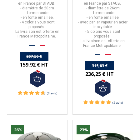
en
France
par
STAUB
.
en
France
par
STAUB
.
- diamètre de
20cm
- diamètre de
26cm
- forme
ronde
.
- forme
ronde
- en
fonte émaillée
.
- en
fonte émaillée
- 4 coloris vous sont
- avec panier vapeur en acier
proposés.
inoxydable
La livraison est offerte en
- 5 coloris vous sont
France Métropolitaine.
proposés.
(8 avis)
La livraison est offerte en
France Métropolitaine.
207,50 €
159,92 € HT
315,83 €
236,25 € HT
-26%
-23%