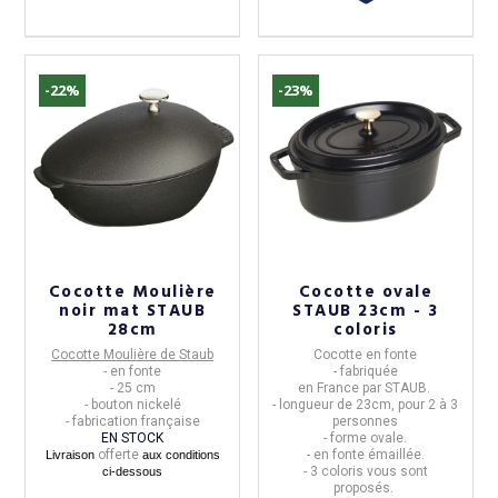
-22%
-23%
Cocotte Moulière
Cocotte ovale
noir mat STAUB
STAUB 23cm - 3
28cm
coloris
Cocotte Moulière de Staub
Cocotte en fonte
- en fonte
- fabriquée
- 25 cm
en
France
par
STAUB
.
- bouton nickelé
- longueur de
23cm, pour 2 à 3
- fabrication française
personnes
EN STOCK
- forme
ovale
.
offerte
- en
fonte émaillée
.
Livraison
aux conditions
- 3 coloris vous sont
ci-dessous
proposés.