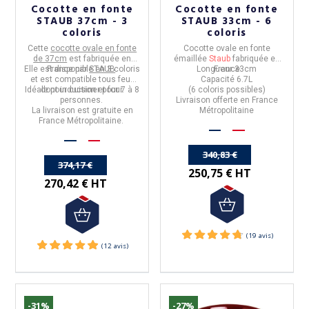
Cocotte en fonte
Cocotte en fonte
STAUB 37cm - 3
STAUB 33cm - 6
coloris
coloris
Cette
cocotte ovale en fonte
Cocotte ovale en fonte
de 37cm
est fabriquée en
émaillée
Staub
fabriquée en
Elle est disponible en
France par
STAUB
3 coloris
.
Longueur
France
33cm
et est
compatible tous feux
Capacité
6.7L
Idéale pour cuisiner pour 7 à 8
dont induction et four.
(6 coloris possibles)
personnes.
Livraison offerte en France
La livraison est gratuite en
Métropolitaine
France Métropolitaine.
340,83 €
374,17 €
250,75 € HT
270,42 € HT
-31%
-27%