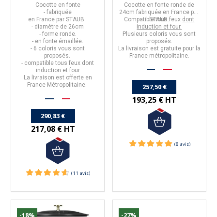
Cocotte en fonte
Cocotte en fonte ronde de
- fabriquée
24cm
fabriquée en
France
par
en
France
par
STAUB
.
Compatible tous feux
STAUB
.
dont
- diamètre de
26cm
induction et four.
- forme
ronde
.
Plusieurs coloris vous sont
- en
fonte émaillée
.
proposés.
- 6 coloris vous sont
La livraison est gratuite pour la
proposés.
France métropolitaine.
-
compatible tous feux dont
induction et four
La livraison est offerte en
France Métropolitaine.
257,50 €
193,25 € HT
290,83 €
217,08 € HT
-18%
-27%