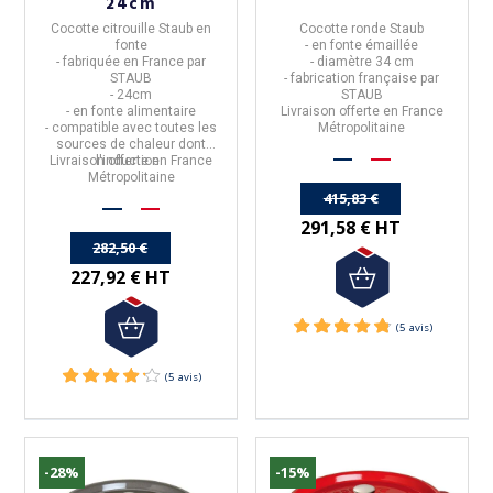
24cm
Cocotte citrouille Staub en
Cocotte ronde Staub
fonte
- en fonte émaillée
- fabriquée en
France
par
- diamètre 34 cm
STAUB
- fabrication française par
-
24cm
STAUB
- en fonte alimentaire
Livraison offerte en France
- compatible avec toutes les
Métropolitaine
sources de chaleur dont
Livraison offerte en France
l'induction.
Métropolitaine
415,83 €
291,58 € HT
282,50 €
227,92 € HT
(11 avis)
-28%
-15%