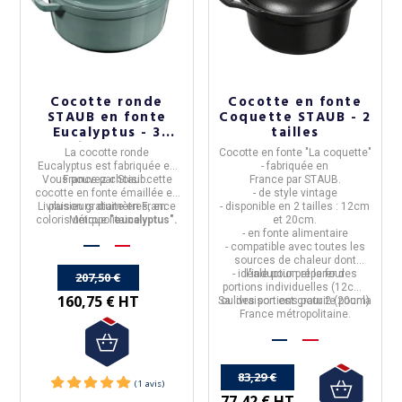
Cocotte ronde
Cocotte en fonte
STAUB en fonte
Coquette STAUB - 2
Eucalyptus - 3
tailles
diamètres
La
cocotte ronde
Cocotte en fonte "La coquette"
Eucalyptus
est fabriquée en
- fabriquée en
Vous pouvez choisir cette
France
par
Staub.
France
par
STAUB
.
cocotte en
fonte émaillée
en
- de style vintage
Livraison gratuite en France
plusieurs diamètres, en
- disponible en 2 tailles : 12cm
coloris unique
Métropolitaine.
"eucalyptus".
et 20cm.
- en fonte alimentaire
- compatible avec toutes les
sources de chaleur dont
- idéale pour préparer des
l'induction et le four
207,50 €
portions individuelles (12cm)
160,75 € HT
Sa livraison est gratuite pour la
ou des portions pour 2 (20cm)
France métropolitaine.
83,29 €
77,42 € HT