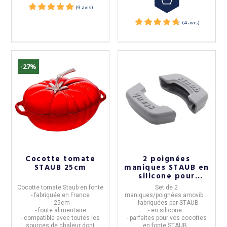
-27%
Cocotte tomate
2 poignées
(5 avis)
STAUB 25cm
maniques STAUB en
silicone pour
cocotte
Cocotte tomate Staub en fonte
Set de 2
- fabriquée en France
maniques/poignées
amovible
- 25cm
-
fabriquées par
s
STAUB
- fonte alimentaire
- en
silicone
.
- compatible avec toutes les
- parfaites pour vos cocottes
sources de chaleur dont
en fonte STAUB.