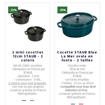
-25%
-28%
(4 avis)
2 mini cocottes
Cocotte STAUB Blue
12cm STAUB - 2
La Mer ovale en
coloris
fonte - 2 tailles
Set de 2 Mini cocottes
Cocotte ovale
- fabriquées en
France
par
- Blue la mer
STAUB
- fabriquée en
France par
- diamètre : 12cm
STAUB
- contenance : 0.40L.
- en
fonte émaillée
2 coloris vous sont proposés
:
- 2 tailles :
31cm
ou
33cm
noir mat ou gris graphite
- compatible tous feux dont
Livraison gratuite en France
induction et four.
Métropolitaine.
Livraison gratuite en France
Métropolitaine.