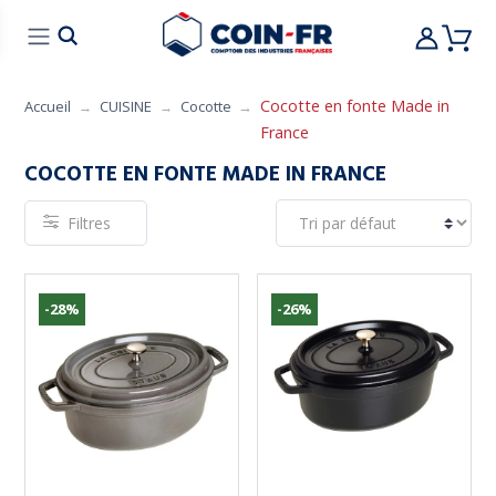
% BONS PLANS
CUISINE
MOBILIER
ART 
Cocotte en fonte Made in
Accueil
CUISINE
Cocotte
France
COCOTTE EN FONTE MADE IN FRANCE
Filtres
-28%
-26%