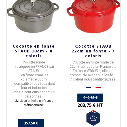
Cocotte en fonte
Cocotte STAUB
STAUB 30cm - 4
22cm en fonte - 7
coloris
coloris
Cocotte ronde
Cocotte en fonte ronde de
- fabriquée en
FRANCE
par
22cm
fabriquée en
France
par
STAUB
En fonte émaillée, elle est
STAUB
.
- en fonte
émaillée
compatible avec tous les feux
- diamètre
30cm
7 coloris vous sont proposés.
dont induction et four.
- compatible tous feux dont
four et induction
- idéale pour
cuisiner pour 8
personnes.
240,83 €
offerte
Livraison
en France
203,75 € HT
Métropolitaine.
357,50 €