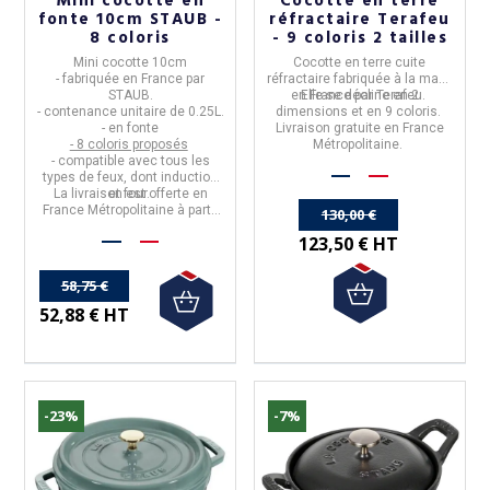
Mini cocotte en
Cocotte en terre
fonte 10cm STAUB -
réfractaire Terafeu
8 coloris
- 9 coloris 2 tailles
Mini cocotte 10cm
Cocotte en terre cuite
- fabriquée en
France
par
réfractaire
fabriquée à la main,
STAUB.
en
Elle se décline en 2
France
par
Terafeu.
- contenance unitaire de
0.25L.
dimensions et en 9 coloris.
- en fonte
Livraison gratuite en France
- 8 coloris proposés
Métropolitaine.
- compatible avec tous les
types de feux, dont induction
La livraison est offerte en
et four.
France Métropolitaine à partir
130,00 €
de 50€ d'achats.
123,50 € HT
58,75 €
52,88 € HT
-23%
-7%