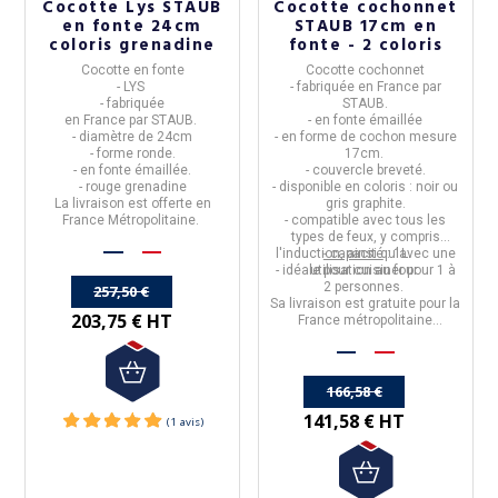
Cocotte Lys STAUB
Cocotte cochonnet
en fonte 24cm
STAUB 17cm en
coloris grenadine
fonte - 2 coloris
Cocotte en fonte
Cocotte cochonnet
- LYS
- fabriquée en
France par
- fabriquée
STAUB
.
en
France
par
STAUB
.
- en
fonte émaillée
- diamètre de
24cm
- en forme de cochon mesure
- forme
ronde
.
17cm.
- en
fonte émaillée
.
- couvercle breveté.
- rouge grenadine
- disponible en coloris :
noir ou
La livraison est offerte en
gris graphite.
France Métropolitaine.
- compatible avec tous les
types de feux, y compris
l'induction, ainsi qu'avec une
- capacité
: 1L
- idéale pour cuisiner pour 1 à
utilisation au four.
2 personnes.
257,50 €
Sa livraison est gratuite pour la
203,75 € HT
France métropolitaine
(livraison possible dans le
monde entier)
166,58 €
141,58 € HT