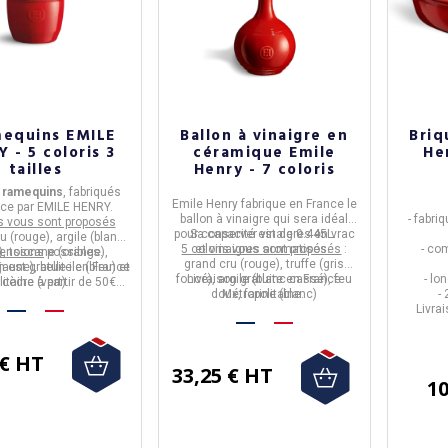
mequins EMILE
Ballon à vinaigre en
Briq
 - 5 coloris 3
céramique Emile
Hen
tailles
Henry - 7 coloris
6 ramequins
, fabriqués
Emile Henry
fabrique en
France
le
nce
par
EMILE HENRY.
ballon à vinaigre
qui sera idéal
- fabri
is vous sont proposés
pour conserver vinaigres en vrac
Sa capacité est de
0.445L
.
 (rouge), argile (blanc
5 coloris vous sont proposés
et vinaigres aromatisés.
:
- co
, toscane (orange),
ensions
possibles.
grand cru (rouge), truffe (gris
aune), belle-ile (bleu) et
on est gratuite en France
foncé), argile (blanc cassé), feu
Livraison gratuite en France
- lo
itaine à partir de 50€
cèdre (vert).
doux, farine (blanc)
Métropolitaine.
-
d'achat.
Livra
 € HT
33,25 € HT
10