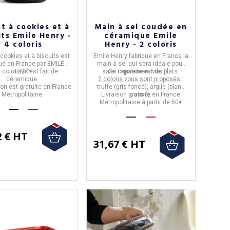
t à cookies et à
Main à sel coudée en
its Emile Henry -
céramique Emile
4 coloris
Henry - 2 coloris
 cookies et à biscuits
est
Emile Henry
fabrique en
France
la
ué en
France
par
EMILE
main à sel
qui sera idéale pour
 coloris, il est fait de
HENRY.
saler rapidement vos plats.
Sa capacité est de
1L.
céramique.
2 coloris vous sont proposés
:
son est gratuite en France
truffe (gris foncé), argile (blanc
Métropolitaine.
Livraison gratuite en France
cassé).
Métropolitaine à partir de 50€
d'achat.
2 € HT
31,67 € HT