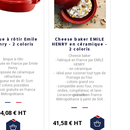
ue à rôtir Emile
Cheese baker EMILE
ry - 2 coloris
HENRY en céramique -
2 coloris
Cheese baker
brique à rôtir
- fabriqué en
France
par
EMILE
quée en
France
par
Emile
HENRY.
Henry
.
- en
céramique
mposée de
céramique
- idéal pour cuisiner tout type de
réfractaire.
fromage au four.
ngueur est de 41.5cm
- coloris grand cru
 2 coloris possibles
- compatible avec four, micro-
ison gratuite en France
ondes, congélateur, et lave-
Métropolitaine.
Livraison
vaisselle.
gratuite
en France
Métropolitaine à partir de 50€
d'achat.
4,08 € HT
41,58 € HT