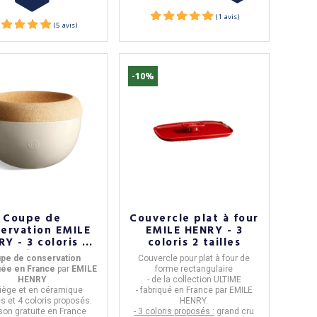
-10%
Coupe de
Couvercle plat à four
ervation EMILE
EMILE HENRY - 3
Y - 3 coloris 2
coloris 2 tailles
tailles
pe de conservation
Couvercle pour plat à four de
quée en France
par
EMILE
forme rectangulaire
HENRY
- de la collection
ULTIME
 liège et en céramique
- fabriqué en
France
par
EMILE
les et 4 coloris proposés.
HENRY.
ison
gratuite
en France
- 3 coloris proposés :
grand cru