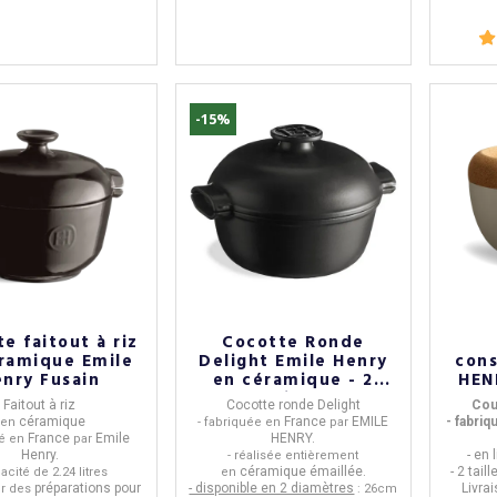
-15%
e faitout à riz
Cocotte Ronde
ramique Emile
Delight Emile Henry
cons
nry Fusain
en céramique - 2
HENR
tailles
Faitout à riz
Cocotte ronde Delight
Cou
céramique
France
EMILE
- fabri
 en
- fabriquée en
par
France
Emile
HENRY.
ué en
par
Henry.
- en
- réalisée entièrement
céramique émaillée.
- 2 tail
acité de 2.24 litres
en
préparations pour
- disponible en 2 diamètres
Livra
ur des
: 26cm