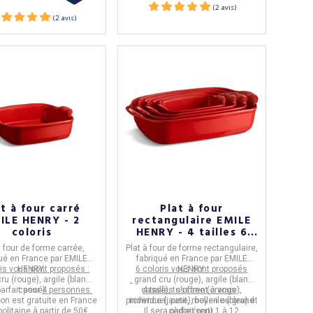
t à four carré
Plat à four
ILE HENRY - 2
rectangulaire EMILE
coloris
HENRY - 4 tailles 6
coloris
à four de forme carrée
,
Plat à four de forme rectangulaire
,
ué en
France
par
EMILE
fabriqué en
France
par
EMILE
ris vous sont proposés :
HENRY.
6 coloris vous sont proposés
HENRY.
ru (rouge), argile (blanc
:
grand cru (rouge), argile (blanc
parfait pour
cassé)
4 personnes.
cassé), toscane (orange),
4 tailles s'offrent à vous
:
son est gratuite en France
provence (jaune), belle-ile (bleu) et
individuel, petit, moyen ou grand
olitaine à partir de 50€
Il sera parfait pour
cèdre (vert).
1 à 12