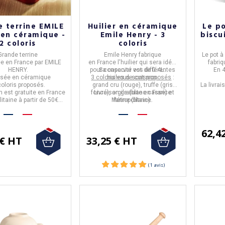
 terrine EMILE
Huilier en céramique
Le po
en céramique -
Emile Henry - 3
biscu
2 coloris
coloris
Grande terrine
Emile Henry
fabrique
Le pot à
ée en
France par EMILE
en
France
l'
huilier
qui sera idéal
fabriq
HENRY.
pour conserver vos différentes
Sa capacité est de
0.4L
.
En 4
lisée en
céramique
3 coloris vous sont proposés
huiles de cuisson.
:
 coloris proposés.
grand cru (rouge), truffe (gris
La livrai
on est
gratuite
en France
foncé), argile (blanc cassé) et
Livraison gratuite en France
itaine à partir de 50€
Métropolitaine.
farine (blanc).
d'achat.
62,4
 € HT
33,25 € HT