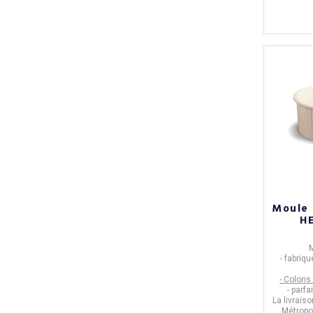
Moule 
HE
M
-
fabriqu
- Coloris 
- parfa
La livrais
Métropol