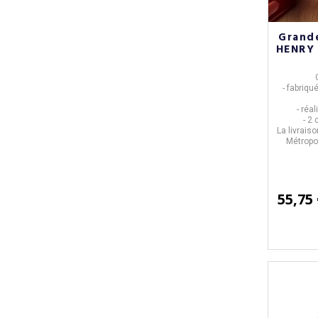
Grande
HENRY 
-
fabriqu
- réa
- 2
La livrais
Métropol
55,75