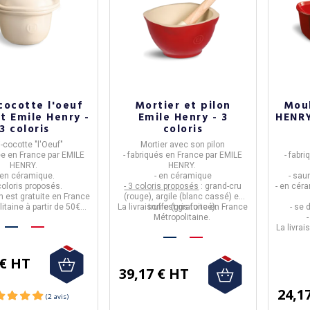
cocotte l'oeuf
Mortier et pilon
Moul
t Emile Henry -
Emile Henry - 3
HENRY
3 coloris
coloris
-cocotte "l'Oeuf"
Mortier avec son pilon
ée en
France
par
EMILE
- fabriqués en
France
par
EMILE
- fabr
HENRY.
HENRY.
 en
céramique
.
- en
céramique
-
saur
 coloris proposés.
- 3 coloris proposés
: grand-cru
- en
cér
on est gratuite en France
(rouge), argile (blanc cassé) et
itaine à partir de 50€
La livraison est gratuite en France
truffe (gris foncé).
- se 
d'achat.
Métropolitaine.
La livrai
 € HT
39,17 € HT
24,1