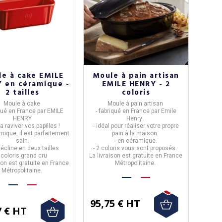
e à cake EMILE
Moule à pain artisan
 en céramique -
EMILE HENRY - 2
2 tailles
coloris
Moule à cake
Moule à pain artisan
iqué en
France
par
EMILE
- fabriqué en
France
par
Emile
HENRY
Henry
.
a raviver vos papilles !
- idéal pour réaliser votre propre
amique
, il est
parfaitement
pain à la maison.
sain.
- en céramique.
décline en deux tailles
- 2 coloris vous sont proposés.
- coloris grand cru
La livraison est gratuite en France
son est gratuite en France
Métropolitaine.
Métropolitaine.
95,75 € HT
7 € HT