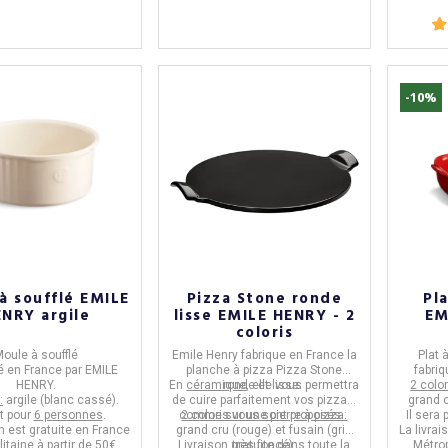
-10%
à soufflé EMILE
Pizza Stone ronde
Pla
NRY argile
lisse EMILE HENRY - 2
EM
coloris
oule à soufflé
Emile Henry
fabrique en
France
la
Plat 
é en
France
par
EMILE
planche à pizza Pizza Stone
fabriq
HENRY.
En
céramique
ronde et lisse
, elle vous permettra
.
2 colo
:
argile (blanc cassé).
de cuire parfaitement vos pizzas,
grand c
it pour
6 personnes
.
comme sur une pierre à pizza.
2 coloris vous sont proposés :
Il sera 
on est gratuite en France
grand cru (rouge) et fusain (gris
La livrai
itaine à partir de 50€
Livraison gratuite dans toute la
très foncé).
Métrop