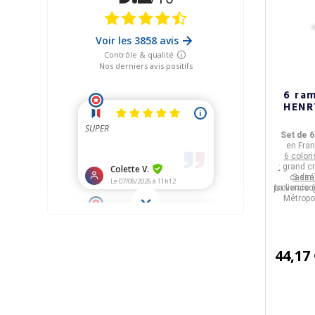
6 ra
HENRY
Set de 
en
Fra
6 color
:
grand cru
cassé)
3 dim
provence (j
La livrais
Métropol
44,17