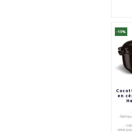
-15%
Cocott
en cé
He
-
- fabriq
- cap
- idéal po