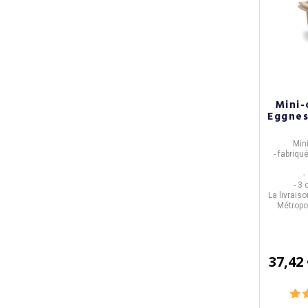
Mini-
Eggnes
Mini
- fabriqu
-
- 3
La livrais
Métropol
37,42