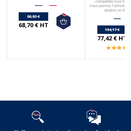
-
compatible tous feux 
Vous pourrez l'utiliser su
ajoutez un disqu
80,83 €
68,70 € HT
104,17 €
77,42 € HT
Suivez-nous