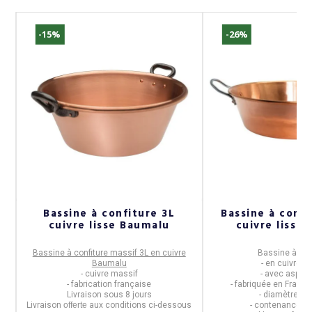
-15%
-26%
Bassine à confiture 3L
Bassine à confi
cuivre lisse Baumalu
cuivre lisse
Bassine à confiture massif 3L en cuivre
Bassine à con
Baumalu
- en
cuivre m
- cuivre massif
- avec aspect
- fabrication française
- fabriquée en
Franc
Livraison sous 8 jours
- diamètre de
us
Livraison
offerte
aux conditions ci-dessous
- contenance d