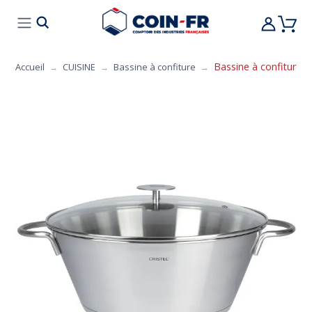
% BONS PLANS
CUISINE
MOBILIER
ART 
Bassine à confiture con
Accueil
CUISINE
Bassine à confiture