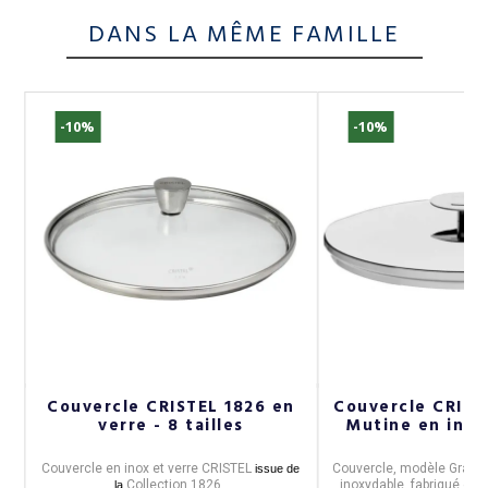
DANS LA MÊME FAMILLE
-10%
-10%
Couvercle CRISTEL 1826 en
Couvercle CRIST
verre - 8 tailles
Mutine en inox 
O,
Couvercle en inox et verre CRISTEL
Couvercle
, modèle
Graphi
issue de
Collection 1826.
inoxydable,
fabriqué en
la