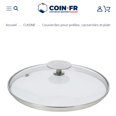
% BONS PLANS
CUISINE
MOBILIER
ART 
Accueil
CUISINE
Couvercles pour poêles, casseroles et plats