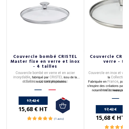
Couvercle bombé CRISTEL
Couvercle CRIS
Master fixe en verre et inox
verre - 8 t
- 4 tailles
O,
Couvercle bombé en verre et en acier
Couvercle en inox et ver
inoxydable
CRISTEL
Collection 
, fabriqué par
issu de la
la
collection COOKWAY Master.
4 tailles
France
vous sont proposées.
Fabriquée en
, par Cr
s'inspire des créations passée
8 tailles
notamment de leurs premiè
vous sont 
1826.
17,42 €
15,68 € HT
17,42 €
15,68 € HT