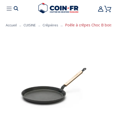
% BONS PLANS
CUISINE
MOBILIER
ART 
Poêle à crêpes Choc B bois De 
Accueil
CUISINE
Crêpières