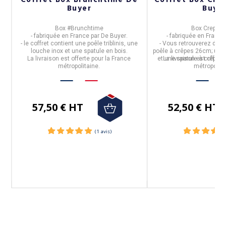
Coffret Box Brunchtime De
Coffret Box Cre
es
Buyer
Buye
Box #Brunchtime
Box Crepes 
- fabriquée en
France
par
De Buyer
.
- fabriquée en
France
- le coffret contient une poêle triblinis, une
- Vous retrouverez dans 
louche inox et une spatule en bois.
poêle à crêpes 26cm; un p
m.
La livraison est offerte pour la France
et une spatule à crêpes 
La livraison est offert
métropolitaine.
métropolita
57,50 € HT
52,50 € HT