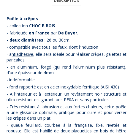
DESCRIPTION
Poêle à crêpes
-
collection
CHOC B BOIS
-
fabriquée
en France
par
De Buyer
.
- deux diamètres
:
26 ou 30cm.
- compatible avec tous les feux, dont l'induction
- a
ntiadhésive
, elle sera idéale pour réaliser crêpes, galettes et
pancakes.
- en
aluminium, forgé
(qui rend l'aluminium plus résistant),
d'une épaisseur de 4mm
- indéformable
- fond rapporté est en acier inoxydable ferritique (AISI 430)
- A l'intérieur et à l'extérieur, un revêtement noir structuré et
ultra résistant est garanti ans PF0A et sans particules.
- Très résistant à l'abrasion et aux fortes chaleurs, cette poêle
a une glissance optimale, pratique pour cuire et pour verser
les crêpes dans un plat.
- queue feuillard, courbée à la française, fixe, rivetée et
robuste. Elle est habillé de deux plaquettes en bois de hêtre