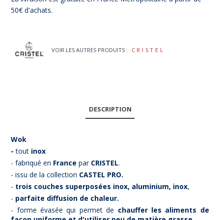
50€ d'achats.
VOIR LES AUTRES PRODUITS :
CRISTEL
DESCRIPTION
Wok
-
tout
inox
- fabriqué en
France
par
CRISTEL
.
- issu de la collection
CASTEL PRO.
-
trois couches superposées inox, aluminium, inox
,
-
parfaite diffusion de chaleur.
- forme évasée qui permet de
chauffer les aliments de
façon uniforme et d'utiliser peu de matière grasse.