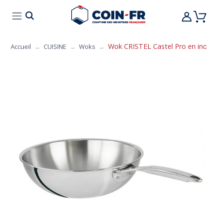
% BONS PLANS
CUISINE
MOBILIER
ART 
Wok CRISTEL Castel Pro en inox - 5
Accueil
CUISINE
Woks