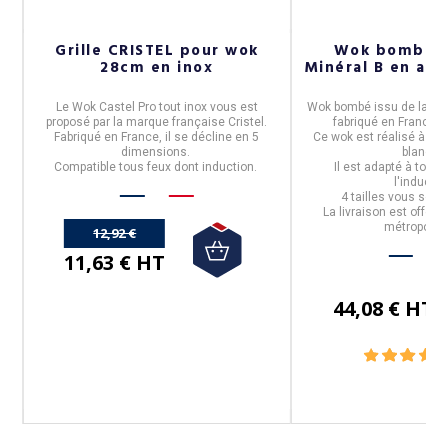
Grille CRISTEL pour wok
Wok bombé D
s
28cm en inox
Minéral B en acie
Le
Wok Castel Pro
tout
inox
vous est
Wok bombé
issu de la co
proposé par la marque française
Cristel
.
fabriqué en
France p
e.
Fabriqué en
France
, il se décline en
5
Ce wok est réalisé à par
dimensions.
blanche
Compatible tous feux dont induction.
Il est
adapté à tous l
l'inductio
.
4 tailles vous son
s
La livraison est offert
métropolita
12,92 €
11,63 € HT
44,08 € HT