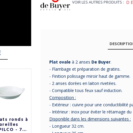
VOIR LES AUTRES PRODUITS :
D
DESCRIPTI
E
Plat ovale
à 2 anses
De Buyer
.
- Flambage et préparation de gratins.
- Finition polissage miroir haut de gamme.
-23%
- 2 anses dorées en laiton rivetées.
- Compatible tous feux sauf induction.
Composition :
- Extérieur : cuivre pour une conductibilité p
- Intérieur : inox pour éviter le rétamage du 
ats ronds à
6 ramequins
Assiette
Disponible dans les dimensions suivantes :
oreilles
EMILE HENRY -
chaude plat
- Longueur 32 cm.
PILCO - 7
5 coloris 3
fonte STAUB