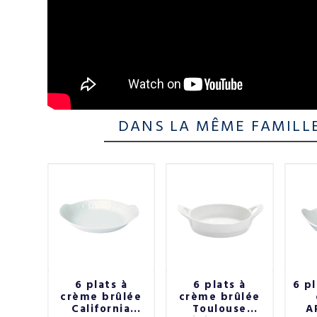
DANS LA MÊME FAMILL
otte
6 plats à
6 plats à
6 pl
gnest
crème brûlée
crème brûlée
y - 3
California
Toulouse
A