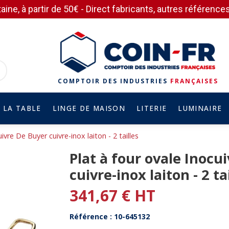
aine, à partir de 50€ - Direct fabricants, autres référen
COMPTOIR DES INDUSTRIES
FRANÇAISES
 LA TABLE
LINGE DE MAISON
LITERIE
LUMINAIRE
ivre De Buyer cuivre-inox laiton - 2 tailles
Plat à four ovale Inocu
cuivre-inox laiton - 2 ta
341,67 € HT
Référence : 10-645132