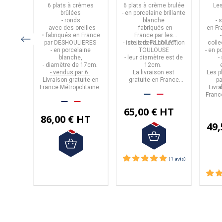
s
DESHOULIERES
Pillivuyt en
'Oeuf"
6 plats à crèmes
6 plats à crème brulée
Les
en porcelaine
porcelaine
e
brûlées
- en
porcelaine brillante
EMILE
- ronds
blanche
- 
que
.
- avec des oreilles
- fabriqués en
en
Fr
posés.
-
fabriqués en
France
France
par les
 est
par
DESHOULIERES
- issus de la collection
ateliers
PILLIVUYT
.
coll
rance
- en
porcelaine
TOULOUSE
- en
p
 partir
blanche
,
- leur diamètre est de
-
hat.
-
diamètre de 17cm.
12cm
.
-
vendus par 6.
La livraison est
Les p
HT
Livraison gratuite en
gratuite en France
p
France Métropolitaine.
Métropolitaine.
Livr
Franc
65,00 € HT
86,00 € HT
49,