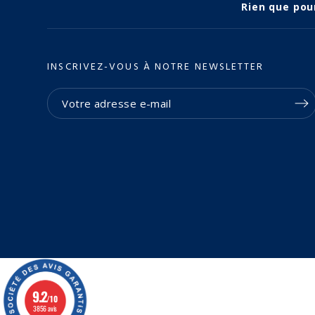
Rien que pou
INSCRIVEZ-VOUS À NOTRE NEWSLETTER
9.2
(2 avis)
/10
3856 avis