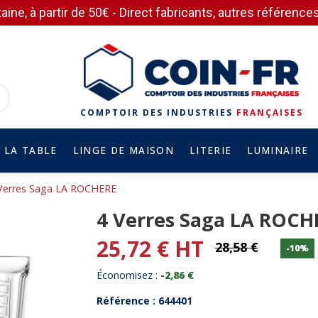
aine, à partir de 50€ - Direct fabricants, autres référen
COMPTOIR DES INDUSTRIES
FRANÇAISES
 LA TABLE
LINGE DE MAISON
LITERIE
LUMINAIRE
Verres Saga LA ROCHERE
4 Verres Saga LA ROCH
25,72 € HT
28,58 €
-10%
Économisez :
-2,86 €
Référence : 644401