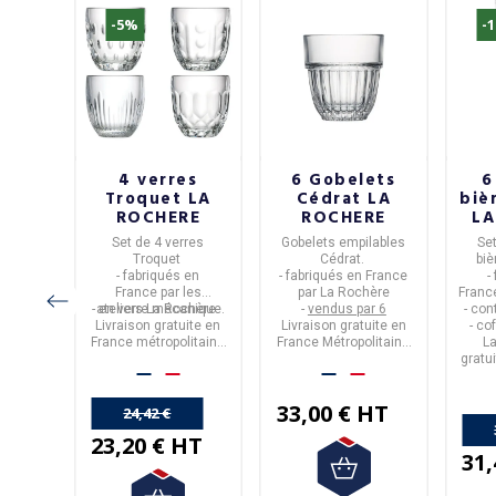
-5%
-
es
4 verres
6 Gobelets
6
Chef
Troquet LA
Cédrat LA
biè
ier -
ROCHERE
ROCHERE
LA
es
,
Set de 4 verres
Gobelets empilables
Set
ce
Troquet
Cédrat
.
biè
melier.
- fabriqués en
- fabriqués en
France
-
aron
se
France
par les
par
La Rochère
Franc
de
- en verre mécanique.
ateliers
La Rochère
.
-
vendus par 6
- co
t
pour la
Livraison gratuite en
Livraison gratuite en
- co
aine
France métropolitaine
France Métropolitaine
La
à partir de 50€
à partir de 50€ d'achat.
gratu
d'achat.
HT
33,00 € HT
24,42 €
23,20 € HT
31,