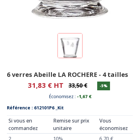
6 verres Abeille LA ROCHERE - 4 tailles
31,83 € HT
33,50 €
-5%
Économisez :
-1,67 €
Référence : 612101P6 _Kit
Si vous en
Remise sur prix
Vous
commandez
unitaire
économisez
2
10%
6,70 €