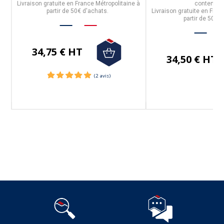
Livraison gratuite en France Métropolitaine à
contenan
ne
partir de 50€ d'achats.
Livraison gratuite en Fran
partir de 50€ d
34,75 € HT
34,50 € HT
Suivez-nous