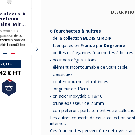
DESCRIPTI
couteaux à
6 couteaux à
6 couteaux à
poisson
Steak Au Nain
steak inox
aine Miroir
Scalène Au
EGRENNE
Nain - 4
6 fourchettes à huîtres
6 couteaux
6 couteaux à steak
6 Couteaux à steak
coloris
 poisson
- fabriqués en
France
SCALENE
de la
- de la collection
BLOIS MIROIR
VERLAINE
par AU NAIN.
- en
acier inoxydable
couteaux sont en
ection
- fabriquées en
France
par
Degrenne
OIR,
- AU NAIN
est
- fabriqués en
cier inoxydable 18-
fabriqués en
e, en Normandie,
spécialisé dans la
France
par
AU NAIN
10.
- petites et élégantes fourchettes à huitres
re
Degrenne
fabrication du couteau
Livraison offerte en
-
4 coloris
vous sont
par
.
France Métropolitaine.
depuis 1885.
proposés.
- pour vos dégustations
Livraison offerte en
58,33 €
- élément incontournable de votre table.
France Métropolitaine
42 € HT
- classiques
32,82 €
- contemporaines et raffinées
29,54 € HT
96,00 €
- longueur de 13cm.
76,80 € HT
- en acier inoxydable 18/10
- d'une épaisseur de 2.5mm
- complèteront parfaitement votre collect
Les autres couverts de cette collection sont
internet.
Ces fourchettes peuvent être nettoyées au l