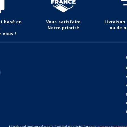
nt basé en
Vous satisfaire
Livraison
e
Notre priorité
ou de n
r vous !
Marchand approuvé par la Société des Avis Garantis,
cliquez ici pour v