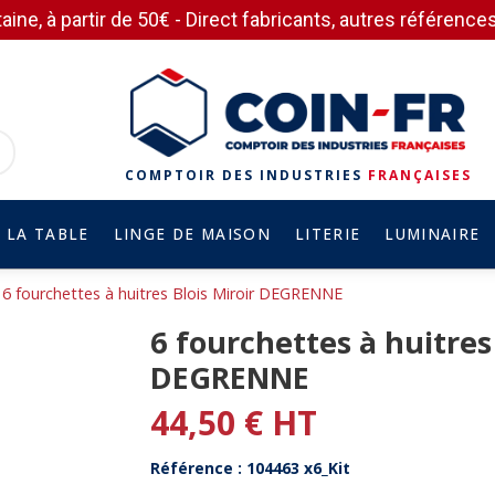
aine, à partir de 50€ - Direct fabricants, autres référen
COMPTOIR DES INDUSTRIES
FRANÇAISES
 LA TABLE
LINGE DE MAISON
LITERIE
LUMINAIRE
6 fourchettes à huitres Blois Miroir DEGRENNE
6 fourchettes à huitres 
DEGRENNE
44,50 € HT
Référence : 104463 x6_Kit