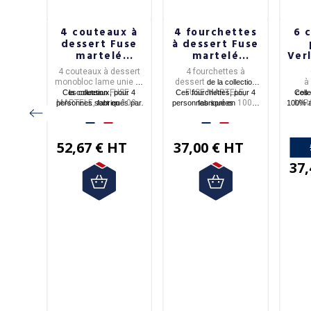
 4
4 couteaux à
4 fourchettes
6 
ux
dessert Fuse
à dessert Fuse
pinel
martelé
martelé
Verl
ris
DEGRENNE
DEGRENNE
D
uteaux
4 couteaux à dessert
4 fourchettes à
monobloc lame unie
dessert
à
de
de la collection
ction
FUSE
FUSE MARTELE,
Ces couteaux, pour 4
la collection
Ces fourchettes, pour 4
Ces 
coll
.
MARTELE,
100%
100%
MIR
personnes sont en
fabriqués par
personnes sont en
fabriquées
100% a
s
acier inoxydable.
Degrenne
acier inoxydable.
Degrenne
Franc
.
par
.
pinel
.
à Vi
férents
52,67 € HT
37,00 € HT
posés
rte en
37,
litaine
HT