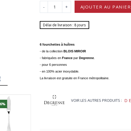
-
+
AJOUTER AU PANIER
Délai de livraison : 8 jours
6 fourchettes à huîtres
- de la collection
BLOIS MIROIR
- fabriquées en
France
par
Degrenne
.
- pour 6 personnes
- en 100% acier inoxydable.
E
La livraison est gratuite en France métropolitaine.
VOIR LES AUTRES PRODUITS :
D
36%
-10%
-20%