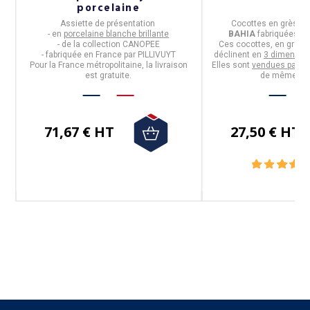
porcelaine
Assiette de présentation
Cocottes en grès
de 
- en
porcelaine blanche brillante
BAHIA
fabriquées p
- de la collection
CANOPEE
Ces cocottes, en
grès 
- fabriquée en
France
par
PILLIVUYT
déclinent en
3 dimensio
me
Pour la France métropolitaine, la livraison
Elles sont
vendues par 2
,
est gratuite.
de même col
71,67 € HT
27,50 € HT
Suivez-nous