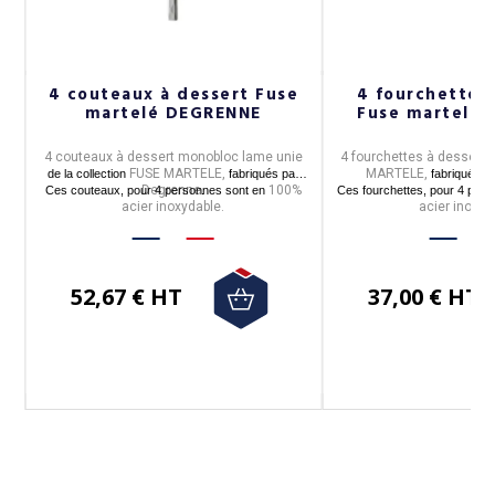
4 couteaux à dessert Fuse
4 fourchettes 
martelé DEGRENNE
Fuse martelé
4 couteaux à dessert monobloc lame unie
4 fourchettes à dessert
d
FUSE MARTELE,
MARTELE,
de la collection
fabriqués par
fabriquées 
Degrenne
100%
Ces couteaux, pour 4 personnes sont en
.
Ces fourchettes, pour 4 per
acier inoxydable.
acier inoxyd
e à
52,67 € HT
37,00 € HT