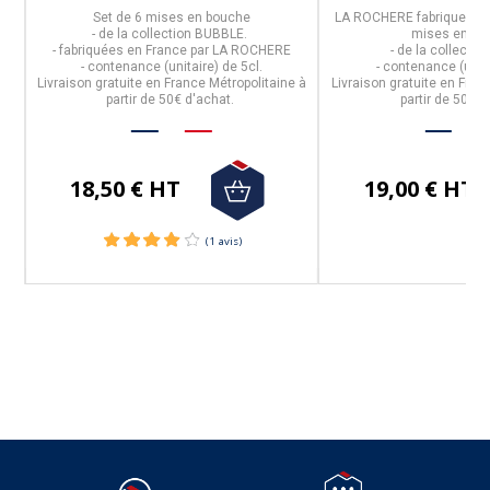
Set de 6 mises en bouche
LA ROCHERE
fabrique en
- de la collection
BUBBLE
.
mises en b
e
- fabriquées en
France
par
LA ROCHERE
- de la collectio
- contenance (unitaire) de 5cl.
- contenance (unita
Livraison gratuite en France Métropolitaine à
Livraison gratuite en Fran
partir de 50€ d'achat.
partir de 50€ d
e à
18,50 € HT
19,00 € HT
Suivez-nous