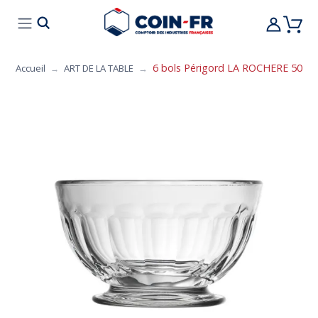
% BONS PLANS
CUISINE
MOBILIER
ART 
6 bols Périgord LA ROCHERE 50cl
Accueil
ART DE LA TABLE