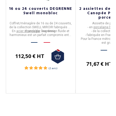
16 ou 24 couverts DEGRENNE
2 assiettes de p
Swell monobloc
Canopée Pill
porcela
C
Coffret/ménagère de 16 ou de 24 couverts
,
Assiette de prés
de la collection
SWELL MIROIR
fabriqués en
- en
porcelaine blanc
En
acier inoxydable
France
par
, leur design fluide et
Degrenne
.
- de la collection
harmonieux est un parfait compromis entre
- fabriquée en
France
élégance et fonctionnalité.
Pour la France métropolit
est gratui
112,50 € HT
71,67 € HT
Suivez-nous