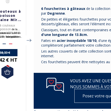
6 fourchettes à gâteaux
de la collection
couteaux à
6 couteaux à
6 couteaux à
par
Degrenne
.
poisson
Steak Au Nain
steak inox
De petites et élégantes fourchettes pour v
aine Miroir
Scalène Au
EGRENNE
Nain - 4
desserts/gâteaux, elles seront l'élément in
6 couteaux
6 couteaux à steak
6 Couteaux à steak
coloris
Classiques, tout en étant contemporaines et
 poisson
- fabriqués en
France
SCALENE
de la
VERLAINE
par AU NAIN.
- en
acier inoxydable
couteaux sont en
ection
d'une longueur de 13.8cm.
OIR,
- AU NAIN
est
- fabriqués en
cier inoxydable 18-
fabriqués en
Faites en
acier inoxydable 18/10
, d'une é
e, en Normandie,
spécialisé dans la
France
par
AU NAIN
10.
re
Degrenne
fabrication du couteau
Livraison offerte en
-
4 coloris
vous sont
par
.
complèteront parfaitement votre collectio
France Métropolitaine.
depuis 1885.
proposés.
Les autres couverts de cette collection sont
Livraison offerte en
58,33 €
internet.
France Métropolitaine
42 € HT
Ces fourchettes peuvent être nettoyées au l
32,82 €
29,54 € HT
96,00 €
76,80 € HT
VOUS AVEZ UNE QUES
NOUS SOMMES À VO
Posez votre qu