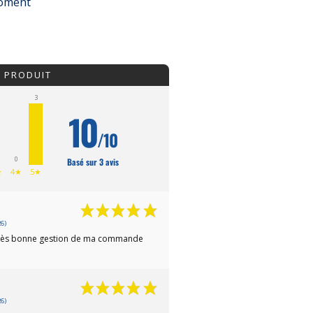
moment
U PRODUIT
3
10
/10
0
Basé sur 3 avis
★
4★
5★
6)
e Très bonne gestion de ma commande
6)