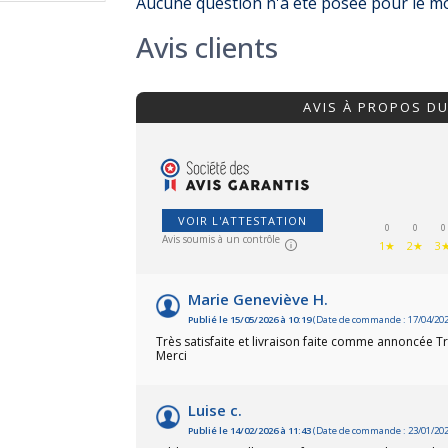
Aucune question n'a été posée pour le 
Avis clients
AVIS À PROPOS D
VOIR L'ATTESTATION
0
0
0
Avis soumis à un contrôle
1★
2★
3
Marie Geneviève H.
Publié le 15/05/2026 à 10:19
(Date de commande : 17/04/202
Très satisfaite et livraison faite comme annoncé
Merci
Luise c.
Publié le 14/02/2026 à 11:43
(Date de commande : 23/01/202