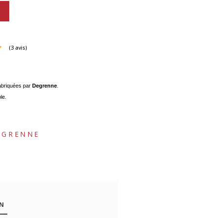
abriquées par
Degrenne
.
(3 avis)
le.
EGRENNE
-38%
-47%
ON