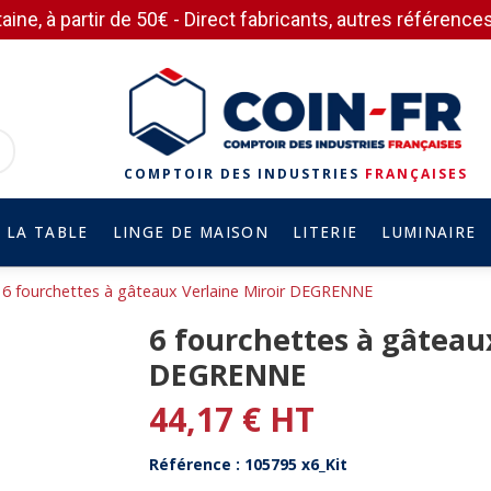
aine, à partir de 50€ - Direct fabricants, autres référen
COMPTOIR DES INDUSTRIES
FRANÇAISES
 LA TABLE
LINGE DE MAISON
LITERIE
LUMINAIRE
6 fourchettes à gâteaux Verlaine Miroir DEGRENNE
6 fourchettes à gâteau
DEGRENNE
44,17 € HT
Référence : 105795 x6_Kit