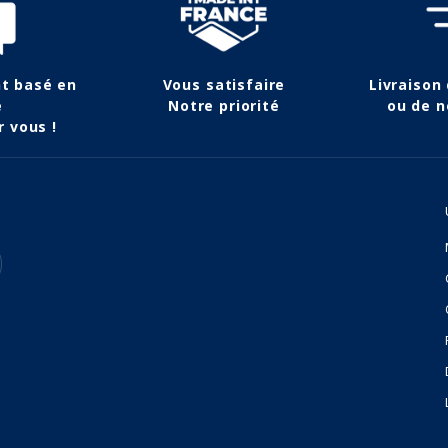
nt basé en
Vous satisfaire
Livraison
e
Notre priorité
ou de n
r vous !