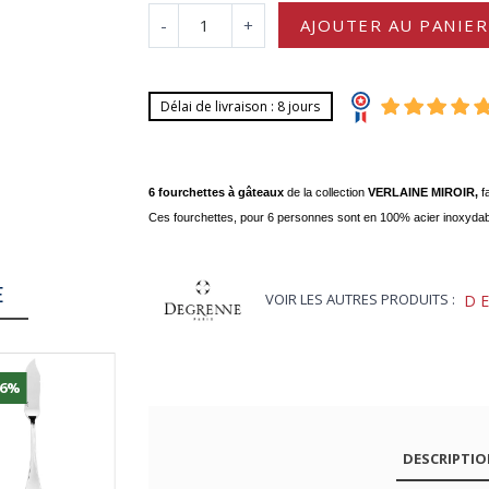
-
+
AJOUTER AU PANIER
Délai de livraison : 8 jours
6 fourchettes à gâteaux
de la collection
VERLAINE MIROIR,
f
Ces fourchettes, pour 6 personnes sont en 100% acier inoxydab
E
VOIR LES AUTRES PRODUITS :
D
36%
-10%
-20%
DESCRIPTI