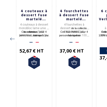
 4
4 couteaux à
4 fourchettes
6 
ux
dessert Fuse
à dessert Fuse
pinel
martelé
martelé
Verl
ris
DEGRENNE
DEGRENNE
D
uteaux
4 couteaux à dessert
4 fourchettes à
monobloc lame unie
dessert
à
de
de la collection
ction
FUSE
FUSE MARTELE,
Ces couteaux, pour 4
la collection
Ces fourchettes, pour 4
Ces 
coll
.
MARTELE,
100%
100%
MIR
personnes sont en
fabriqués par
personnes sont en
fabriquées
100% a
s
acier inoxydable.
Degrenne
acier inoxydable.
Degrenne
Franc
.
par
.
pinel
.
à Vi
férents
52,67 € HT
37,00 € HT
posés
rte en
37,
litaine
HT