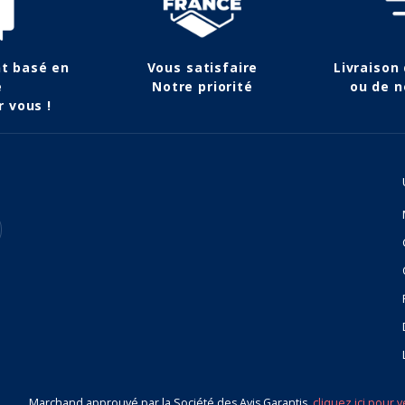
nt basé en
Vous satisfaire
Livraison
e
Notre priorité
ou de n
r vous !
(3 avis)
Marchand approuvé par la Société des Avis Garantis,
cliquez ici pour v