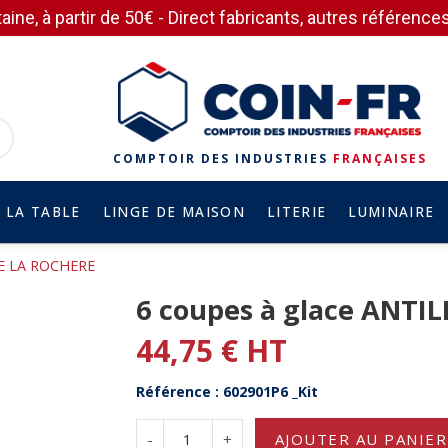
aine, à partir de 50€ - Direct fabricants, autres référen
COMPTOIR DES INDUSTRIES
FRANÇAISES
 LA TABLE
LINGE DE MAISON
LITERIE
LUMINAIRE
SE LA ROCHERE
6 coupes à glace ANTI
44,75 € HT
Référence : 602901P6 _Kit
-
+
AJOUTER AU PANIER