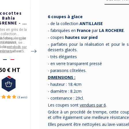
 cocottes
2 cocottes
2 dessous de
6 coupes à glace
Bahia
Blue shades
bouteille
GRENNE - 3
DEGRENNE - 3
Newport bar
- de la collection
ANTILLAISE
tailles 5
tailles
Degrenne
- fabriquées en
France
par
LA ROCHERE
.
tes en grès
de la
Cocottes en porcelaine
DEGRENNE
fabrique en
coloris
collection
de la collection
BLUE
France
la boite de
2
- coupes
hautes sur pied
ocottes, en
IA
fabriquées par
grès
SHADES
Ces cocottes se
fabriquées par
dessous de bouteille
inté masse
DEGRENNE
, se
.
déclinent en
DEGRENNE
.
3
de la collection
- parfaites pour la réalisation et pour le 
 sont
éclinent en
vendues par
3
dimensions
et sont
NEWPORT BAR
.
desserts glacés.
45,83 € HT
 même taille et de
ensions
et en 5
vendues par 2
, de
ême coloris.
coloris
.
même taille.
- très élégantes
34,17 € HT
- en verre transparent pressé
50 € HT
- paraisons côtelées.
DIMENSIONS :
- hauteur : 18.4cm
- diamètre : 8.2cm
- contenance : 29cl.
Les coupes sont
vendues par 6
.
Grâce à un procédé de trempe, cette cou
et offre également une meilleure résistan
Elles peuvent être nettoyées au lave-vaissel