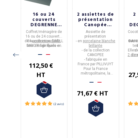
rts
16 ou 24
2 assiettes de
2
c
couverts
présentation
ure
DEGRENNE
Canopée
DE
NE
Swell
Pillivuyt en
s de la
Coffret/ménagère de
Assiette de
Cocot
monobloc
porcelaine
UATIC
16 ou de 24 couverts
,
présentation
acier
de la collection
En
acier inoxydable
SWELL
,
- en
porcelaine blanche
Ces c
BAH
n
réalisé
enne
e
MIROIR
leur design fluide et
fabriqués en
brillante
te
.
France
harmonieux est un
par
Degrenne
.
- de la collection
Elles
d
s en
parfait compromis
CANOPEE
2
, de
dim
entre élégance et
- fabriquée en
m
€
112,50 €
fonctionnalité.
France
par
PILLIVUYT
Pour la France
HT
27,
métropolitaine, la
livraison est gratuite.
71,67 € HT