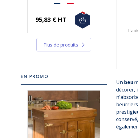
95,83 € HT
Livrai
Plus de produits
EN PROMO
Un
beurr
décorer, 
n'absorbe
-10%
beurriers
prestigie
conservé,
également