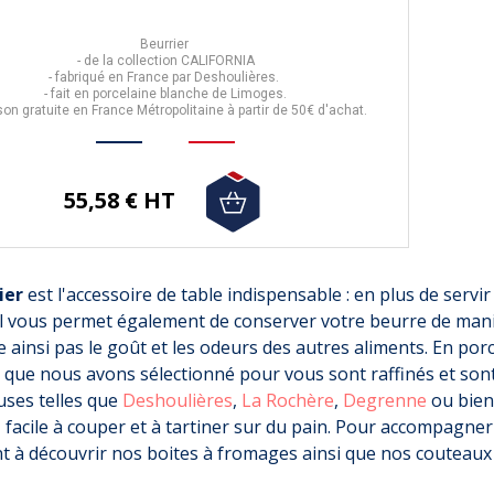
Beurrier
-
de la collection
CALIFORNIA
- fabriqué en
France
par
Deshoulières
.
- fait en
porcelaine blanche de Limoges.
son gratuite en France Métropolitaine à partir de 50€ d'achat.
55,58 € HT
ier
est l'accessoire de table indispensable : en plus de servi
il vous permet également de conserver votre beurre de mani
 ainsi pas le goût et les odeurs des autres aliments. En porc
-10%
-21%
 que nous avons sélectionné pour vous sont raffinés et son
uses telles que
Deshoulières
,
La Rochère
,
Degrenne
ou bie
 facile à couper et à tartiner sur du pain. Pour accompagn
 à découvrir nos boites à fromages ainsi que nos couteaux