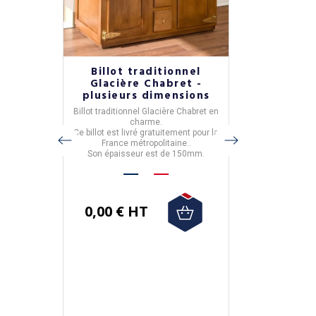
bre lit
Billot traditionnel
Sommi
mode
Glacière Chabret -
Résistub
et
plusieurs dimensions
coloris
o
Billot traditionnel Glacière
Chabret en
Sommier-
e chambre
charme.
- réalisé
é.
Ce billot est livré gratuitement pour la
- fabriq
ar les
France métropolitaine..
- 12 tissus v
Son épaisseur est de 150mm.
- dan
sés : pour
Sa livraison es
ont vous
Métro
0,00 € HT
1 733,33 €
1 560,00 