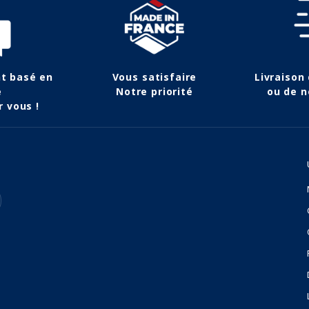
nt basé en
Vous satisfaire
Livraison
e
Notre priorité
ou de n
r vous !