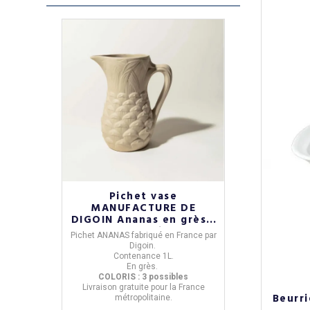
Pichet vase
MANUFACTURE DE
DIGOIN Ananas en grès -
3 coloris
Pichet ANANAS
fabriqué en
France
par
Digoin
.
Contenance
1L
.
En grès.
COLORIS : 3 possibles
Livraison
gratuite
pour la France
Beurri
métropolitaine.