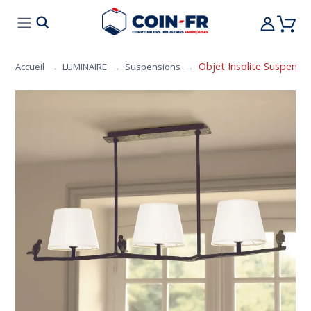
% BONS PLANS
CUISINE
MOBILIER
ART 
Objet Insolite Suspensi
Accueil
LUMINAIRE
Suspensions