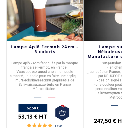
2
Lampe Aplô Fermob 24cm -
Lampe susp
3 coloris
Nébuleuse 
Manufacture chê
14 colo
Lampe Aplô 24cm
fabriquée par la marque
Suspension
NEB
française
Fermob
, en
France
.
-
en
chêne m
u
Vous pouvez aussi choisir un socle
-
fabriquée en
France,
dans
aimanté, un socle pour en faire une applique
par
DRUGEOT MAN
ce
murale ou bien encore une sangle de
3 coloris vous sont proposés.
- design signé
Fréd
Sa livraison est offerte en France
suspension.
- une couleur peut êtr
Métropolitaine.
personnaliser votre l
La livraison est offe
description ci-
Métropolita
62,50 €
53,13 € HT
247,50 € HT