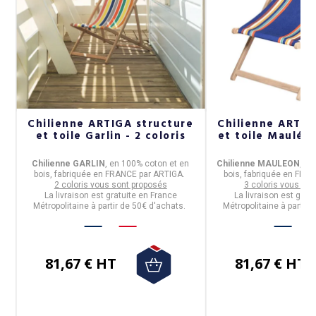
a
Chilienne ARTIGA structure
Chilienne ARTIG
3
et toile Garlin - 2 coloris
et toile Mauléon
Chilienne GARLIN
, en
100% coton et en
Chilienne MAULEON
, e
bois
,
fabriquée en FRANCE
par
ARTIGA
.
bois
,
fabriquée en FRA
R
.
2 coloris vous sont proposés
3 coloris vous so
La livraison est gratuite en France
La livraison est grat
r
Métropolitaine à partir de 50€ d'achats.
Métropolitaine à partir 
 à
81,67 € HT
81,67 € HT