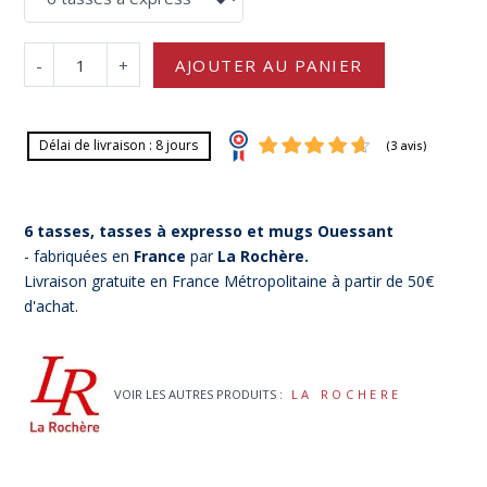
-
+
AJOUTER AU PANIER
Délai de livraison : 8 jours
6 tasses, tasses à expresso et mugs
Ouessant
- fabriquées en
France
par
La Rochère.
Livraison gratuite en France Métropolitaine à partir de 50€
d'achat.
(3 av
VOIR LES AUTRES PRODUITS :
LA ROCHERE