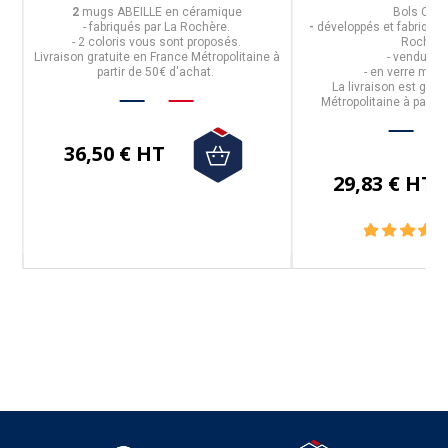
2
mugs ABEILLE en céramique
Bols Cédr
- fabriqués par
La Rochère.
-
développés et fabriqué
il
- 2 coloris vous sont proposés.
Rochère
Livraison gratuite en France Métropolitaine à
-
vendus pa
partir de 50€ d'achat.
- en
verre méc
La livraison est grat
Métropolitaine à partir
36,50 € HT
29,83 € HT
Suivez-nous