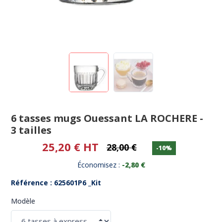
6 tasses mugs Ouessant LA ROCHERE -
3 tailles
25,20 € HT
28,00 €
-10%
Économisez :
-2,80 €
Référence : 625601P6 _Kit
Modèle