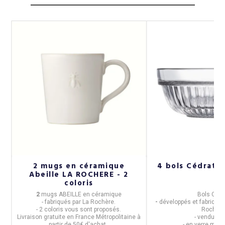
2 mugs en céramique
4 bols Cédrat 
Abeille LA ROCHERE - 2
coloris
2
mugs ABEILLE en céramique
Bols Cédr
- fabriqués par
La Rochère.
-
développés et fabriqué
il
- 2 coloris vous sont proposés.
Rochère
Livraison gratuite en France Métropolitaine à
-
vendus pa
partir de 50€ d'achat.
- en
verre méc