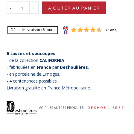
-
+
AJOUTER AU PANIER
Délai de livraison : 8 jours
6 tasses et soucoupes
- de la collection
CALIFORNIA
- fabriquées en
France
par
Deshoulières
.
- en
porcelaine
de Limoges.
- 4 contenances possibles.
(3 av
Livraison gratuite en France Métropolitaine.
VOIR LES AUTRES PRODUITS :
DESHOULIERES