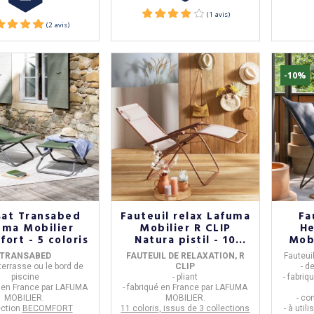
-10%
sat Transabed
Fauteuil relax Lafuma
Fa
uma Mobilier
Mobilier R CLIP
He
ort - 5 coloris
Natura pistil - 10
Mobi
coloris
TRANSABED
FAUTEUIL DE RELAXATION, R
Fauteui
 terrasse ou le bord de
CLIP
- d
piscine
- pliant
- fabri
é en
France
par
LAFUMA
- fabriqué en
France
par
LAFUMA
MOBILIER
.
MOBILIER
.
- co
ection
BECOMFORT
11 coloris, issus de 3 collections
- à util