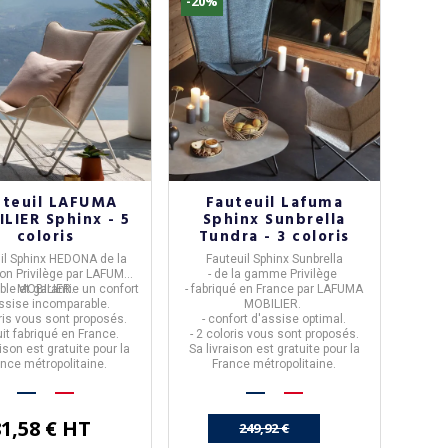
-20%
uteuil LAFUMA
Fauteuil Lafuma
LIER Sphinx - 5
Sphinx Sunbrella
coloris
Tundra - 3 coloris
il Sphinx
HEDONA
de la
Fauteuil Sphinx Sunbrella
ion
Privilège
par
LAFUMA
- de la gamme
Privilège
iable et garantie un confort
MOBILIER.
- fabriqué en France par
LAFUMA
ssise incomparable.
MOBILIER.
ris
vous sont proposés.
- confort d'assise optimal.
it fabriqué en
France
.
- 2 coloris vous sont proposés.
aison est
gratuite
pour la
Sa livraison est
gratuite
pour la
ance métropolitaine.
France métropolitaine.
1,58 € HT
249,92 €