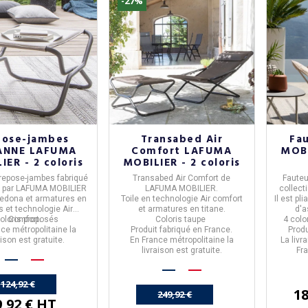
-27%
pose-jambes
Transabed Air
Fa
ANNE LAFUMA
Comfort LAFUMA
MOBI
IER - 2 coloris
MOBILIER - 2 coloris
repose-jambes
fabriqué
Transabed Air Comfort
de
Fauteu
e
par
LAFUMA MOBILIER
LAFUMA MOBILIER.
collect
hedona et armatures en
Toile en technologie
Air comfort
Il est pl
s et technologie
Air
et armatures en titane.
d'a
coloris proposés
Comfort
.
Coloris taupe
4 colo
ce métropolitaine la
Produit fabriqué en France.
Produ
aison est gratuite.
En France métropolitaine la
La livr
livraison est gratuite.
Fr
124,92 €
18
249,92 €
9,92 € HT