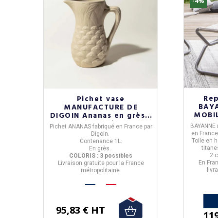
-4%
Re
Pichet vase
BAY
MANUFACTURE DE
MOBIL
DIGOIN Ananas en grès -
3 coloris
BAYANNE 
Pichet ANANAS
fabriqué en
France
par
en
Franc
Digoin
.
Toile en 
Contenance
1L
.
titane
En grès.
2 
COLORIS : 3 possibles
En Fran
Livraison
gratuite
pour la France
livr
métropolitaine.
95,83 € HT
11