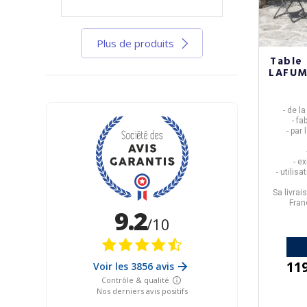
Plus de produits
Table 
LAFUM
- de l
- fa
- par
- e
- utilis
Sa livrai
Fran
11