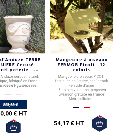
 d'Anduze TERRE
Mangeoire à oiseaux
GUIERE Cerusé
FERMOB Picoti - 12
rel poterie - 4
coloris
tailles
'Anduze
cérusé naturel,
Mangeoire à oiseaux PICOTI
ique, fabriqué en
France
- fabriquée en
France,
par
Fermob
.
les vous sont proposées.
par
Terre Figuière.
- en
tôle d'acier
- 6 coloris
vous sont proposés
Livraison gratuite en France
Métropolitaine.
223,33 €
0,00 € HT
54,17 € HT