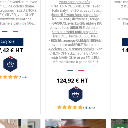
telas BeComfort et avec
vous sont proposés
:
votre ma
r HLE de coloris titane.
>
NATURA COLORBLOCK
: avec
2 C
 proposés
: BLEU ENCRE,
toile Batyline ISO et avec tube
Y, SILVER, vert OLIVE,
acier HLE du même coloris que
5 coloris vous sont proposés
:
on offerte en France
ge-marron MOKA.
bleu INDIGO, vert MOSS, rouge
celui de la toile
Sa livr
itaine à partir de 50€
>
NATURA
CANYON, gris TERRE et beige
: avec toile Batyline ISO
Fr
d'achat.
et avec tube acier HLE de coloris
SEIGLE
5 coloris vous sont proposés
TITANE
:
bleu CIEL, beige SEIGLE, bleu
>
OCEAN, orange CLÉMENTINE et
PISTIL
: avec toile Batyline ISO et
249,92 €
avec tube acier HLE de coloris
rose CERISIER.
7,42 € HT
14
4 coloris vous sont proposés
TITANE
: vert
CHLOROPHYLLE, jaune ETAMINE,
rose MAGNOLIA et vert TILLEUL
Livraison offerte en France
Métropolitaine à partir de 50€
d'achat.
124,92 € HT
-15%