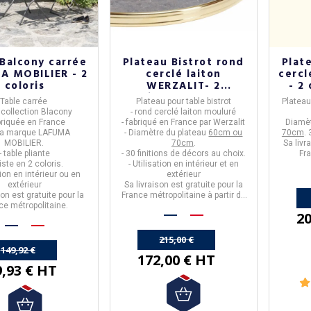
Balcony carrée
Plateau Bistrot rond
Plat
A MOBILIER - 2
cerclé laiton
cercl
coloris
WERZALIT- 2
- 2
diamètres - 30
Table carrée
Plateau pour table bistrot
Plateau
finitions
a collection
Blacony
- rond cerclé laiton mouluré
briquée en
France
- fabriqué en
France
par
Werzalit
Diamèt
 la marque
LAFU
MA
- Diamètre du plateau
60cm ou
70cm
.
MOBILIER.
70cm
.
Sa livr
- table pliante
- 30 finitions de décors au choix.
Fr
xiste en
2 coloris.
- Utilisation
en intérieur et en
ation en intérieur ou en
extérieur
extérieur
Sa livraison est gratuite pour la
son est
gratuite
pour la
France métropolitaine à partir de
ce métropolitaine.
50€ d'achats.
20
215,00 €
149,92 €
172,00 € HT
9,93 € HT