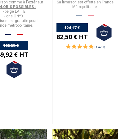
ison comme à l'extérieur
Sa livraison est offerte en France
OLORIS POSSIBLES :
Métropolitaine.
- beige LATTE
- gris ONYX
aison est
gratuite
pour la
ance métropolitaine.
124,17 €
82,50 € HT
166,58 €
9,92 € HT