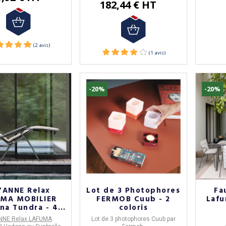
182,44 € HT
-20%
-20%
-10%
-21%
YANNE Relax
Lot de 3 Photophores
Fa
MA MOBILIER
FERMOB Cuub - 2
Lafu
na Tundra - 4
coloris
coloris
NNE Relax LAFUMA
Lot de 3 photophores
Cuub
par