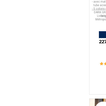
- avec ma
tube acie
- 5 coloris
DARK GRE
Livrais
bei
Métropol
22