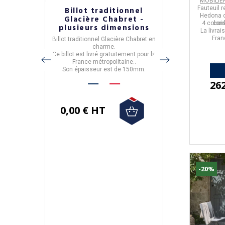
MOBILIER
Fauteuil r
bre lit
Billot traditionnel
Sommi
Hedona ou
mode
Glacière Chabret -
Résistub
4 color
conf
et
plusieurs dimensions
coloris
La livrai
Fran
o
Billot traditionnel Glacière
Chabret en
Sommier-
e chambre
charme.
- réalisé
é.
Ce billot est livré gratuitement pour la
- fabriq
ar les
France métropolitaine..
- 12 tissus v
Son épaisseur est de 150mm.
- dan
sés : pour
Sa livraison es
26
ont vous
Métro
0,00 € HT
1 733,33 €
1 560,00 
-20%