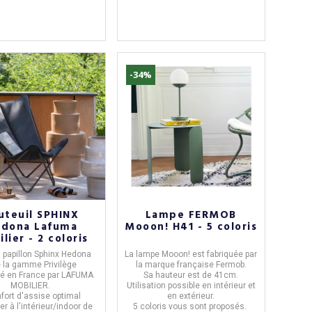
-34%
uteuil SPHINX
Lampe FERMOB
dona Lafuma
Mooon! H41 - 5 coloris
lier - 2 coloris
l
papillon Sphinx Hedona
La
lampe Mooon!
est fabriquée par
e la gamme
Privilège
la marque française
Fermob
.
qué en
France
par
LAFUMA
Sa hauteur est de
41cm
.
MOBILIER.
Utilisation possible en
intérieur et
nfort d'assise optimal
en extérieur.
iser à l'intérieur/indoor de
5 coloris vous sont proposés.