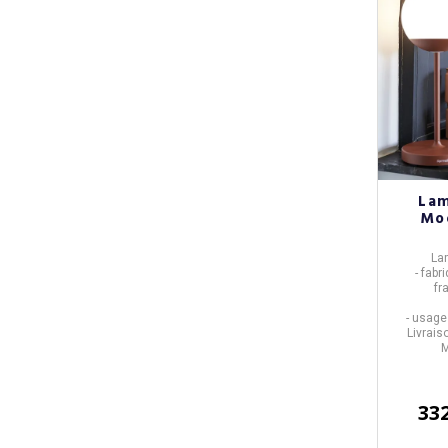
La
Moo
La
- fabr
fr
- usage 
Livrais
M
33