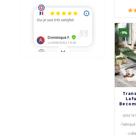
-9%
Tran
Laf
Becomf
- pour la
- fabriqu
- coll