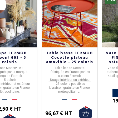
mpe FERMOB
Table basse FERMOB
Vase
on! H63 - 5
Cocotte plateau
FI
coloris
amovible - 25 coloris
natu
mpe Mooon! H63
Table basse Cocotte
Vase d
iquée par la marque
- fabriquée en
France
par les
authent
ançaise
Fermob
.
ateliers
Fermob
.
4 tail
- 5 coloris
- Usage intérieur ou extérieur
intérieur et extérieur
- 23 coloris possibles
on gratuite en France
Livraison gratuite en France
étropolitaine.
métropolitaine.
19
2,50 € HT
96,67 € HT