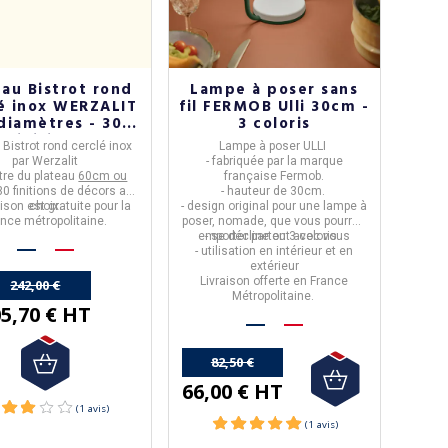
eau Bistrot rond
Lampe à poser sans
é inox WERZALIT
fil FERMOB Ulli 30cm -
 diamètres - 30
3 coloris
finitions
 Bistrot rond cerclé inox
Lampe à poser ULLI
par
Werzalit
- fabriquée par la marque
re du plateau
60cm ou
française
Fermob
.
30 finitions de décors au
- hauteur de
30cm
.
aison est gratuite pour la
choix.
- design original pour une lampe à
ance métropolitaine.
poser, nomade, que vous pourrez
emporter partout avec vous
- se décline en 3 coloris.
- utilisation en intérieur et en
extérieur
Livraison offerte en France
242,00 €
Métropolitaine.
5,70 € HT
82,50 €
66,00 € HT