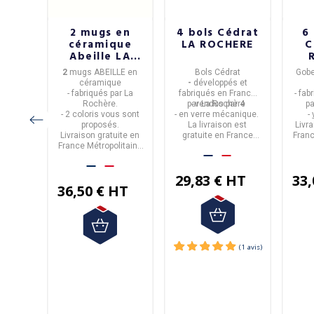
ENNE
2 mugs en
4 bols Cédrat
6
aine
céramique
LA ROCHERE
C
ion
Abeille LA
ne
ROCHERE - 2
ection
2
mugs ABEILLE en
Bols Cédrat
Gobe
coloris
ON
céramique
-
développés et
elaine,
qué par
- fabriqués par
La
fabriqués en
France
- fab
té, il a
E
.
Rochère.
par
-
vendus par 4
La Rochère
p
ce de
- 2 coloris vous sont
- en
verre mécanique.
-
proposés.
La livraison est
Livr
Livraison gratuite en
gratuite en France
Franc
HT
France Métropolitaine
Métropolitaine à partir
à part
à partir de 50€
de 50€ d'achat.
d'achat.
29,83 € HT
33,
36,50 € HT