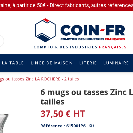
aine, à partir de 50€ - Direct fabricants, autres référen
COMPTOIR DES INDUSTRIES
FRANÇAISES
 LA TABLE
LINGE DE MAISON
LITERIE
LUMINAIRE
s ou tasses Zinc LA ROCHERE - 2 tailles
6 mugs ou tasses Zinc 
tailles
37,50 € HT
Référence : 615001P6 _Kit