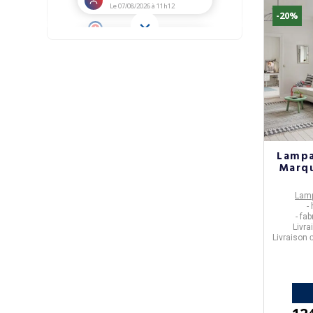
-20%
Lampa
Marqu
Lamp
-
- fa
Livra
Livraison
o