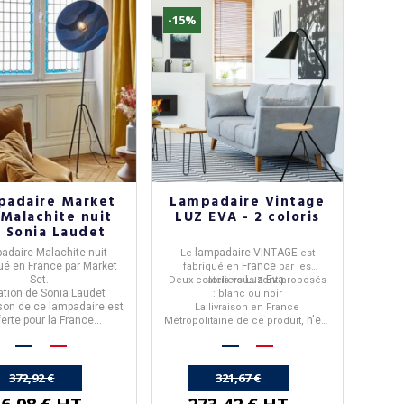
-15%
padaire Market
Lampadaire Vintage
 Malachite nuit
LUZ EVA - 2 coloris
r Sonia Laudet
adaire Malachite nuit
lampadaire VINTAGE
Le
est
qué en
France
par
Market
France
fabriqué en
par les
Set
.
Luz Eva
Deux coloris vous sont proposés
ateliers
.
éation de
Sonia Laudet
: blanc ou noir
ison de ce lampadaire est
La livraison en France
ferte pour la France
n'est
Métropolitaine de ce produit,
métropolitaine.
pas offerte.
372,92 €
321,67 €