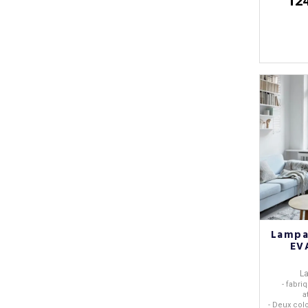
12
Lampa
EVA
L
- fabri
a
- Deux col