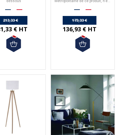
dessous
Métropolitaine de ce produit,
n'est
pas offerte.
213,33 €
173,33 €
1,33 € HT
136,93 € HT
-10%
(1 avis)
t batterie 7 pièces
Set batterie CRISTEL
nocuivre De Buyer
Casteline 14 pièces
amovibles en inox
ie 7 pièces
Inocuivre
de Buyer.
Set batterie de 14 pièces
Fabriqué en France.
- issues de la collection
Casteline
Composition:
amovible
- 2 Poêles (24 et 18cm)
- fabriquées en
France
par
Cristel
.