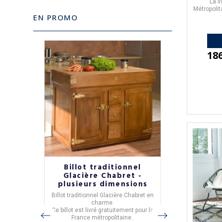
La l
Métropolit
EN PROMO
18
-10%
bre lit
Billot traditionnel
Sommi
mode
Glacière Chabret -
Résistub
et
plusieurs dimensions
coloris
o
Billot traditionnel Glacière
Chabret en
Sommier-
e chambre
charme.
- réalisé
é.
Ce billot est livré gratuitement pour la
- fabriq
ar les
France métropolitaine..
- 12 tissus v