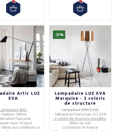
-21%
daire Artic LUZ
Lampadaire LUZ EVA
EVA
Marquise - 2 coloris
de structure
Lampadaire Artic
Lampadaire MARQUISE
- hauteur 188cm
- fabriqué en
France par LUZ EVA.
fabrication française
- 2 coloris de structure possibles
:
raison sous 10 jours
blanc ou noir
n
offerte
aux conditions ci-
La livraison en France