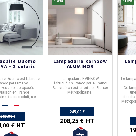
-15%
-15%
adaire Duomo
Lampadaire Rainbow
Lam
VA - 2 coloris
ALUMINOR
aire Duomo
est fabriqué
Lampadaire RAINBOW
Le lampa
rance
par
Luz Eva
.
- fabriqué en
France
par
Aluminor
.
s vous sont proposés.
Sa livraison est offerte en France
Ce lam
ivraison en France
Métropolitaine.
une
aine de ce produit,
n'est
disposn
La
pas offerte.
Métropol
245,00 €
360,00 €
208,25 € HT
4,00 € HT
19