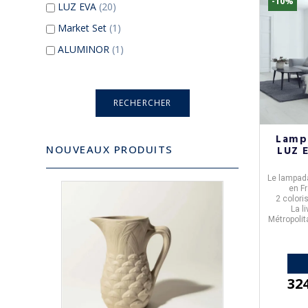
-10%
LUZ EVA
(20)
Market Set
(1)
ALUMINOR
(1)
Lamp
NOUVEAUX PRODUITS
LUZ E
Le
lampad
en
F
2 colori
La l
Métropolit
32