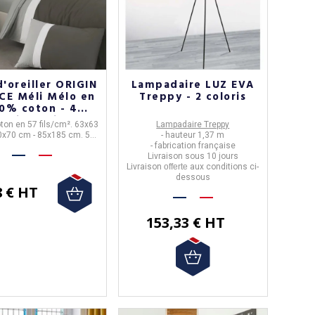
d'oreiller ORIGIN
Lampadaire LUZ EVA
CE Méli Mélo en
Treppy - 2 coloris
0% coton - 4
loris 3 tailles
ton en 57 fils/cm². 63x63
Lampadaire Treppy
0x70 cm - 85x185 cm. 5
- hauteur 1,37 m
coloris.
- fabrication française
Livraison sous 10 jours
Livraison
offerte
aux conditions ci-
dessous
8 € HT
(2 avis)
153,33 € HT