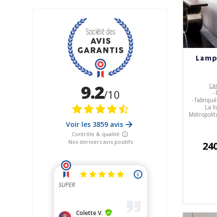
Lamp
La
-
- fabriqu
La l
Métropolit
24