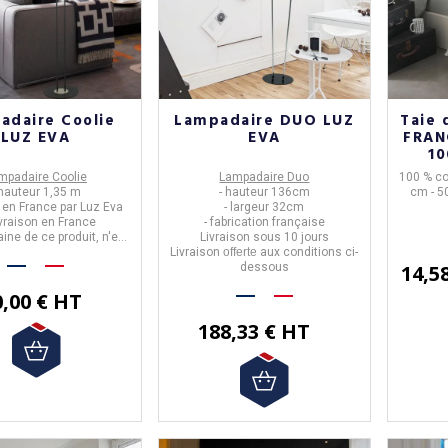
adaire Coolie
Lampadaire DUO LUZ
Taie 
LUZ EVA
EVA
FRAN
10
co
mpadaire Coolie
Lampadaire Duo
100 % co
 hauteur 1,35 m
- hauteur 136cm
cm - 5
é en France par Luz Eva
- largeur 32cm
ivraison en France
- fabrication française
aine de ce produit,
n'est
Livraison sous 10 jours
pas offerte.
Livraison
offerte
aux conditions ci-
dessous
14,5
0,00 € HT
188,33 € HT