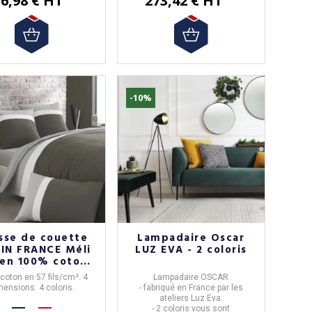
6,98 € HT
273,42 € HT
-10%
sse de couette
Lampadaire Oscar
IN FRANCE Méli
LUZ EVA - 2 coloris
en 100% coton -
oloris 4 tailles
coton en 57 fils/cm². 4
Lampadaire OSCAR
mensions. 4 coloris.
- fabriqué en
France
par les
ateliers
Luz Eva
.
- 2 coloris vous sont