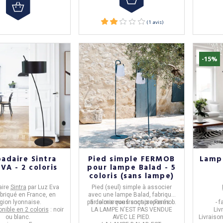
-15%
adaire Sintra
Pied simple FERMOB
Lampa
VA - 2 coloris
pour lampe Balad - 5
coloris (sans lampe)
aire
Sintra
par
Luz Eva
Pied (seul) simple à associer
fabriqué en
France
, en
avec une lampe Balad,
fabriqué
gion lyonnaise.
par la marque française
5 coloris vous sont proposés.
Fermob
.
- 
ponible en 2 coloris
: noir
LA LAMPE N'EST PAS VENDUE
Liv
ou blanc.
AVEC LE PIED.
Livraiso