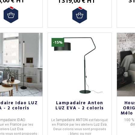
4,00 € HT
31
1 319,00 € HT
-15%
daire Idao LUZ
Lampadaire Anton
Hou
 - 2 coloris
LUZ EVA - 2 coloris
ORIG
Mélo 
4 c
ampadaire IDAO
lampadaire ANTON
100 % 
Le
est fabriqué
France
France
Luz Eva
di
qué en
par les
en
par les ateliers
.
Luz Eva.
teliers
Deux coloris vous sont proposés
oris vous sont proposés :
: blanc ou noir