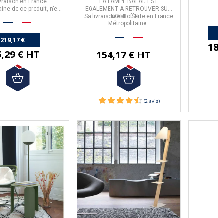
ivraison en France
LA LAMPE BALAD EST
aine de ce produit,
n'est
EGALEMENT A RETROUVER SUR
pas offerte.
Sa livraison est offerte en France
NOTRE SITE.
Métropolitaine.
219,17 €
18
6,29 € HT
154,17 € HT
-10%
-21%
er Coffre
Lit Lauren Résistub - 4
Se
 Maximo - 12
coloris 3 tailles
I
 3 tailles
coffre Maximo
Lit Lauren
Batter
 par
Resistub
.
- de chez
Resistub
, fabriqué
ué en
France
.
en
France
.
ous sont proposés
- lit en bois massif et métal disponible