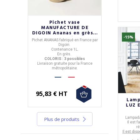
Pichet vase
MANUFACTURE DE
DIGOIN Ananas en grès -
-15%
3 coloris
Pichet ANANAS
fabriqué en
France
par
Digoin
.
Contenance
1L
.
En grès.
COLORIS : 3 possibles
Livraison
gratuite
pour la France
métropolitaine.
95,83 € HT
Lamp
LUZ E
Lampad
Plus de produits
Il est 
ré
Il est dis