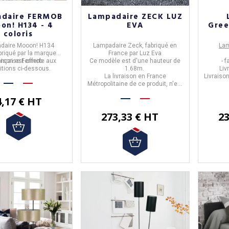
s 3 tailles
en 4 différentes finitions de métal, et
- 
t gratuite en France
La livraison est
en 4 dimensions.
offerte
pour la France
- 1 
daire FERMOB
Lampadaire ZECK LUZ
politaine.
métropolitaine.
-
on! H134 - 4
EVA
Gree
coloris
daire Mooon! H134
Lampadaire Zeck
, fabriqué en
Lam
1 626,67 €
riqué par la marque
France
par
Luz Eva
aison est offerte aux
ançaise
Fermob
.
Ce modèle est d'une hauteur de
- 
€ HT
1 464,00 € HT
itions ci-dessous.
1.68m.
Liv
La livraison en France
Livraiso
1 4
Métropolitaine de ce produit,
n'est
pas offerte.
4,17 € HT
273,33 € HT
23