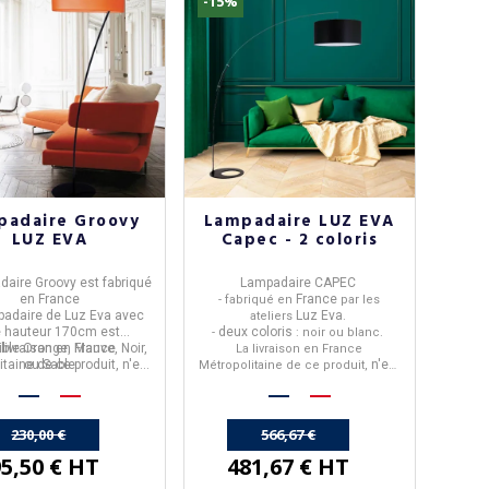
-15%
padaire Groovy
Lampadaire LUZ EVA
LUZ EVA
Capec - 2 coloris
daire Groovy est fabriqué
Lampadaire
CAPEC
en France
France
- fabriqué en
par les
padaire de Luz Eva avec
Luz Eva
ateliers
.
 hauteur 170cm est
deux coloris
-
: noir ou blanc.
ible Orange, Mauve, Noir,
 livraison en France
La livraison en France
itaine de ce produit,
ou Sable
n'est
n'est
Métropolitaine de ce produit,
pas offerte.
pas offerte.
230,00 €
566,67 €
5,50 € HT
481,67 € HT