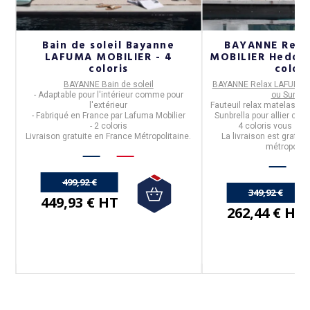
Bain de soleil Bayanne
BAYANNE Rela
is
LAFUMA MOBILIER - 4
MOBILIER Hedona
coloris
colori
BAYANNE Bain de soleil
BAYANNE Relax LAFUMA 
- Adaptable pour l'intérieur comme pour
ou Sunbre
l'extérieur
Fauteuil relax matelassé 
- Fabriqué en
France
par
Lafuma Mobilier
Sunbrella pour allier conf
- 2 coloris
4 coloris vous so
Livraison gratuite en France Métropolitaine.
La livraison est
gratuit
métropolita
499,92 €
349,92 €
449,93 € HT
262,44 € HT