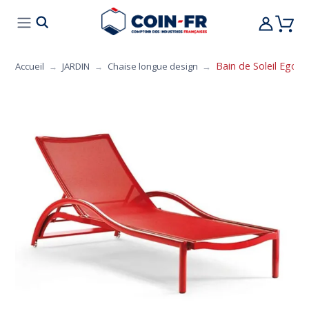
% BONS PLANS
CUISINE
MOBILIER
ART 
Bain de Soleil Ego Pa
Accueil
JARDIN
Chaise longue design