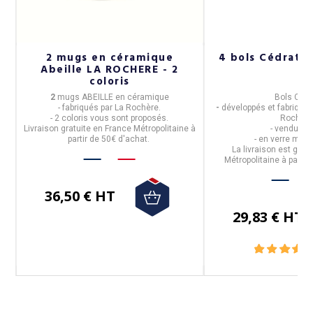
2 mugs en céramique
4 bols Cédrat 
Abeille LA ROCHERE - 2
coloris
2
mugs ABEILLE en céramique
Bols Cédr
- fabriqués par
La Rochère.
-
développés et fabriqué
il
- 2 coloris vous sont proposés.
Rochère
Livraison gratuite en France Métropolitaine à
-
vendus pa
partir de 50€ d'achat.
- en
verre méc
La livraison est grat
Métropolitaine à partir
36,50 € HT
29,83 € HT