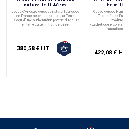
x
TERRE FIGUIERE cérusée
FIGUIERE poter
naturelle H.48cm
brun H.
Coupe d'Anduze cérusée naturel fabriquée
Coupe cérusé brun
pa
en France selon la tradition par Terre
- Fabriquée en Fran
Il s'agit d'une authentique poterie d'Anduze
Figuière
traditionne
en terre cuite finition céruzée
- Esthétique propre aux
françaises d'
386,58 € HT
422,08 € HT
Suivez-nous