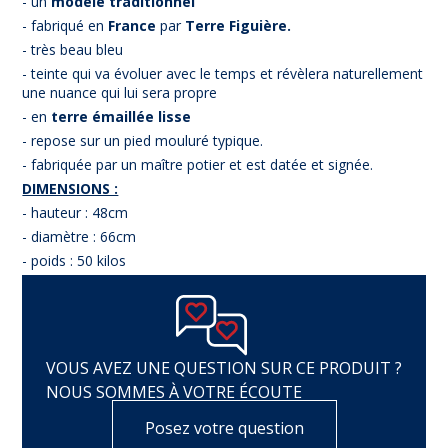
- un
modèle tra
ditionnel
- fabriqué en
France
par
Terre Figuière.
- très beau bleu
- teinte qui va évoluer avec le temps et révèlera naturellement
une nuance qui lui sera propre
- en
terre émaillée lisse
- repose sur un pied mouluré typique.
- fabriquée par un maître potier et est datée et signée.
DIMENSIONS :
- hauteur : 48cm
- diamètre : 66cm
- poids : 50 kilos
VOUS AVEZ UNE QUESTION SUR CE PRODUIT ?
NOUS SOMMES À VOTRE ÉCOUTE
Posez votre question