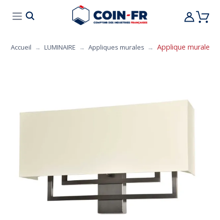
% BONS PLANS
CUISINE
MOBILIER
ART 
Applique murale B
Accueil
LUMINAIRE
Appliques murales