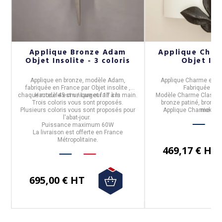
P
Applique Bronze Adam
Applique Char
Objet Insolite - 3 coloris
Objet Ins
Applique
en bronze, modèle
Adam
,
Applique Charme en B
fabriquée en France par Objet insolite ,
Fabriquée en 
chaque modèle est unique et fait à la main.
Hauteur 45 cm / Largeur 17 cm
Modèle Charme Classiqu
Trois coloris vous sont proposés.
bronze patiné, bronze 
Plusieurs coloris vous sont proposés pour
Applique Charme par O
nickelé.
l'abat-jour.
Puissance maximum 60W
La livraison est offerte en France
Métropolitaine.
469,17 € HT
695,00 € HT