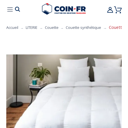
% BONS PLANS
CUISINE
MOBILIER
ART 
Couette F
Accueil
LITERIE
Couette
Couette synthétique