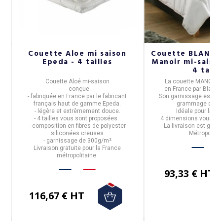
Couette Aloe mi saison
Couette BLANC 
Epeda - 4 tailles
Manoir mi-saiso
4 taill
e
Couette Aloé mi-saison
La
couette MANOIR
- conçue
en
France
par
Blanc
- fabriquée en
France
par le fabricant
Son garnissage est sy
es
français haut de gamme
Epeda
.
grammage de 3
- légère et extrêmement douce.
Idéale pour la
mi
- 4 tailles vous sont proposées.
4 dimensions
vous so
- composition
en
fibres de polyester
La livraison est grat
siliconées creuses
Métropolita
- garnissage de
300g/m²
Livraison gratuite pour la France
métropolitaine.
93,33 € HT
116,67 € HT