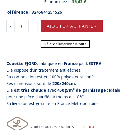
Économisez :
-36,63 €
Référence : 3245841251526
-
+
AJOUTER AU PANIER
Délai de livraison : 8 jours
Couette FJORD
, fabriquée en
France
par
LESTRA
.
Elle dispose d'un traitement anti-tâches.
Sa composition est en 100% polyester siliconé.
Ses dimensions sont de
220x240cm.
Elle est
très chaude
avec
450g/m² de garnissage
: idéale
pour une pièce chauffée à moins de 18°C.
Sa livraison est gratuite en France Métropolitaine.
VOIR LES AUTRES PRODUITS :
LESTRA