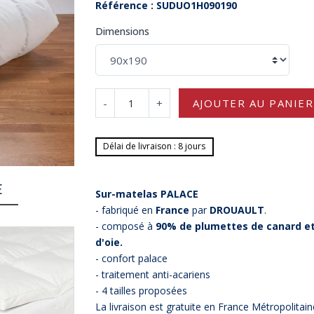
Référence : SUDUO1H090190
Dimensions
-
+
AJOUTER AU PANIER
Délai de livraison : 8 jours
E
Sur-matelas PALACE
- fabriqué en
France
par
DROUAULT
.
- composé à
90% de plumettes de canard et
d'oie.
- confort palace
- traitement anti-acariens
- 4 tailles proposées
La livraison est gratuite en France Métropolitain