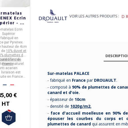
urmatelas
VOIR LES AUTRES PRODUITS :
D
ENEX Ecrin
périor - 8
tailles
-matelas Ecrin
Supérior
- fabriqué en
ce
par
Pyrenex
.
ne hauteur de 4cm
i de
10% duvet et
DESCRIPTI
0% plumettes de
Soutien ferme
nard blanc de
.
aitement naturel
France
.
anti acarien
 livraison est
Sur-matelas PALACE
tuite en France
- fabriqué en
France
par
DROUAULT
.
tropolitaine.
- composé à
90% de plumettes de canar
canard et d'oie.
85,00 €
- épaisseur de
10cm
HT
- densité de
1020g/m2.
-
face d'accueil moelleuse en 90% de
épouser les courbes du corps et d
plumettes de canard
qui assurent en mê