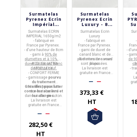
Surmatelas
Surmatelas
S
Pyrenex Ecrin
Pyrenex Ecrin
PYR
Impérial
Luxury - 8
Su
moelleux
tailles
Surmatelas ECRIN
Surmatelas Ecrin
Sur
canard - 8
IMPERIAL 1650g/m2
Luxury
tailles
- fabriqué en
- fabriqué en
France
par
Pyrenex
.
France
par
Pyrenex
.
Fran
- d'une
hauteur de 8cm
- garni de duvet de
- d'u
- garni à
90% de
canard blanc et de
- garn
plumettes et à 10% de
plumettes de canard
- 8 dimensions vous
de 9
duvet de canard blanc
- ACCUEIL ULTRA
sont proposées.
blanc.
- 
ca
de France neuf.
MOELLEUX
La livraison est
- tr
- CONFORT FERME
gratuite en France
- garnissage
pourvu
Métropolitaine.
La
du traitement
gra
Greenfirst pour lutter
- 8 tailles proposées.
Mé
373,33 €
contre les acariens et
- sur-matelas livré
dans un sac en coton.
les allergies.
HT
1
La livraison est
gratuite en France
Métropolitaine.
282,50 €
HT