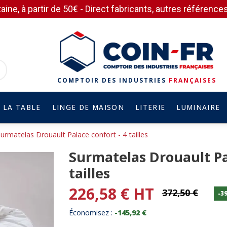
aine, à partir de 50€ - Direct fabricants, autres référen
COMPTOIR DES INDUSTRIES
FRANÇAISES
 LA TABLE
LINGE DE MAISON
LITERIE
LUMINAIRE
urmatelas Drouault Palace confort - 4 tailles
Surmatelas Drouault Pa
tailles
226,58 € HT
372,50 €
-3
Économisez :
-145,92 €