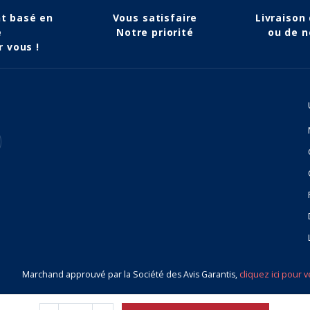
nt basé en
Vous satisfaire
Livraison
e
Notre priorité
ou de n
r vous !
Marchand approuvé par la Société des Avis Garantis,
cliquez ici pour v