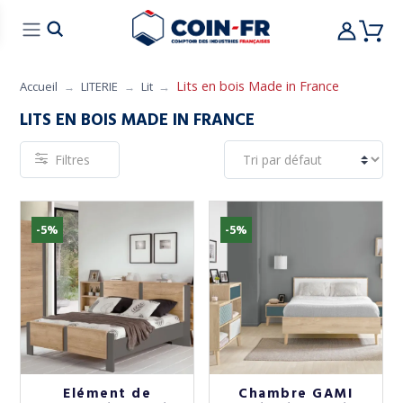
% BONS PLANS
CUISINE
MOBILIER
ART 
Lits en bois Made in France
Accueil
LITERIE
Lit
LITS EN BOIS MADE IN FRANCE
Filtres
-5%
-5%
Elément de
Chambre GAMI