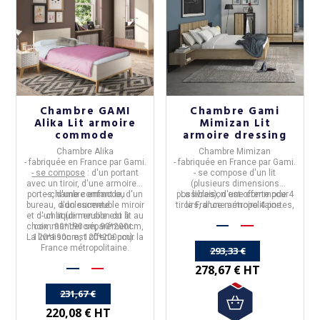
Chambre GAMI
Chambre Gami
Alika Lit armoire
Mimizan Lit
commode
armoire dressing
Chambre Alika
Chambre Mimizan
- fabriquée en
France
par
Gami
.
- fabriquée en
France
par
Gami
.
10%
-10%
- se compose
: d'un portant
- se compose d'un lit
avec un tiroir, d'une armoire 3
(plusieurs dimensions
portes, d'une commode, d'un
- chambre enfant ou
possibles), d'une commode 4
La livraison est offerte pour
bureau, d'un surmeuble miroir
adolescente.
tiroirs, d'une armoire 4 portes,
la
France
métropolitaine.
et d'un lit (dimension du lit au
- chaque meuble est à
d'un vestiaire 1 porte et d'un
choix : 90*190cm, 90*200cm,
commander séparément.
dressing 1 porte.
La livraison est offerte pour la
120*190cm, 120*200cm).
France métropolitaine.
293,33 €
278,67 € HT
231,67 €
220,08 € HT