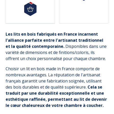
Sommier Coffre Résistub
Lit Lauren Résistub 
Maximo - 12 coloris 3 tailles
3 tailles
Sommier-coffre Maximo
Lit Lauren
Les lits en bois fabriqués en France incarnent
- réalisé par
Resistub
.
- de chez
Resistub
, fabri
l'alliance parfaite entre l'artisanat traditionnel
- fabriqué en
France
.
- lit en bois massif et métal
- 12 tissus vous sont proposés
différentes finitions de m
et la qualité contemporaine.
Disponibles dans une
- dans 3 tailles
La livraison est
dimensions.
offerte
po
Sa livraison est gratuite en France
métropolitaine
variété de dimensions et de finitions/coloris, ils
Métropolitaine.
offrent un choix personnalisé pour chaque chambre.
Choisir un lit en bois made in France comporte de
1 626,67 €
1 733,33 €
nombreux avantages. La réputation de l'artisanat
1 464,00 € HT
1 560,00 € HT
français garantit une fabrication soignée, utilisant
des bois durables et de qualité supérieure.
Cela se
traduit par une durabilité exceptionnelle et une
esthétique raffinée, permettant au lit de devenir
le cœur chaleureux de votre chambre à coucher.