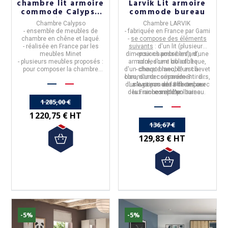
chambre lit armoire
Larvik Lit armoire
commode Calypso
commode bureau
Minet
Chambre Calypso
Chambre
LARVIK
- ensemble de meubles de
- fabriquée en
France
par
Gami
chambre en chêne et laqué.
-
se compose des éléments
- réalisée en
France
par les
suivants
: d'un lit (plusieurs
meubles
Minet
dimensions possibles), d'une
- pour chambre enfant,
- plusieurs meubles proposés :
armoire, d'une bibliothèque,
adolescent ou adulte
pour composer la chambre
d'un chevet blanc, d'un chevet
- chaque meuble est à
dont vous aurez besoin.
commander séparément : il ne
bleu, d'une commode 3 tiroirs,
d'une commode 3 tiroirs avec
La livraison est offerte pour
s'agit pas de la chambre
deux niches et d'un bureau.
la
France
complète
métropolitaine.
1 285,00 €
1 220,75 € HT
136,67 €
129,83 € HT
-5%
-5%