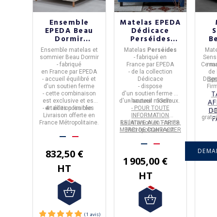
Ensemble
Matelas EPEDA
EPEDA Beau
Dédicace
Dormir
Perséides
B
matelas à
33cm accueil
Ensemble matelas et
Matelas
Perséides
Mate
ressorts
moelleux
Fe
sommier Beau Dormir
- fabriqué en
Senso
sommier - 4
soutien ferme
- fabriqué
France
par
EPEDA
Ce ma
ma
tailles
- 19 tailles 6
en
France
par
EPEDA
- de la collection
de
coloris
-
accueil équilibré et
Dédicace
Dispo
Sen
d'un soutien ferme
- dispose
Fir
T
- cette combinaison
d'un
soutien ferme et
est exclusive et est
d'un accueil moelleux.
- hauteur : 33cm
AF
- 4 tailles possibles
en
édition limitée
.
- POUR TOUTE
D
La
Livraison offerte en
INFORMATION
gratu
F
France Métropolitaine.
RELATIVE AUX TARIFS,
La livraison en France
vous
VE
MERCI DE CONTACTER
Métropolitaine est
pou
CON
NOTRE SERVICE
offerte.
OBTE
CLIENT.
DEMA
EN F
832,50 €
1 905,00 €
D
HT
HT