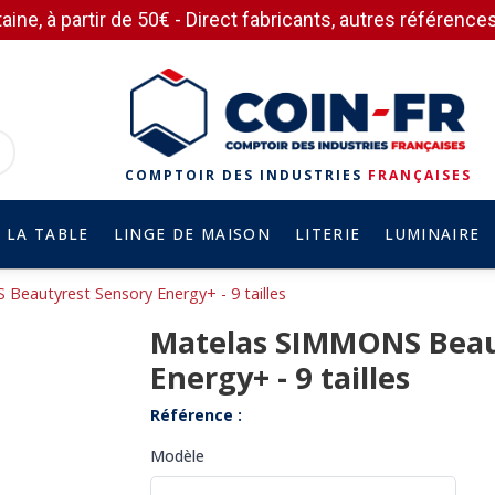
aine, à partir de 50€ - Direct fabricants, autres référen
COMPTOIR DES INDUSTRIES
FRANÇAISES
 LA TABLE
LINGE DE MAISON
LITERIE
LUMINAIRE
eautyrest Sensory Energy+ - 9 tailles
Matelas SIMMONS Beau
Energy+ - 9 tailles
Référence :
Modèle