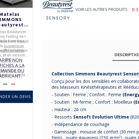
VOIR LES AUTRES PRODUITS :
B
Matelas
SIMMONS
eautyrest
Sensory
las Beautyrest
eling+ - 9
ry Feeling de la
tailles
telas est équipé
rque
Simmons
.
 la
suspension
nible en version
soft Evolution.
DESCRIPTI
m, et en version
ARIFS NON
Soft.
FICHES A LA
EMANDE DU
 livraison est
Collection Simmons Beautyrest Sensor
ite et sur rendez-
ABRICANT,
 avec 2 livreurs
Conçu pour les dos sensibles en collaborat
UILLEZ NOUS
r l'installation.
SULTER POUR
des Masseurs Kinésithérapeutes et Rééduc
NIR LES PRIX
- Soutien : Ferme ; Confort : Ferme
(Energy
NDER UN DEVIS
ONCTION DES
- Soutien : Mi-ferme ; Confort : Moelleux
(E
IMENSIONS.
- Hauteur : 26 cm
- Ressorts
Sensoft Evolution Ultime
(820
- Indépendance de couchage
- Garnissage : mousse de confort (30 mm p
Firm), ouate
Aquasens
(150 gr/m²), ouate Q