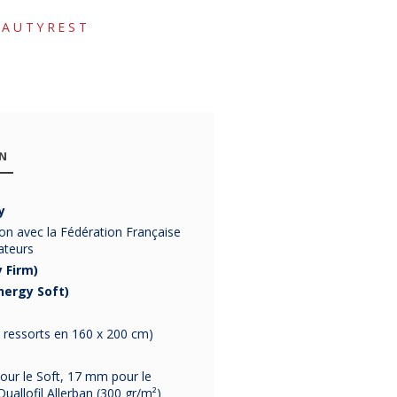
EAUTYREST
ON
y
ion avec la Fédération Française
ateurs
 Firm)
nergy Soft)
 ressorts en 160 x 200 cm)
our le Soft, 17 mm pour le
uallofil Allerban (300 gr/m²)