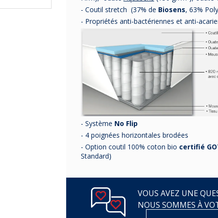
- Coutil stretch (37% de
Biosens
, 63% Poly
- Propriétés anti-bactériennes et anti-acari
- Système
No Flip
- 4 poignées horizontales brodées
- Option coutil 100% coton bio
certifié G
Standard)
VOUS AVEZ UNE QUES
NOUS SOMMES À VO