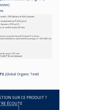
ester)
ens
OTS
(Global Organic Textil
TION SUR CE PRODUIT ?
TRE ÉCOUTE