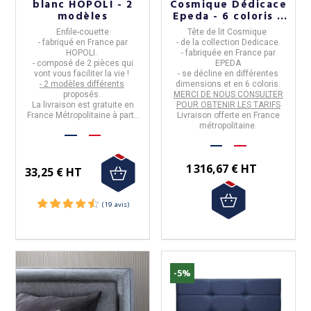
blanc HOPOLI - 2
Cosmique Dédicace
modèles
Epeda - 6 coloris 5
tailles
Enfile-couette
Tête de lit Cosmique
- fabriqué en
France
par
- de la collection
Dedicace
.
HOPOLI
.
- fabriquée en
France par
- composé de 2 pièces qui
EPEDA
vont vous faciliter la vie !
- se décline en différentes
- 2 modèles différents
dimensions et en 6 coloris.
proposés.
MERCI DE NOUS CONSULTER
La livraison est gratuite en
POUR OBTENIR LES TARIFS
France Métropolitaine à partir
Livraison offerte en France
de 50€ d'achat.
métropolitaine.
1 316,67 € HT
33,25 € HT
-5%