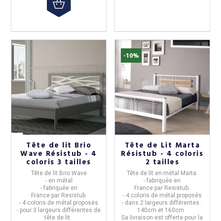
-10%
Sommier Coffre Résistub
Lit Lauren Résistub 
Tête de lit Brio
Tête de Lit Marta
Maximo - 12 coloris 3 tailles
3 tailles
Wave Résistub - 4
Résistub - 4 coloris
coloris 3 tailles
2 tailles
Sommier-coffre Maximo
Lit Lauren
Tête de lit
Brio Wave
Tête de lit en métal
Marta
- réalisé par
Resistub
.
- de chez
Resistub
, fabri
- en métal
- fabriquée en
- fabriqué en
France
.
- lit en bois massif et métal
- fabriquée en
France
par
Resistub
.
- 12 tissus vous sont proposés
différentes finitions de m
France
par
Resistub
.
- 4 coloris de métal proposés
- dans 3 tailles
La livraison est
dimensions.
offerte
po
- 4 coloris de métal proposés
- dans 2 largeurs différentes :
Sa livraison est gratuite en France
métropolitaine
- pour 3 largeurs différentes de
140cm et 160cm.
Métropolitaine.
tête de lit.
Sa livraison est offerte pour la