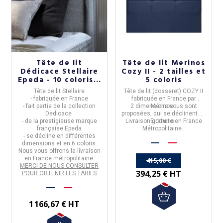
Tête de lit
Tête de lit Merinos
Dédicace Stellaire
Cozy II - 2 tailles et
Epeda - 10 coloris 5
5 coloris
tailles
Tête de lit Stellaire
Tête de lit (dosseret) COZY II
- fabriquée en France
fabriquée en
France
par
- fait partie de la collection
2 dimensions vous sont
Mérinos
.
Dedicace
proposées, qui se déclinent en
- de la prestigieuse marque
Livraison gratuite en France
5 coloris.
française
Epeda
Métropolitaine.
- se décline en différentes
dimensions et en 6 coloris.
Nous vous
offrons
la livraison
(19 avis)
en France métropolitaine.
415,00 €
MERCI DE NOUS CONSULTER
394,25 € HT
POUR OBTENIR LES TARIFS
1 166,67 € HT
10%
-10%