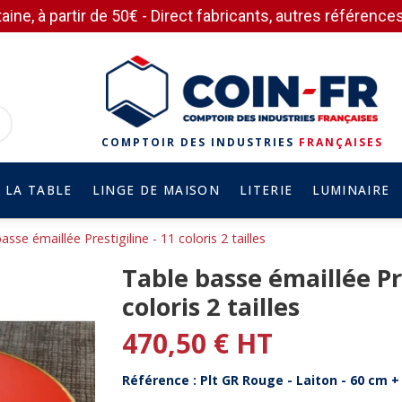
aine, à partir de 50€ - Direct fabricants, autres référen
COMPTOIR DES INDUSTRIES
FRANÇAISES
 LA TABLE
LINGE DE MAISON
LITERIE
LUMINAIRE
sse émaillée Prestigiline - 11 coloris 2 tailles
Table basse émaillée Pre
coloris 2 tailles
470,50 € HT
Référence : Plt GR Rouge - Laiton - 60 cm + 